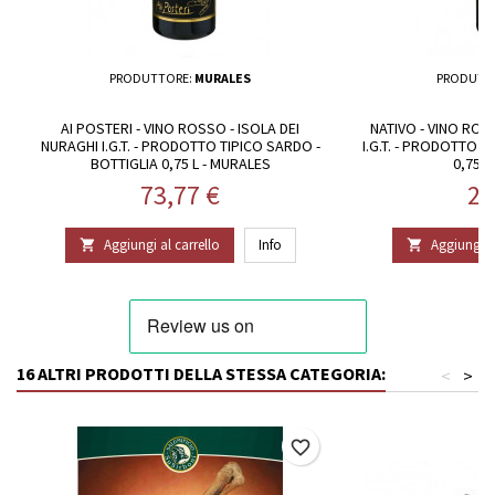
PRODUTTORE:
MURALES
PRODUTT
AI POSTERI - VINO ROSSO - ISOLA DEI
NATIVO - VINO ROS
NURAGHI I.G.T. - PRODOTTO TIPICO SARDO -
I.G.T. - PRODOTTO T
BOTTIGLIA 0,75 L - MURALES
0,75 L
Prezzo
Pr
73,77 €
22
Aggiungi al carrello
Info
Aggiungi al


16 ALTRI PRODOTTI DELLA STESSA CATEGORIA:
<
>
favorite_border