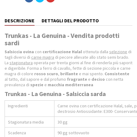
DESCRIZIONE
DETTAGLI DEL PRODOTTO
Trunkas - La Genuina - Vendita prodotti
sardi
S
alsiccia ovina
con
certificazione Halal
ottenuta dalla
selezione
di
tagli diversi di
carne magra
di pecore allevate allo stato semi brado.
La
stagionatura
operata per trenta giorni al fine di renderla più saporit
e digeribile. Forma a ferro di cavallo, fette di sezione piccola e carne
magra di colore
rosso scuro
,
brillante
e mai spento.
Consistente
al tatto, dal sapore e dal profumo
fragrante
e
deciso
con netta
prevalenza di
spezie
e
macchia mediterranea
Trunkas - La Genuina - Salsiccia sarda
Ingredienti
Carne ovina con certificazione Halal, sale, 
destrosio Antiossidante: E300- Conservante
Stagionatura media
30 gg
Scadenza
90 gg sottovuoto