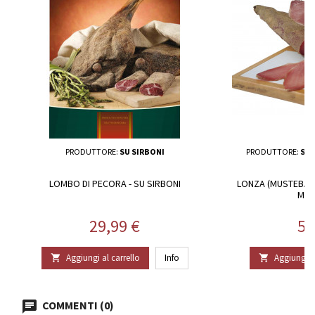
PRODUTTORE:
SU SIRBONI
PRODUTTORE:
SAL
LOMBO DI PECORA - SU SIRBONI
LONZA (MUSTEBA) D
MON
Prezzo
Pr
29,99 €
52
Aggiungi al carrello
Info
Aggiungi al


COMMENTI (0)