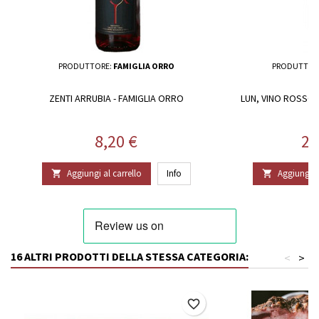
PRODUTTORE:
FAMIGLIA ORRO
PRODUTTOR
ZENTI ARRUBIA - FAMIGLIA ORRO
LUN, VINO ROSSO 
Prezzo
Pr
8,20 €
20
Aggiungi al carrello
Info
Aggiungi al


16 ALTRI PRODOTTI DELLA STESSA CATEGORIA:
<
>
favorite_border