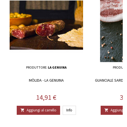
PRODUTTORE:
LA GENUINA
PRODUTT
MÒLIDA - LA GENUINA
GUANCIALE SARDO D
R
Prezzo
Pr
14,91 €
38
Aggiungi al carrello
Info
Aggiungi al

