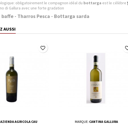
logique: obligatoirement le compagnon idéal du
bottarga
est le célèbre
o di Gallura avec une forte gradation
 baffe - Tharros Pesca - Bottarga sarda
Z AUSSI
favorite_border
favorite_
:
AZIENDA AGRICOLA CAU
MARQUE:
CANTINA GALLURA