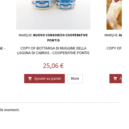
MARQUE:
NUOVO CONSORZIO COOPERATIVE
MARQUE:
ALTHU
PONTIS
E -
COPY OF BOTTARGA DI MUGGINE DELLA
COPY OF BOU
LAGUNA DI CABRAS - COOPERATIVE PONTIS
Prix
P
25,06 €
Ajouter au panier
More
Ajoute


r le moment.