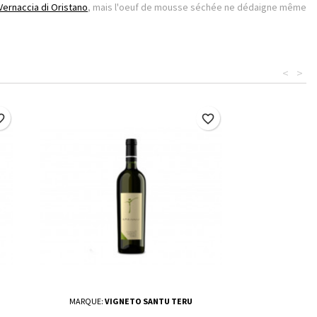
Vernaccia di Oristano
, mais l'oeuf de mousse séchée ne dédaigne même
<
>
border
favorite_border
MARQUE:
VIGNETO SANTU TERU