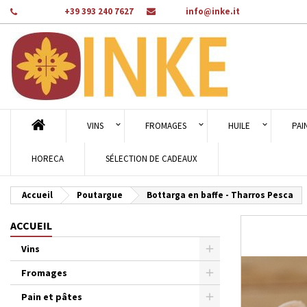
Téléphone:
+39 393 240 7627
Email:
info@inke.it
Aj
Cr
C
add_circle_outline
Vou
Nom
VINS
FROMAGES
HUILE
PAI
HORECA
SÉLECTION DE CADEAUX
Accueil
Poutargue
Bottarga en baffe - Tharros Pesca
ACCUEIL
Vins
Fromages
Pain et pâtes