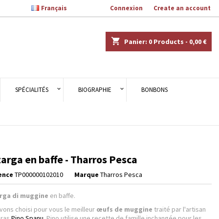

Français
Welcome,
Connexion
or
Create an account
×
×
×
shopping_cart
Panier:
0
Products - 0,00 €
n
SPÉCIALITÉS
BIOGRAPHIE
BONBONS
s
arga en baffe - Tharros Pesca
ence
TP000000102010
Marque
Tharros Pesca
rga di muggine
en baffe.
vons choisi pour vous le meilleur
œufs de muggine
traité par l'artisan
bras
Pino Spanu
. Pino utilise une recette de famille inchangée pour les