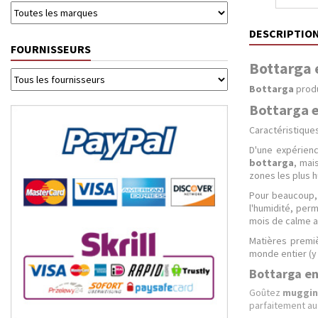
DESCRIPTIO
FOURNISSEURS
Bottarga e
Bottarga
produ
Bottarga e
Caractéristiques
D'une expérienc
bottarga
, mai
zones les plus 
Pour beaucoup, 
l'humidité, per
mois de calme al
Matières premi
monde entier (y 
Bottarga en
Goûtez
muggin
parfaitement au