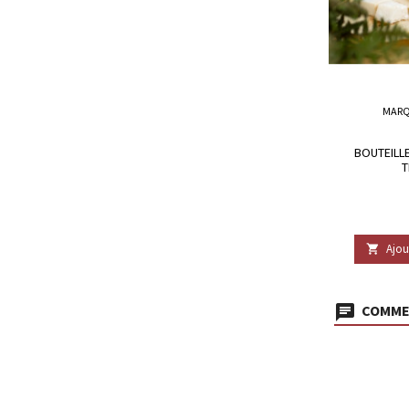
MARQ
BOUTEILLE
T
Ajou

COMMEN