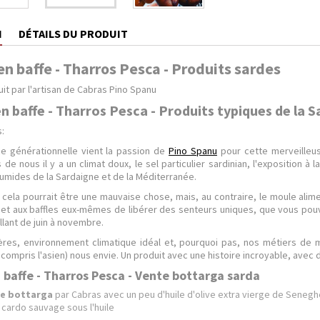
N
DÉTAILS DU PRODUIT
n baffe - Tharros Pesca - Produits sardes
it par l'artisan de Cabras Pino Spanu
n baffe - Tharros Pesca - Produits typiques de la 
:
e générationnelle vient la passion de
Pino Spanu
pour cette merveilleuse
s de nous il y a un climat doux, le sel particulier sardinian, l'exposition à 
humides de la Sardaigne et de la Méditerranée.
cela pourrait être une mauvaise chose, mais, au contraire, le moule alime
met aux baffles eux-mêmes de libérer des senteurs uniques, que vous pou
lant de juin à novembre.
ères, environnement climatique idéal et, pourquoi pas, nos métiers de 
compris l'asien) nous envie. Un produit avec une histoire incroyable, avec 
 baffe - Tharros Pesca - Vente bottarga sarda
e bottarga
par Cabras avec un peu d'huile d'olive extra vierge de Seneghe
 cardo sauvage sous l'huile