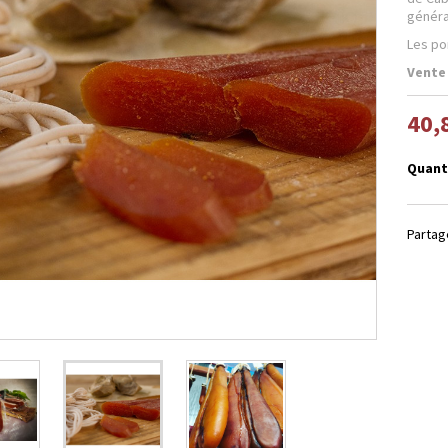
généra
Les po
Vente
40,
Quant
Partag