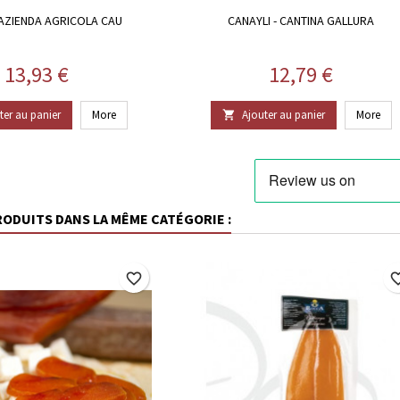
 AZIENDA AGRICOLA CAU
CANAYLI - CANTINA GALLURA
Prix
Prix
13,93 €
12,79 €
ter au panier
More
Ajouter au panier
More

RODUITS DANS LA MÊME CATÉGORIE :
favorite_border
favorite_