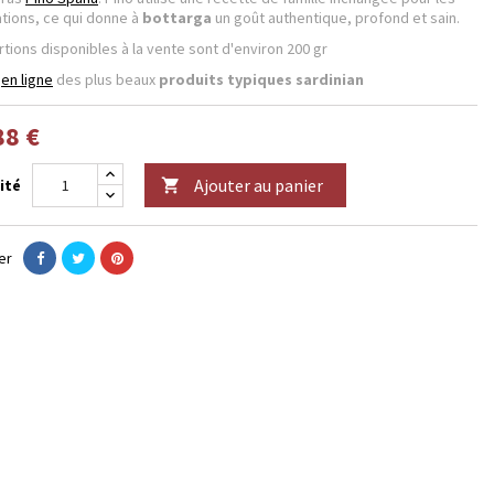
tions, ce qui donne à
bottarga
un goût authentique, profond et sain.
rtions disponibles à la vente sont d'environ 200 gr
en ligne
des plus beaux
produits typiques sardinian
88 €
Ajouter au panier
ité

er