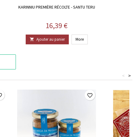
KARINNIU PREMIÈRE RÉCOLTE - SANTU TERU
Prix
16,39 €
Ajouter au panier
More

<
>
border
favorite_border