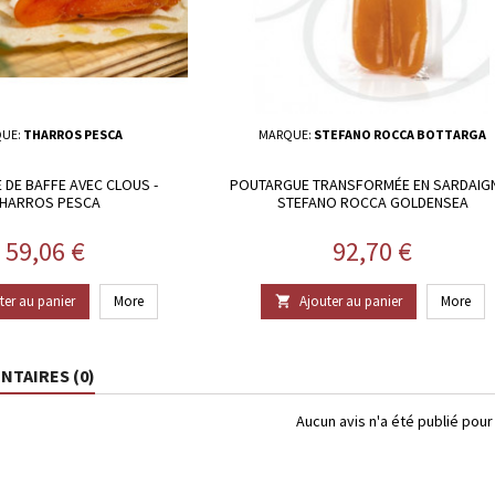
UE:
THARROS PESCA
MARQUE:
STEFANO ROCCA BOTTARGA
 DE BAFFE AVEC CLOUS -
POUTARGUE TRANSFORMÉE EN SARDAIGN
HARROS PESCA
STEFANO ROCCA GOLDENSEA
Prix
Prix
59,06 €
92,70 €
ter au panier
More
Ajouter au panier
More

TAIRES (0)
Aucun avis n'a été publié pou