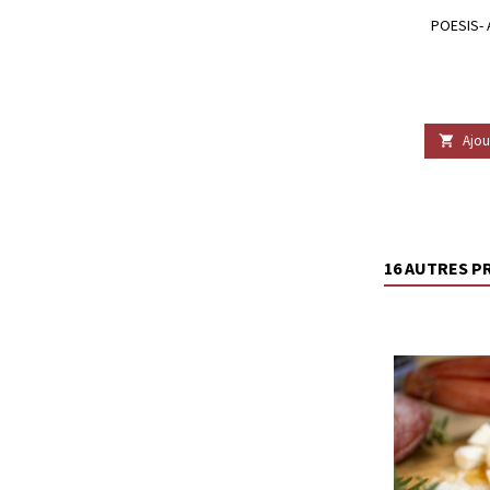
POESIS-
Ajou

16 AUTRES P