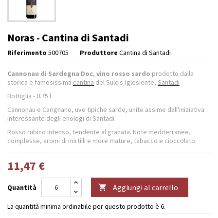
Noras - Cantina di Santadi
Riferimento
500705
Produttore
Cantina di Santadi
Cannonau di Sardegna Doc
,
vino rosso sardo
prodotto dalla
storica e famosissima
cantina
del Sulcis-Iglesiente,
Santadi
Bottiglia - 0.75 l
Cannonau e Carignano, uve tipiche sarde, unite assime dall'iniziativa
interessante degli enologi di Santadi.
Rosso rubino intenso, tendente al granata. Note mediterranee,
complesse, aromi di mirtilli e more mature, tabacco e cioccolato.
11,47 €
Aggiungi al carrello
Quantità

La quantità minima ordinabile per questo prodotto è 6.