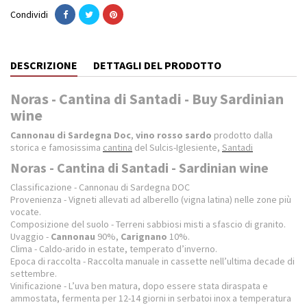
Condividi
DESCRIZIONE
DETTAGLI DEL PRODOTTO
Noras - Cantina di Santadi - Buy Sardinian
wine
Cannonau di Sardegna Doc
,
vino rosso sardo
prodotto dalla
storica e famosissima
cantina
del Sulcis-Iglesiente,
Santadi
Noras - Cantina di Santadi - Sardinian wine
Classificazione - Cannonau di Sardegna DOC
Provenienza - Vigneti allevati ad alberello (vigna latina) nelle zone più
vocate.
Composizione del suolo - Terreni sabbiosi misti a sfascio di granito.
Uvaggio -
Cannonau
90%,
Carignano
10%.
Clima - Caldo-arido in estate, temperato d’inverno.
Epoca di raccolta - Raccolta manuale in cassette nell’ultima decade di
settembre.
Vinificazione - L’uva ben matura, dopo essere stata diraspata e
ammostata, fermenta per 12-14 giorni in serbatoi inox a temperatura