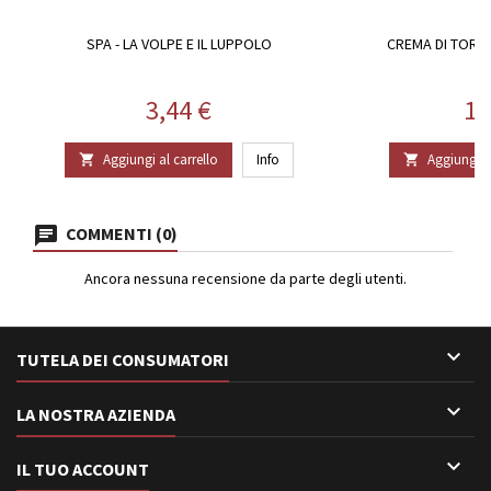
SPA - LA VOLPE E IL LUPPOLO
CREMA DI TORRO
Prezzo
Pr
3,44 €
16
Aggiungi al carrello
Info
Aggiungi al


COMMENTI (0)
Ancora nessuna recensione da parte degli utenti.

TUTELA DEI CONSUMATORI

LA NOSTRA AZIENDA

IL TUO ACCOUNT