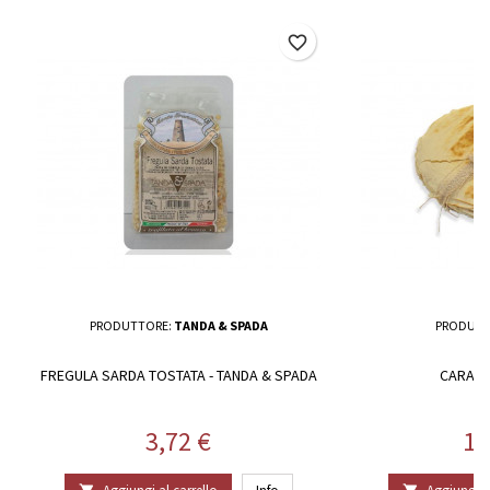
favorite_border
PRODUTTORE:
TANDA & SPADA
PRODUTT
FREGULA SARDA TOSTATA - TANDA & SPADA
CARASA
Prezzo
Pr
3,72 €
12