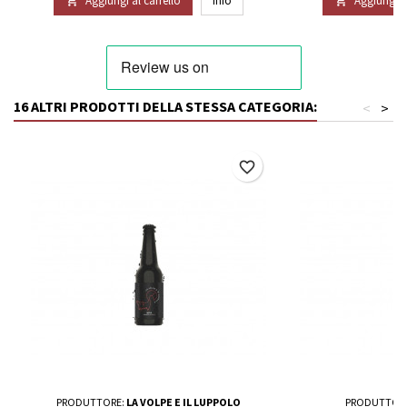
Aggiungi al carrello
Info
Aggiungi al


16 ALTRI PRODOTTI DELLA STESSA CATEGORIA:
<
>
favorite_border
PRODUTTORE:
LA VOLPE E IL LUPPOLO
PRODUTTOR