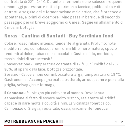
controllata di 22° - 24° C. Durante la fermentazione subisce frequenti
rimontaggi per estrarre tutto il patrimonio tannico, polifenolico e di
estratti. A seguito delle fermentazione malolattica, che è precoce e
spontanea, ai primi di dicembre il vino passa in barrique di secondo
passaggio per un breve soggiorno di 6 mesi. Segue un affinamento di
6 mesi in bottiglia.
Noras - Cantina di Santadi - Buy Sardinian food
Colore: rosso rubino intenso, tendente al granata. Profumo: note
mediterranee, complesse, aromi di mirtilli e more mature, spezie
tendenti al dolce, tabacco e cioccolato. Gusto: caldo, morbido,
tannini dolci di rara intensità.
Conservazione - Temperatura costante di 17 °C, un’umidità del 75-
80%, al riparo dalla luce, bottiglia orizzontale.
Servizio - Calice ampio con imboccatura larga, temperatura di 18 °C.
Gastronomia - Accompagna piatti strutturati, arrosti, carni e pesci alla
griglia, selvaggina e formaggi.
Il
Cannonau
è il vitigno più coltivato al mondo. Deve la sua
espansione al fatto di essere molto rustico, resistente all'aridità,
capace di dare molta alcolicità ai vini. La vicinanza fonetica col
Cannonazo di Siviglia, resta tale; ossia, unicamente fonetica.
POTREBBE ANCHE PIACERTI
<
>