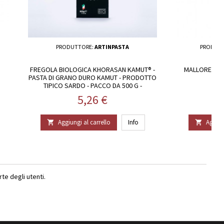
PRODUTTORE:
ARTINPASTA
PRODUT
FREGOLA BIOLOGICA KHORASAN KAMUT® -
MALLOREDDUS
PASTA DI GRANO DURO KAMUT - PRODOTTO
TIPICO SARDO - PACCO DA 500 G -
ARTINPASTA
Prezzo
5,26 €
Aggiungi al carrello
Info
Aggiun


e degli utenti.