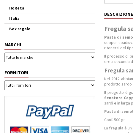
HoReCa
DESCRIZION
Italia
Fregula sa
Box regalo
Pasta di semo
seppur coadiuva
MARCHI
ritenersi del tip
Il processo di 
ore a seconda d
Fregula sa
FORNITORI
Nel 2012 abbiam
prodotto sardo l
Il progetto è g
Senatore Capp
sardi e in larga 
Pasta di semo
Conf. 500 gr
La
fregula
è un