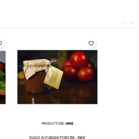
<
>
border
favorite_border
PRODUTTORE:
INKE
SUGO AI FUNGHI PORCINI - INKE