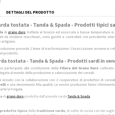
E
DETTAGLI DEL PRODOTTO
rda tostata - Tanda & Spada - Prodotti tipici s
la
di
grano duro
trafilata al bronzo ed essiccata a basse temperature in 
ti da moderni macchinari, sono gestiti e controllati con prevalente in
o artigiano.
produzione prevede 2 linee di trasformazione. L'essiccazione avviene in ce
el prodotto.
rda tostata - Tanda & Spada - Prodotti sardi in ven
o partecipato alla costituzione della
Filiera del Grano Duro
coltivato
egata al mondo della produzione e valorizzazione dei cereali.
ià iniziato con la collaborazione con 2 cooperative di produttori di cerea
elli
e una denominata Alta qualità. Le nostre produzioni fanno riferimento i
parte la Fregula.
la
di
grano duro
prodotta dall'azienda sarda
Tanda & Spada
prodotto tipico
della
tradizione sarda
, di solito di cucina con dei sugh