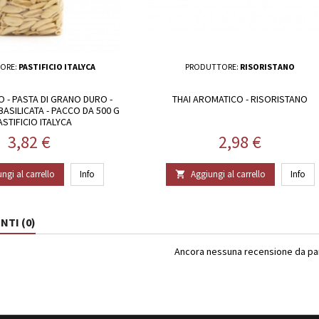
ORE:
PASTIFICIO ITALYCA
PRODUTTORE:
RISORISTANO
O - PASTA DI GRANO DURO -
THAI AROMATICO - RISORISTANO
ASILICATA - PACCO DA 500 G
ASTIFICIO ITALYCA
Prezzo
Prezzo
3,82 €
2,98 €
ngi al carrello
Info
Aggiungi al carrello
Info

TI (0)
Ancora nessuna recensione da part