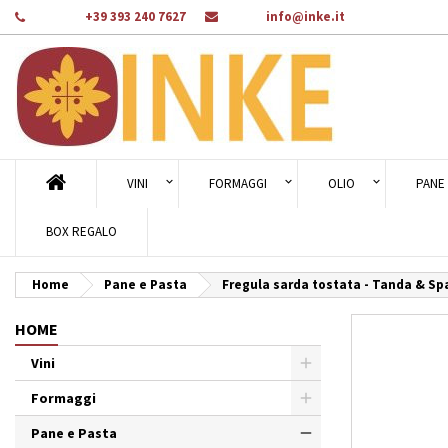
Telefono:
+39 393 240 7627
E-mail:
info@inke.it
Ag
Cr
A
add_circle_outline
Dev
Nom
des
VINI
FORMAGGI
OLIO
PANE 
BOX REGALO
Home
Pane e Pasta
Fregula sarda tostata - Tanda & S
HOME
Vini
Formaggi
Pane e Pasta