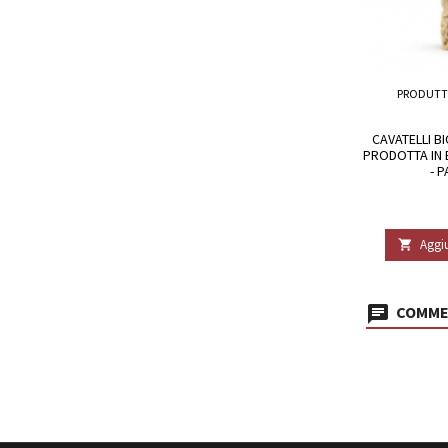
PRODUTT
CAVATELLI BI
PRODOTTA IN B
- P
Aggiu

COMMEN