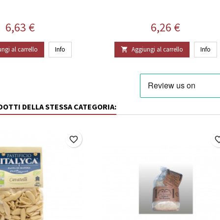
Prezzo
Prezzo
6,63 €
6,26 €
ngi al carrello
Info
Aggiungi al carrello
Info

ODOTTI DELLA STESSA CATEGORIA:
favorite_border
favorite_