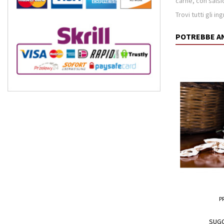
carne, con salsic
Trovi tutti gli i
POTREBBE A
P
SUGO