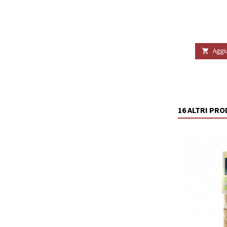
Aggiu

16 ALTRI PR