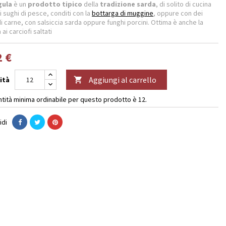
gula
è un
prodotto tipico
della
tradizione sarda
, di solito di cucina
i sughi di pesce, conditi con la
bottarga di muggine
, oppure con dei
i carne, con salsiccia sarda oppure funghi porcini. Ottima è anche la
 ai carciofi saltati
2 €
Aggiungi al carrello
ità

ntità minima ordinabile per questo prodotto è 12.
idi