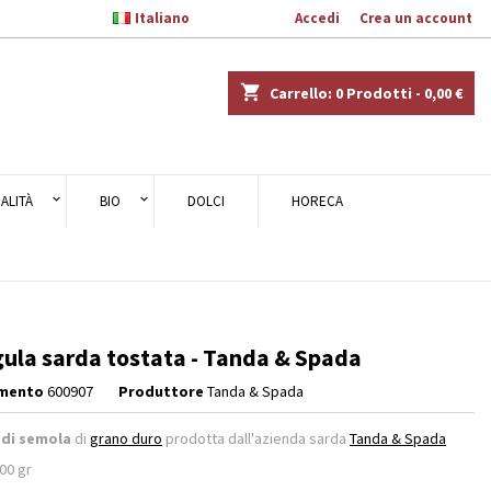

Italiano
Benvenuto,
Accedi
o
Crea un account
×
×
×
shopping_cart
Carrello:
0
Prodotti - 0,00 €
ALITÀ
BIO
DOLCI
HORECA
i
i
ula sarda tostata - Tanda & Spada
imento
600907
Produttore
Tanda & Spada
 di semola
di
grano duro
prodotta dall'azienda sarda
Tanda & Spada
00 gr