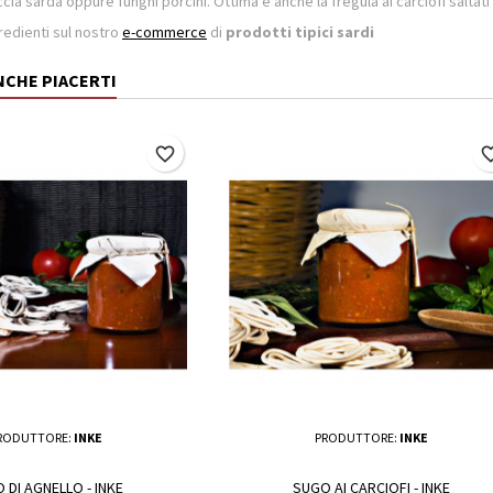
cia sarda oppure funghi porcini. Ottima è anche la fregula ai carciofi saltati
ngredienti sul nostro
e-commerce
di
prodotti tipici sardi
NCHE PIACERTI
favorite_border
favorite_
RODUTTORE:
INKE
PRODUTTORE:
INKE
 DI AGNELLO - INKE
SUGO AI CARCIOFI - INKE