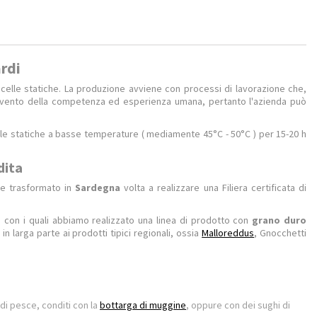
ardi
celle statiche. La produzione avviene con processi di lavorazione che,
tervento della competenza ed esperienza umana, pertanto l'azienda può
lle statiche a basse temperature ( mediamente 45°C - 50°C ) per 15-20 h
dita
 e trasformato in
Sardegna
volta a realizzare una Filiera certificata di
li con i quali abbiamo realizzato una linea di prodotto con
grano duro
n larga parte ai prodotti tipici regionali, ossia
Malloreddus
, Gnocchetti
i di pesce, conditi con la
bottarga di muggine
, oppure con dei sughi di