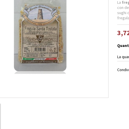
La
fre
con de
sughi d
fregula
3,7
Quant
La qua
Condiv