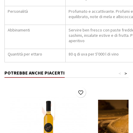
Personalità
Profumato e accattivante. Profumi es
equilibrato, note di mela e albicocca
Abbinamenti
Servire ben fresco con paste fredde
sashimi, insalate estive e di frutta.
aperitivo
Quantità per ettaro
80 q di uva per 5'000 l di vino
POTREBBE ANCHE PIACERTI
<
>
favorite_border