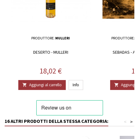
PRODUTTORE:
MULLERI
PRODUTTORE:
A
DESERTO - MULLERI
SEBADAS - A
Prezzo
Pr
18,02 €
13
Aggiungi al carrello
Info
Aggiungi al


16 ALTRI PRODOTTI DELLA STESSA CATEGORIA:
<
>