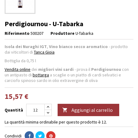
Perdigiournou - U-Tabarka
Riferimento
500207
Produttore
U-Tabarka
Isola dei Nuraghi IGT
,
Vino bianco secco aromatico
- prodotto
dai viticoltori di
Tanca Gioia
Bottiglia da 0,75 l
Vendita online
dei
migliori vini sardi
- prova il
Perdigiournou
con
un antipasto di
bottarga
a scaglie o un piatto di cardi selvatici e
carciofo spinoso sardo in olio extravergine di oliva
15,57 €
Aggiungi al carrello
Quantità

La quantità minima ordinabile per questo prodotto è 12.
Condividi