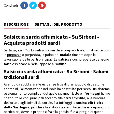
Condividi
DESCRIZIONE
DETTAGLI DEL PRODOTTO
Salsiccia sarda affumicata - Su Sirboni -
Acquista prodotti sardi
Sartizzu
,
sartithu
. La
salsiccia sarda
si prepara tradizionalmente con
la
purpuzza
o purpedda, la polpa del
maiale
rimasta dopo la
lavorazione delle parti principali. Le
salsicce
così preparate vengono
fatte essiccare all'aria, appese al soffitto.
Salsiccia sarda affumicata - Su Sirboni - Salumi
trdizionali sardi
Avendo da soddisfare le esigenze frugali di un popolo di pastori e
contadini, l'alimentazione nell'isola ha costituito per secoli un sistema
estremamente semplice, del quale il pane, il latte e i
formaggi
hanno
costituito le voci principali accanto alle carni arrostite, alle verdure
dell'orto e agli animali da cortile. E a tutt'oggi la
cucina
più tipica
della Sardegna
, più che alla elaborazione di tecniche e preparazioni
particolari, deve la propria cifra alla genuinità e al pregio di questi