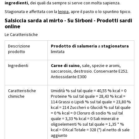
ingredienti
, dei quali da sempre si serve con molta sapienza.
Stagionata e affettata con la
leppa
, apre il pasto o lo spuntino tipico.
Salsiccia sarda al mirto - Su Sirboni - Prodotti sardi
online
Le Caratteristiche
Descrizione
Prodotto di salumeria
a
stagionatura
prodotto
limitata
Ingredienti
Carne di suino
, sale, spezie e aromi,
saccarosio, destrosio. Conservante E252.
Antiossidante E300
Caratteristiche
Umidità % sul tal quale = 40,55 % kcal = 0
chimiche
Proteine % sul tal quale = 28,43 % kcal =
114 Grassi o Lipidi % sul tal quale = 23,80 %
kcal = 214 Zuccheri o Glucidi % sul tal quale
= 0 % kcal = 0 Cloruro di sodio % sul tal
quale = 3,33 % kcal = 0 Sali minerali e
oligoelementi % sul tal quale = 1,35 * %
kcal = 0 Kcal Totale = 328 (*) al netto di sale
aggiunto