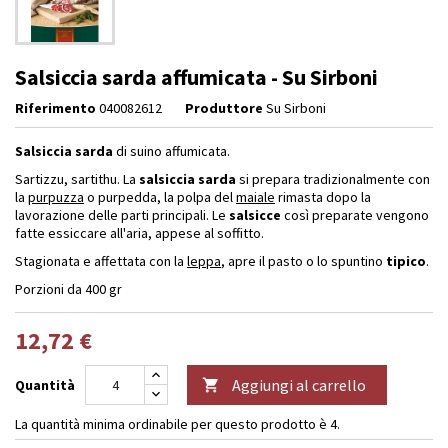
Salsiccia sarda affumicata - Su Sirboni
Riferimento
040082612
Produttore
Su Sirboni
Salsiccia sarda
di suino affumicata.
Sartizzu, sartithu. La
salsiccia sarda
si prepara tradizionalmente con
la
purpuzza
o purpedda, la polpa del
maiale
rimasta dopo la
lavorazione delle parti principali. Le
salsicce
così preparate vengono
fatte essiccare all'aria, appese al soffitto.
Stagionata e affettata con la
leppa
, apre il pasto o lo spuntino
tipico
.
Porzioni da 400 gr
12,72 €
Aggiungi al carrello
Quantità

La quantità minima ordinabile per questo prodotto è 4.