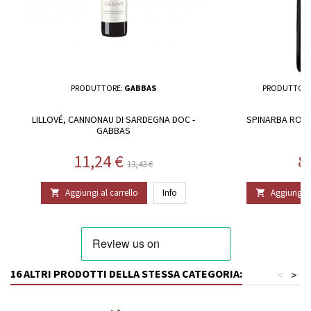
PRODUTTORE:
GABBAS
PRODUTTORE
LILLOVÉ, CANNONAU DI SARDEGNA DOC -
SPINARBA ROSS
GABBAS
Prezzo
Prezzo base
P
11,24 €
8
13,43 €
Aggiungi al carrello
Info
Aggiungi al


16 ALTRI PRODOTTI DELLA STESSA CATEGORIA:
<
>