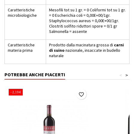
Caratteristiche
Mesofili tot su 1 gr. = 0 Coliformi tot su 1 gr.
microbiologiche
= 0 Escherichia coli = 0,00E+00/1gr.
Staphylococcus aureus = 0,00E+00/1gr.
Clostriti solfito riduttori spore = 0/1 gr
Salmonella = assente
Caratteristiche
Prodotto dalla macinatura grossa di
carni
materia prima
di suino
nazionale, insaccate in budello
naturale
POTREBBE ANCHE PIACERTI
<
>
- 2,19 €
favorite_border