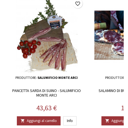
favorite_border
PRODUTTORE:
SALUMIFICIO MONTE ARCI
PRODUTTORE:
PANCETTA SARDA DI SUINO - SALUMIFICIO
SALAMINO DI BUE
MONTE ARCI
S
Prezzo
Pr
43,63 €
15
Aggiungi al carrello
Info
Aggiungi al

