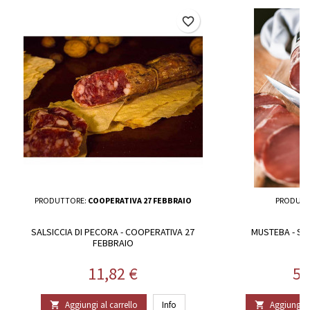
favorite_border
PRODUTTORE:
COOPERATIVA 27 FEBBRAIO
PRODUTT
SALSICCIA DI PECORA - COOPERATIVA 27
MUSTEBA - SA
FEBBRAIO
Prezzo
Pr
11,82 €
59
Aggiungi al carrello
Info
Aggiungi al

