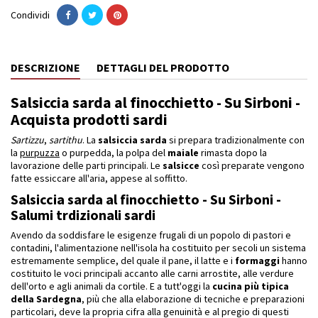
Condividi
DESCRIZIONE
DETTAGLI DEL PRODOTTO
Salsiccia sarda al finocchietto - Su Sirboni -
Acquista prodotti sardi
Sartizzu
,
sartithu
. La
salsiccia sarda
si prepara tradizionalmente con
la
purpuzza
o purpedda, la polpa del
maiale
rimasta dopo la
lavorazione delle parti principali. Le
salsicce
così preparate vengono
fatte essiccare all'aria, appese al soffitto.
Salsiccia sarda al finocchietto - Su Sirboni -
Salumi trdizionali sardi
Avendo da soddisfare le esigenze frugali di un popolo di pastori e
contadini, l'alimentazione nell'isola ha costituito per secoli un sistema
estremamente semplice, del quale il pane, il latte e i
formaggi
hanno
costituito le voci principali accanto alle carni arrostite, alle verdure
dell'orto e agli animali da cortile. E a tutt'oggi la
cucina
più tipica
della Sardegna
, più che alla elaborazione di tecniche e preparazioni
particolari, deve la propria cifra alla genuinità e al pregio di questi