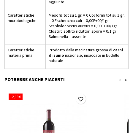
aggiunto
Caratteristiche
Mesofili tot su 1 gr. = 0 Coliformi tot su 1 gr.
microbiologiche
= 0 Escherichia coli = 0,00E+00/1gr.
Staphylococcus aureus = 0,00E+00/1gr.
Clostriti solfito riduttori spore = 0/1 gr
Salmonella = assente
Caratteristiche
Prodotto dalla macinatura grossa di
carni
materia prima
di suino
nazionale, insaccate in budello
naturale
POTREBBE ANCHE PIACERTI
<
>
- 2,19 €
favorite_border