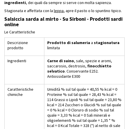
ingredienti
, dei quali da sempre si serve con molta sapienza.
Stagionata e affettata con la
leppa
, apre il pasto o lo spuntino tipico.
Salsiccia sarda al mirto - Su Sirboni - Prodotti sardi
online
Le Caratteristiche
Descrizione
Prodotto di salumeria
a
stagionatura
prodotto
limitata
Ingredienti
Carne di suino
, sale, spezie e aromi,
saccarosio, destrosio,
finocchietto
selvatico
. Conservante E252.
Antiossidante E300
Caratteristiche
Umidità % sul tal quale = 40,55 % kcal = 0
chimiche
Proteine % sul tal quale = 28,43 % kcal =
114 Grassi o Lipidi % sul tal quale = 23,80 %
kcal = 214 Zuccheri o Glucidi % sul tal quale
= 0 % kcal = 0 Cloruro di sodio % sul tal
quale = 3,33 % kcal = 0 Sali minerali e
oligoelementi % sul tal quale = 1,35 * %
kcal = 0 Kcal Totale = 328 (*) al netto di sale