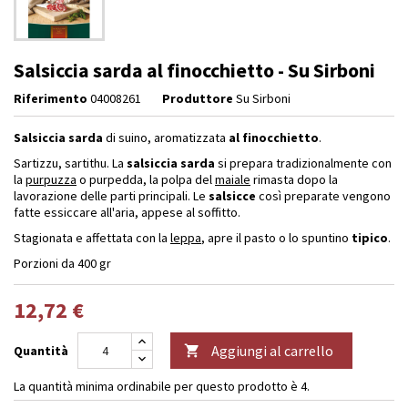
Salsiccia sarda al finocchietto - Su Sirboni
Riferimento
04008261
Produttore
Su Sirboni
Salsiccia sarda
di suino, aromatizzata
al finocchietto
.
Sartizzu, sartithu. La
salsiccia sarda
si prepara tradizionalmente con
la
purpuzza
o purpedda, la polpa del
maiale
rimasta dopo la
lavorazione delle parti principali. Le
salsicce
così preparate vengono
fatte essiccare all'aria, appese al soffitto.
Stagionata e affettata con la
leppa
, apre il pasto o lo spuntino
tipico
.
Porzioni da 400 gr
12,72 €
Aggiungi al carrello
Quantità

La quantità minima ordinabile per questo prodotto è 4.