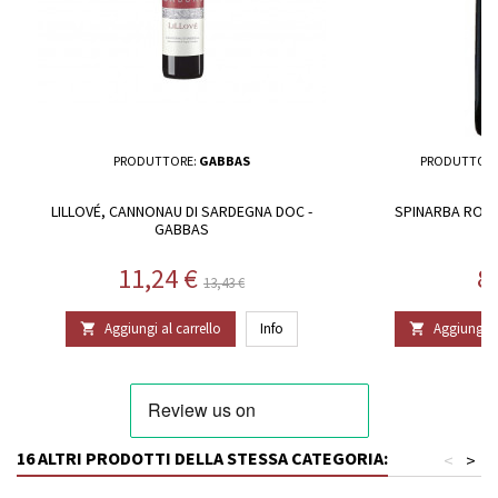
PRODUTTORE:
GABBAS
PRODUTTORE
LILLOVÉ, CANNONAU DI SARDEGNA DOC -
SPINARBA ROSS
GABBAS
Prezzo
Prezzo base
P
11,24 €
8
13,43 €
Aggiungi al carrello
Info
Aggiungi al


16 ALTRI PRODOTTI DELLA STESSA CATEGORIA:
<
>