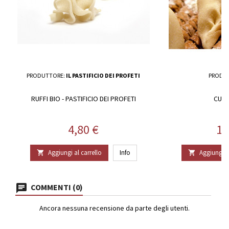
PRODUTTORE:
IL PASTIFICIO DEI PROFETI
PRODU
RUFFI BIO - PASTIFICIO DEI PROFETI
CULU
Prezzo
Pr
4,80 €
18
Aggiungi al carrello
Info
Aggiungi al


COMMENTI (0)
Ancora nessuna recensione da parte degli utenti.