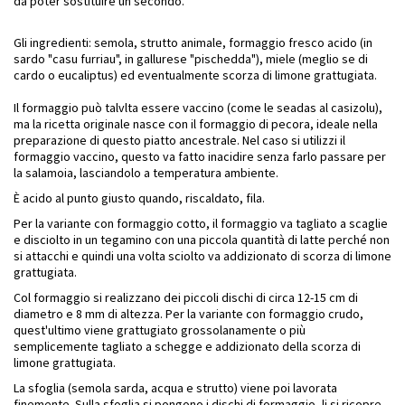
da poter sostituire un secondo.
Gli ingredienti: semola, strutto animale, formaggio fresco acido (in
sardo "casu furriau", in gallurese "pischedda"), miele (meglio se di
cardo o eucaliptus) ed eventualmente scorza di limone grattugiata.
Il formaggio può talvlta essere vaccino (come le seadas al casizolu),
ma la ricetta originale nasce con il formaggio di pecora, ideale nella
preparazione di questo piatto ancestrale. Nel caso si utilizzi il
formaggio vaccino, questo va fatto inacidire senza farlo passare per
la salamoia, lasciandolo a temperatura ambiente.
È acido al punto giusto quando, riscaldato, fila.
Per la variante con formaggio cotto, il formaggio va tagliato a scaglie
e disciolto in un tegamino con una piccola quantità di latte perché non
si attacchi e quindi una volta sciolto va addizionato di scorza di limone
grattugiata.
Col formaggio si realizzano dei piccoli dischi di circa 12-15 cm di
diametro e 8 mm di altezza. Per la variante con formaggio crudo,
quest'ultimo viene grattugiato grossolanamente o più
semplicemente tagliato a schegge e addizionato della scorza di
limone grattugiata.
La sfoglia (semola sarda, acqua e strutto) viene poi lavorata
finemente. Sulla sfoglia si pongono i dischi di formaggio, li si ricopre