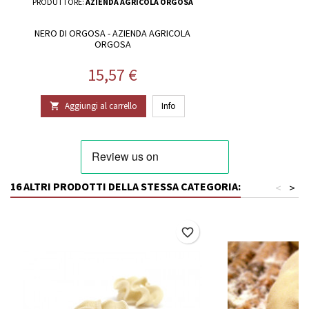
PRODUTTORE:
AZIENDA AGRICOLA ORGOSA
NERO DI ORGOSA - AZIENDA AGRICOLA
ORGOSA
Prezzo
15,57 €
Aggiungi al carrello
Info

16 ALTRI PRODOTTI DELLA STESSA CATEGORIA:
<
>
favorite_border