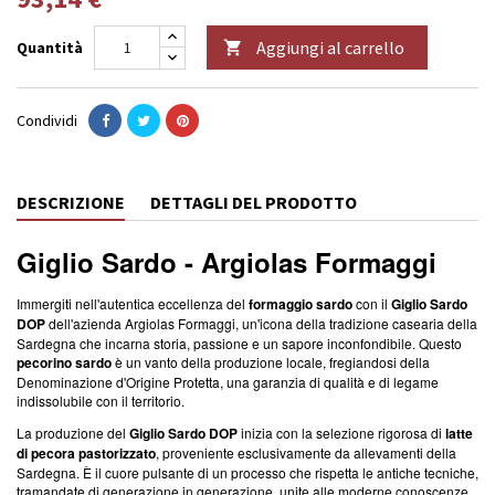
Aggiungi al carrello
Quantità

Condividi
DESCRIZIONE
DETTAGLI DEL PRODOTTO
Giglio Sardo - Argiolas Formaggi
Immergiti nell'autentica eccellenza del
formaggio sardo
con il
Giglio Sardo
DOP
dell'azienda Argiolas Formaggi, un'icona della tradizione casearia della
Sardegna che incarna storia, passione e un sapore inconfondibile. Questo
pecorino sardo
è un vanto della produzione locale, fregiandosi della
Denominazione d'Origine Protetta, una garanzia di qualità e di legame
indissolubile con il territorio.
La produzione del
Giglio Sardo DOP
inizia con la selezione rigorosa di
latte
di pecora pastorizzato
, proveniente esclusivamente da allevamenti della
Sardegna. È il cuore pulsante di un processo che rispetta le antiche tecniche,
tramandate di generazione in generazione, unite alle moderne conoscenze