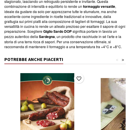
stagionato, lasciando un retrogusto persistente e invitante. Questa
combinazione di intensità e equilibrio lo rende un
formaggio versatile
,
ideale da gustare da solo per apprezzarne tutte le sfumature, ma anche
eccellente come ingrediente in ricette tradizionali e innovative, dalla
grattugia sui primi piatti alla composizione di taglieri di formaggi. La sua
versatilità in cucina lo rende un alleato prezioso per esaltare il sapore di ogni
preparazione. Scegliere
Giglio Sardo DOP
significa portare in tavola un
pezzo autentico della
Sardegna
, un prodotto che racchiude in sé l'arte e la
storia di una terra ricca di sapori. Per una conservazione ottimale, si
raccomanda di mantenere il formaggio a una temperatura tra +4°C e +8°C.
POTREBBE ANCHE PIACERTI
<
>
favorite_border