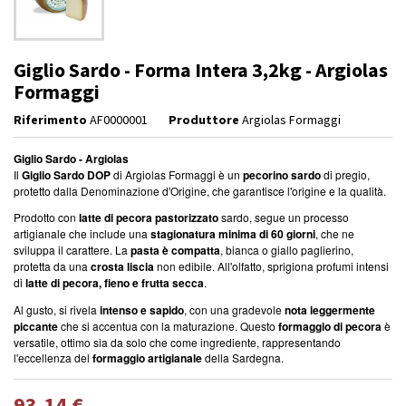
Giglio Sardo - Forma Intera 3,2kg - Argiolas
Formaggi
Riferimento
AF0000001
Produttore
Argiolas Formaggi
Giglio Sardo - Argiolas
Il
Giglio Sardo DOP
di Argiolas Formaggi è un
pecorino sardo
di pregio,
protetto dalla Denominazione d'Origine, che garantisce l'origine e la qualità.
Prodotto con
latte di pecora pastorizzato
sardo, segue un processo
artigianale che include una
stagionatura minima di 60 giorni
, che ne
sviluppa il carattere. La
pasta è compatta
, bianca o giallo paglierino,
protetta da una
crosta liscia
non edibile. All'olfatto, sprigiona profumi intensi
di
latte di pecora, fieno e frutta secca
.
Al gusto, si rivela
intenso e sapido
, con una gradevole
nota leggermente
piccante
che si accentua con la maturazione. Questo
formaggio di pecora
è
versatile, ottimo sia da solo che come ingrediente, rappresentando
l'eccellenza del
formaggio artigianale
della Sardegna.
93,14 €