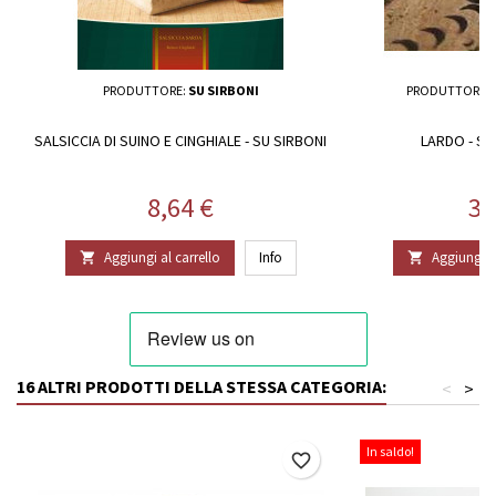
PRODUTTORE:
SU SIRBONI
PRODUTTORE:
SALSICCIA DI SUINO E CINGHIALE - SU SIRBONI
LARDO - SAL
Prezzo
Pr
8,64 €
32
Aggiungi al carrello
Info
Aggiungi al


16 ALTRI PRODOTTI DELLA STESSA CATEGORIA:
<
>
In saldo!
favorite_border