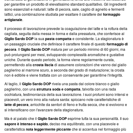
per garantire un prodotto di elevatissimo standard qualitativo. Gli ingredienti
sono essenziali e naturali: latte di pecora, sale, caglio di agnello e fermenti
lattici, una combinazione studiata per esaltare il carattere del
formaggio
artigianale
.
Il processo di lavorazione prevede la coagulazione del latte e la rottura della
cagliata, seguita dalla messa in forma e dalla pressatura, che conferisce al
Giglio Sardo DOP
la sua
pasta compatta
e consistente. La stagionatura è
un passaggio cruciale che definisce il carattere finale di questo
formaggio di
pecora
. Il
Giglio Sardo DOP
matura per un periodo minimo di 60 giorni, ma
può prolungarsi per mesi, sviluppando complessità aromatiche e gustative
uniche. Durante questo periodo, la forma viene regolarmente curata,
permettendo alla
crosta liscia
di assumere colorazioni che vanno dal giallo
paglierino al marrone scuro, a seconda del grado di maturazione; la crosta
non è edibile e viene trattata con un conservante per garantirne l'integrità.
Al taglio, il
Giglio Sardo DOP
rivela una pasta dal colore bianco o giallo
paglierino, con una
struttura soda e compatta
, talvolta con una rada
occhiatura, testimonianza della sua lavorazione. I suoi profumi sono intensi e
piacevoli, un vero inno alla natura sarda: spiccano note caratteristiche di
latte di pecora
, arricchite da sentori di fieno e frutta secca, che si evolvono e
si intensificano con l'avanzare della stagionatura.
Ma è al palato che il
Giglio Sardo DOP
esprime tutta la sua personalità. Il suo
sapore è intenso e sapido
, deciso ma equilibrato, con una piacevole e
caratteristica
nota leggermente piccante
che si accentua nel formaggio più