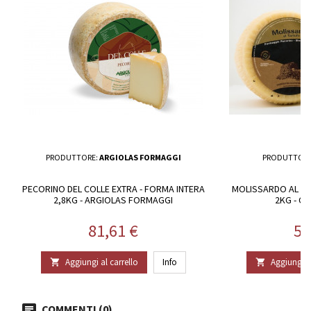
PRODUTTORE:
ARGIOLAS FORMAGGI
PRODUTTORE
PECORINO DEL COLLE EXTRA - FORMA INTERA
MOLISSARDO AL TA
2,8KG - ARGIOLAS FORMAGGI
2KG - C
Prezzo
Pr
81,61 €
52
Aggiungi al carrello
Info
Aggiungi al


COMMENTI (0)