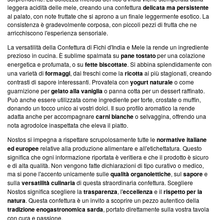
leggera acidità delle mele, creando una confettura
delicata ma persistente
al palato, con note fruttate che si aprono a un finale leggermente esotico. La
consistenza è gradevolmente corposa, con piccoli pezzi di frutta che ne
arricchiscono l'esperienza sensoriale.
La versatilità della Confettura di Fichi d'India e Mele la rende un ingrediente
prezioso in cucina. È sublime spalmata su
pane tostato
per una colazione
energetica e profumata, o su
fette biscottate
. Si abbina splendidamente con
una varietà di
formaggi
, dai freschi come la
ricotta
ai più stagionati, creando
contrasti di sapore interessanti. Provatela con
yogurt naturale
o come
guarnizione per
gelato alla vaniglia
o panna cotta per un dessert raffinato.
Può anche essere utilizzata come ingrediente per torte, crostate o muffin,
donando un tocco unico ai vostri dolci. Il suo profilo aromatico la rende
adatta anche per accompagnare
carni bianche
o selvaggina, offrendo una
nota agrodolce inaspettata che eleva il piatto.
Nostos si impegna a rispettare scrupolosamente tutte le
normative italiane
ed europee
relative alla produzione alimentare e all'etichettatura. Questo
significa che ogni informazione riportata è veritiera e che il prodotto è sicuro
e di alta qualità. Non vengono fatte dichiarazioni di tipo curativo o medico,
ma si pone l'accento unicamente sulle
qualità organolettiche
, sul
sapore
e
sulla
versatilità culinaria
di questa straordinaria confettura. Scegliere
Nostos significa scegliere la
trasparenza
, l'
eccellenza
e il
rispetto per la
natura
. Questa confettura è un invito a scoprire un pezzo autentico della
tradizione enogastronomica sarda
, portato direttamente sulla vostra tavola
con cura e passione.