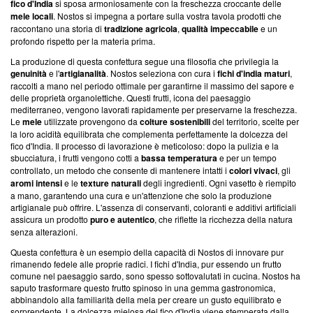
fico d'India
si sposa armoniosamente con la freschezza croccante delle
mele locali
. Nostos si impegna a portare sulla vostra tavola prodotti che
raccontano una storia di
tradizione agricola
,
qualità impeccabile
e un
profondo rispetto per la materia prima.
La produzione di questa confettura segue una filosofia che privilegia la
genuinità
e l'
artigianalità
. Nostos seleziona con cura i
fichi d'india maturi
,
raccolti a mano nel periodo ottimale per garantirne il massimo del sapore e
delle proprietà organolettiche. Questi frutti, icona del paesaggio
mediterraneo, vengono lavorati rapidamente per preservarne la freschezza.
Le
mele
utilizzate provengono da
colture sostenibili
del territorio, scelte per
la loro acidità equilibrata che complementa perfettamente la dolcezza del
fico d'India. Il processo di lavorazione è meticoloso: dopo la pulizia e la
sbucciatura, i frutti vengono cotti a
bassa temperatura
e per un tempo
controllato, un metodo che consente di mantenere intatti i
colori vivaci
, gli
aromi intensi
e le
texture naturali
degli ingredienti. Ogni vasetto è riempito
a mano, garantendo una cura e un'attenzione che solo la produzione
artigianale può offrire. L'assenza di conservanti, coloranti e additivi artificiali
assicura un prodotto
puro e autentico
, che riflette la ricchezza della natura
senza alterazioni.
Questa confettura è un esempio della capacità di Nostos di innovare pur
rimanendo fedele alle proprie radici. I fichi d'India, pur essendo un frutto
comune nel paesaggio sardo, sono spesso sottovalutati in cucina. Nostos ha
saputo trasformare questo frutto spinoso in una gemma gastronomica,
abbinandolo alla familiarità della mela per creare un gusto equilibrato e
sorprendente. La dolcezza mielosa del fico d'India viene stemperata dalla