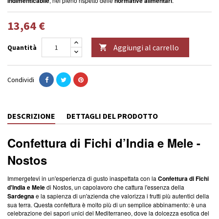
indimenticabile
, nel pieno rispetto delle
normative alimentari
.
13,64 €
Aggiungi al carrello
Quantità

Condividi
DESCRIZIONE
DETTAGLI DEL PRODOTTO
Confettura di Fichi d’India e Mele
-
Nostos
Immergetevi in un'esperienza di gusto inaspettata con la
Confettura di Fichi
d'India e Mele
di Nostos, un capolavoro che cattura l'essenza della
Sardegna
e la sapienza di un'azienda che valorizza i frutti più autentici della
sua terra. Questa confettura è molto più di un semplice abbinamento: è una
celebrazione dei sapori unici del Mediterraneo, dove la dolcezza esotica del