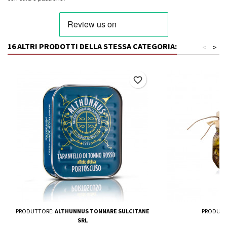
16 ALTRI PRODOTTI DELLA STESSA CATEGORIA:
<
>
favorite_border
PRODUTTORE:
ALTHUNNUS TONNARE SULCITANE
PRODUTT
SRL