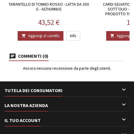
TARANTELLO DI TONNO ROSSO - LATTA DA 350
CARDI SELVATICI 
G - ALTHUNNUS
SOTT’OLIO - V
PRODOTTO TIPI
Prezzo
Pr
43,52 €
10
Aggiungi al carrello
Info
Aggiungi al


COMMENTI (0)
Ancora nessuna recensione da parte degli utenti.

TUTELA DEI CONSUMATORI

LA NOSTRA AZIENDA

IL TUO ACCOUNT