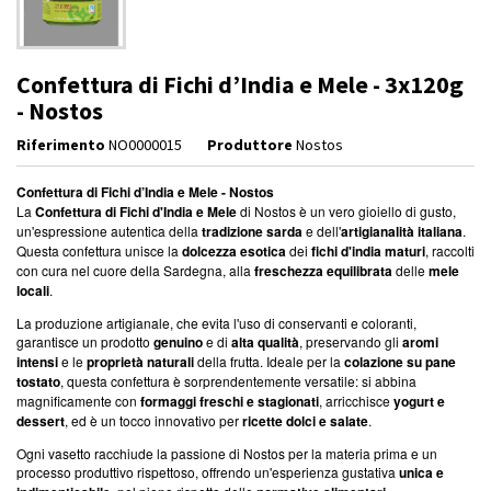
Confettura di Fichi d’India e Mele - 3x120g
- Nostos
Riferimento
NO0000015
Produttore
Nostos
Confettura di Fichi d’India e Mele
- Nostos
La
Confettura di Fichi d'India e Mele
di Nostos è un vero gioiello di gusto,
un'espressione autentica della
tradizione sarda
e dell'
artigianalità italiana
.
Questa confettura unisce la
dolcezza esotica
dei
fichi d'india maturi
, raccolti
con cura nel cuore della Sardegna, alla
freschezza equilibrata
delle
mele
locali
.
La produzione artigianale, che evita l'uso di conservanti e coloranti,
garantisce un prodotto
genuino
e di
alta qualità
, preservando gli
aromi
intensi
e le
proprietà naturali
della frutta. Ideale per la
colazione su pane
tostato
, questa confettura è sorprendentemente versatile: si abbina
magnificamente con
formaggi freschi e stagionati
, arricchisce
yogurt e
dessert
, ed è un tocco innovativo per
ricette dolci e salate
.
Ogni vasetto racchiude la passione di Nostos per la materia prima e un
processo produttivo rispettoso, offrendo un'esperienza gustativa
unica e