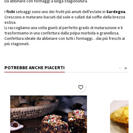
Da abbinare con formaggi a lunga stagionatura.
I
fichi
selvaggi sono uno dei frutti più amati dell’estate in
Sardegna
.
Crescono e maturano baciati dal sole e cullati dal soffio della brezza
estiva.
Li raccogliamo una volta giunti al perfetto grado di maturazione e li
trasformiamo in una confettura dalla polpa morbida e granellosa.
Confettura ideale da abbinare con tutti i formaggi…dai più freschi ai
più stagionati.
POTREBBE ANCHE PIACERTI
<
>
favorite_border