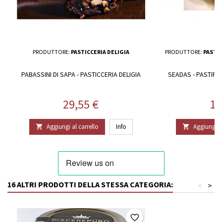
PRODUTTORE:
PASTICCERIA DELIGIA
PRODUTTORE:
PASTI
PABASSINI DI SAPA - PASTICCERIA DELIGIA
SEADAS - PASTIFI
Prezzo
Pr
29,55 €
11
Aggiungi al carrello
Info
Aggiungi al


16 ALTRI PRODOTTI DELLA STESSA CATEGORIA:
<
>
favorite_border