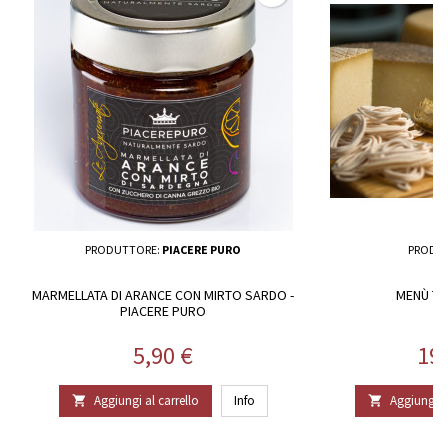
PRODUTTORE:
PIACERE PURO
PRODU
MARMELLATA DI ARANCE CON MIRTO SARDO -
MENÙ TAG
PIACERE PURO
Prezzo
Pr
5,90 €
19
Aggiungi al carrello
Info
Aggiungi al

