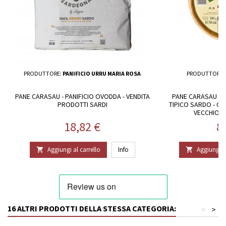
PRODUTTORE:
PANIFICIO URRU MARIA ROSA
PRODUTTORE:
PANE CARASAU - PANIFICIO OVODDA - VENDITA
PANE CARASAU B
PRODOTTI SARDI
TIPICO SARDO - CO
VECCHIO F
Prezzo
P
18,82 €
8
Aggiungi al carrello
Info
Aggiungi al


16 ALTRI PRODOTTI DELLA STESSA CATEGORIA:
<
>