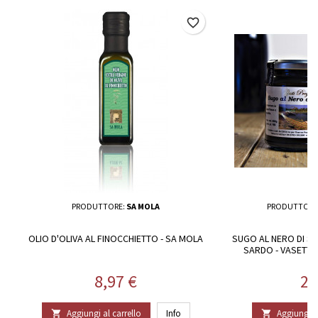
favorite_border
PRODUTTORE:
SA MOLA
PRODUTTORE
OLIO D'OLIVA AL FINOCCHIETTO - SA MOLA
SUGO AL NERO DI S
SARDO - VASETTO
P
Prezzo
Pr
8,97 €
22
Aggiungi al carrello
Info
Aggiungi al

