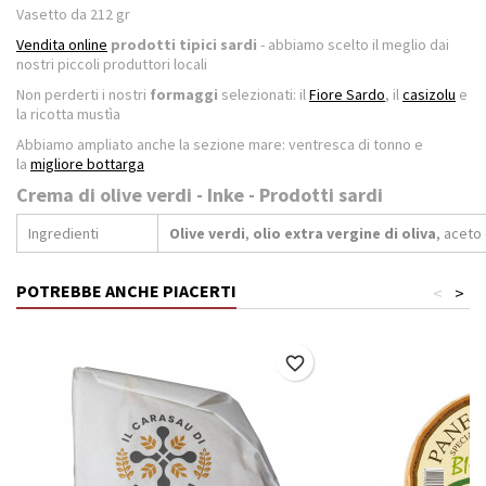
Vasetto da
212
gr
Vendita online
prodotti tipici sardi
- abbiamo scelto il meglio dai
nostri piccoli produttori locali
Non perderti i nostri
formaggi
selezionati: il
Fiore Sardo
, il
casizolu
e
la ricotta mustìa
Abbiamo ampliato anche la sezione mare: ventresca di tonno e
la
migliore bottarga
Crema di olive verdi - Inke - Prodotti sardi
Ingredienti
Olive verdi
,
olio extra vergine di oliva
, aceto
POTREBBE ANCHE PIACERTI
<
>
favorite_border