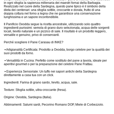
in ogni sfoglia la sapienza millenaria dei maestri fornai della Barbagia.
Realizzato nel cuore della Sardegna, questo pane tipico è il simbolo della
dieta dei centenari: una sfoglia sottile, croccante e dorata, frutto di una
doppia cottura nel forno a legna che ne garantisce una conservazione
lunghissima e un sapore inconfondibile.
Il Panificio Ovodda segue la ricetta ancestrale, utilizzando solo quattro
ingredienti purissimi: semola di grano duro selezionata, acqua delle sorgenti
locali, lievito naturale e un pizzico di sale. Il risultato è un prodotto leggero,
versatile e genuino, privo di conservanti.
Perché scegliere il Pane Carasau di INKE?
•
Artigianalità Certificata: Prodotto a Ovodda, borgo celebre per la qualità dei
suoi prodotti da forno.
•
Versatilità in Cucina: Perfetto come sostituto del pane a tavola, ideale per
aperitivi gourmet o per la preparazione del celebre Pane Frattau.
•
Esperienza Sensoriale: Un tuffo nei sapori antichi della Sardegna
direttamente a casa tua con un click.
Ingredienti: Farina di grano sardo, lievito, acqua, sale.
Texture: Sfoglia sottile, ultra-croccante (fresa).
Origine: Ovodda, Sardegna (Italia).
Abbinamenti: Salumi sardi, Pecorino Romano DOP, Miele di Corbezzolo.