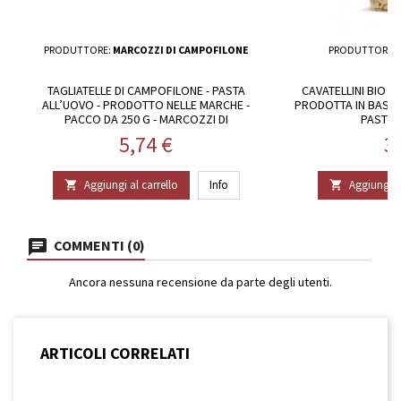
PRODUTTORE:
MARCOZZI DI CAMPOFILONE
PRODUTTORE:
TAGLIATELLE DI CAMPOFILONE - PASTA
CAVATELLINI BIO -
ALL’UOVO - PRODOTTO NELLE MARCHE -
PRODOTTA IN BASILI
PACCO DA 250 G - MARCOZZI DI
PASTIFI
CAMPOFLIONE
Prezzo
P
5,74 €
3
Aggiungi al carrello
Info
Aggiungi al


COMMENTI (0)
Ancora nessuna recensione da parte degli utenti.
ARTICOLI CORRELATI