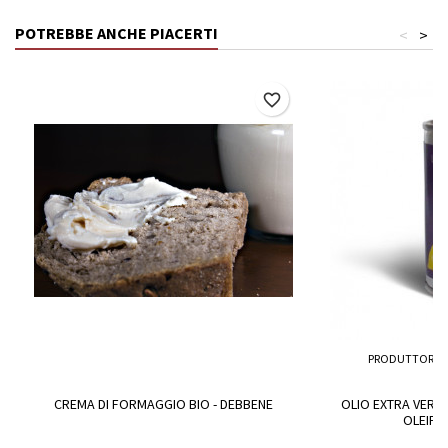
POTREBBE ANCHE PIACERTI
<
>
favorite_border
PRODUTTORE:
CREMA DI FORMAGGIO BIO - DEBBENE
OLIO EXTRA VERGIN
OLEIFI