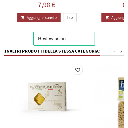
Prezzo
P
7,98 €
8
Aggiungi al carrello
Info
Aggiungi al


16 ALTRI PRODOTTI DELLA STESSA CATEGORIA:
<
>
favorite_border