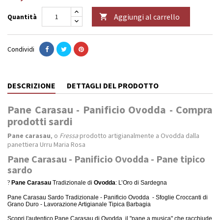
Aggiungi al carrello
Quantità

Condividi
DESCRIZIONE
DETTAGLI DEL PRODOTTO
Pane Carasau - Panificio Ovodda - Compra
prodotti sardi
Pane carasau
, o
Fressa
prodotto artigianalmente a Ovodda dalla
panettiera Urru Maria Rosa
Pane Carasau - Panificio Ovodda - Pane tipico
sardo
?
Pane Carasau
Tradizionale di
Ovodda
: L’Oro di Sardegna
Pane Carasau Sardo Tradizionale - Panificio Ovodda - Sfoglie Croccanti di
Grano Duro - Lavorazione Artigianale Tipica Barbagia
Scopri l'autentico Pane Carasau di Ovodda, il "pane a musica" che racchiude