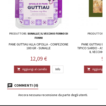
PRODUTTORE:
SUNALLE | IL VECCHIO FORNO DI
PRODUTTORE:
FONNI
PANE GUTTIAU ALLA CIPOLLA - CONFEZIONE
PANE GUTTIAU B
180 GR - SUNALLE
TIPICO SARDO - AST
IL VECCHIO
Prezzo
P
12,09 €
9
Aggiungi al carrello
Info
Aggiungi al


COMMENTI (0)
Ancora nessuna recensione da parte degli utenti.