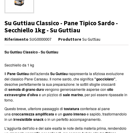
Su Guttiau Classico - Pane Tipico Sardo -
Secchiello 1kg - Su Guttiau
Riferimento
SUG0000007
Produttore
Su Guttiau
Su Guttiau Classico
- Su Guttiau
Secchiello da 1 kg
Il
Pane Guttiau
dell'azienda
Su Guttiau
rappresenta la sfiziosa evoluzione
del classico Pane Carasau. Il nome sardo, che significa
"gocciolato"
,
descrive perfettamente la sua preparazione: le sottili sfoglie croccanti
di
semola di grano duro
vengono generosamente asperse con
olio
extravergine d'oliva
e un pizzico di
sale marino
, per poi essere ripassate in
forno.
Questo breve, ulteriore passaggio di
tostatura
conferisce al pane
una
croccantezza amplificata
e un
gusto intenso
e sapido, trasformandolo
in un
irresistibile snack
o in un perfetto accompagnamento.
L'aggiunta dell'olio e del sale esalta le note della materia prima, rendendolo