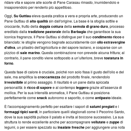
ridare vita e sapore alle scorte di Pane Carasau rimasto, inumidendolo e
insaporendolo per renderlo più appetitoso.
Oggi,
Su Guttiau
eleva questa pratica a vera e propria arte, producendo un
Pane Guttiau di
alta qualità
sin dall'origine. La base è la sfoglia sottile e
croccante, frutto della
doppia cottura
della
semola di grano duro
, processo
ereditato dalla
tradizione pastorale
della
Barbagia
che garantisce la sua
iconica fragranza. Il Pane Guttiau si distingue per il suo
condimento ricco
e
bilanciato: le sfoglie vengono bagnate accuratamente con
olio extravergine
d'oliva
, un pilastro dell'agricoltura e del sapore isolano, e cosparse con un
pizzico di
sale marino
. Questa combinazione non prevede alcuna frittura; al
contrario, il pane condito viene sottoposto a un’ulteriore, breve
tostatura in
forno
.
Questa fase di calore è cruciale, poiché non solo fissa il gusto dell'olio e del
sale, ma amplifica la
croccantezza
del prodotto finale, rendendolo
irresistibile
al primo assaggio. Il risultato è un pane dalla spiccata
personalità: è
ricco di sapore
e al contempo
leggero
grazie all'assenza di
mollica. Per la sua intensità aromatica, il Pane Guttiau si posiziona
perfettamente come
snack
autonomo e saporito, o come
antipasto
ideale.
È l'accompagnamento perfetto per esaltare i sapori di
salumi pregiati
e i
formaggi tipici sardi
, in particolare quelli stagionati come il Pecorino Sardo,
dove la sua sapidità pulisce il palato e invita al boccone successivo. La sua
struttura lo rende eccellente anche per accompagnare
vellutate
e
zuppe
di
legumi, o per essere spezzato su
insalate fresche
per aggiungere una nota