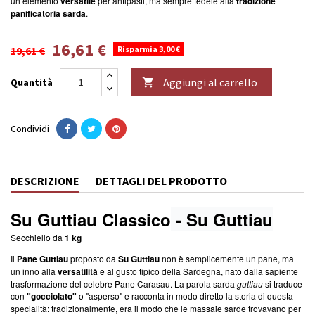
un elemento
versatile
per antipasti, ma sempre fedele alla
tradizione
panificatoria sarda
.
16,61 €
19,61 €
Risparmia 3,00 €
Aggiungi al carrello
Quantità

Condividi
DESCRIZIONE
DETTAGLI DEL PRODOTTO
Su Guttiau Classico
- Su Guttiau
Secchiello da
1 kg
I
l
Pane Guttiau
proposto da
Su Guttiau
non è semplicemente un pane, ma
un inno alla
versatilità
e al gusto tipico della Sardegna, nato dalla sapiente
trasformazione del celebre Pane Carasau. La parola sarda
guttiau
si traduce
con
"gocciolato"
o "asperso" e racconta in modo diretto la storia di questa
specialità: tradizionalmente, era il modo che le massaie sarde trovavano per