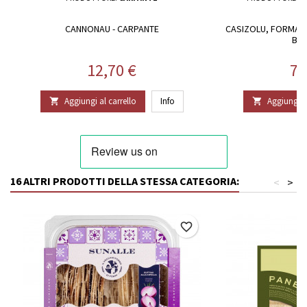
CANNONAU - CARPANTE
CASIZOLU, FORMAGG
BO
Prezzo
Pr
12,70 €
71
Aggiungi al carrello
Info
Aggiungi al


16 ALTRI PRODOTTI DELLA STESSA CATEGORIA:
<
>
favorite_border