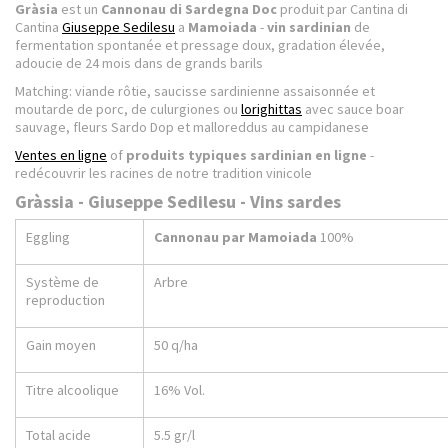
Gràsia
est un
Cannonau di Sardegna Doc
produit par Cantina di
Cantina
Giuseppe Sedilesu
a
Mamoiada
-
vin sardinian
de
fermentation spontanée et pressage doux, gradation élevée,
adoucie de 24 mois dans de grands barils
Matching: viande rôtie, saucisse sardinienne assaisonnée et
moutarde de porc, de culurgiones ou
lorighittas
avec sauce boar
sauvage, fleurs Sardo Dop et malloreddus au campidanese
Ventes en ligne
of
produits typiques sardinian en ligne
-
redécouvrir les racines de notre tradition vinicole
Gràssia - Giuseppe Sedilesu - Vins sardes
Eggling
Cannonau par Mamoiada
100%
Système de
Arbre
reproduction
Gain moyen
50 q/ha
Titre alcoolique
16% Vol.
Total acide
5.5 gr/l