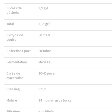
Sucres de
3,9 g/l
déchets
Total
31.5 gr/l
Dioxyde de
60 mg/l
soufre
Collection Epoch
Octobre
Fermentation
Mariage
Durée de
30-45 jours
macération
Pressing
Doux
Mature
24 mois en gros barils
Filtration
Non filtrée