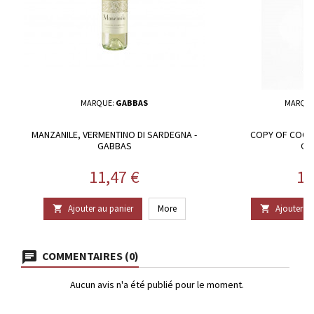
MARQUE:
GABBAS
MARQU
MANZANILE, VERMENTINO DI SARDEGNA -
COPY OF COOL.
GABBAS
GA
Prix
Pr
11,47 €
17
Ajouter au panier
More
Ajouter au


COMMENTAIRES (0)
Aucun avis n'a été publié pour le moment.