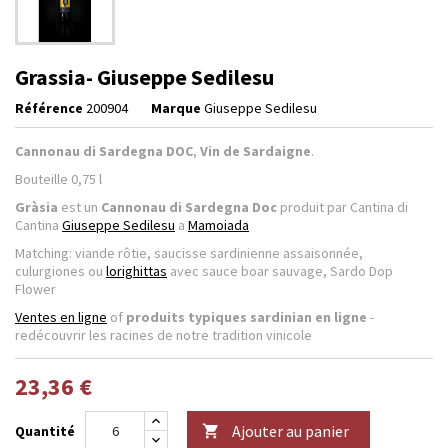
Grassia- Giuseppe Sedilesu
Référence
200904
Marque
Giuseppe Sedilesu
Cannonau di Sardegna DOC
,
Vin de Sardaigne
.
Bouteille 0,75 l
Gràsia
est un
Cannonau di Sardegna Doc
produit par Cantina di
Cantina
Giuseppe Sedilesu
a
Mamoiada
Matching: viande rôtie, saucisse sardinienne assaisonnée,
culurgiones ou
lorighittas
avec sauce boar sauvage, Sardo Dop
Flower
Ventes en ligne
of
produits typiques sardinian en ligne
-
redécouvrir les racines de notre tradition vinicole
23,36 €
Ajouter au panier
Quantité
