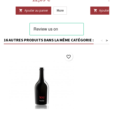
Ajouter au panier
More
Ajouter au


16 AUTRES PRODUITS DANS LA MÊME CATÉGORIE :
<
>
favorite_border