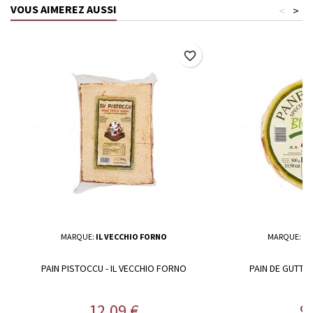
VOUS AIMEREZ AUSSI
<
>
favorite_border
MARQUE:
IL VECCHIO FORNO
MARQUE:
IL
PAIN PISTOCCU - IL VECCHIO FORNO
PAIN DE GUTTIAU
Prix
Pr
12,09 €
9