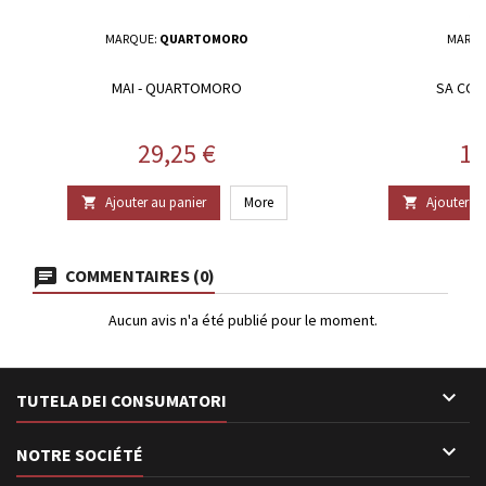
MARQUE:
QUARTOMORO
MARQU
MAI - QUARTOMORO
SA COST
Prix
Pr
29,25 €
13
Ajouter au panier
More
Ajouter au


COMMENTAIRES (0)
Aucun avis n'a été publié pour le moment.

TUTELA DEI CONSUMATORI

NOTRE SOCIÉTÉ