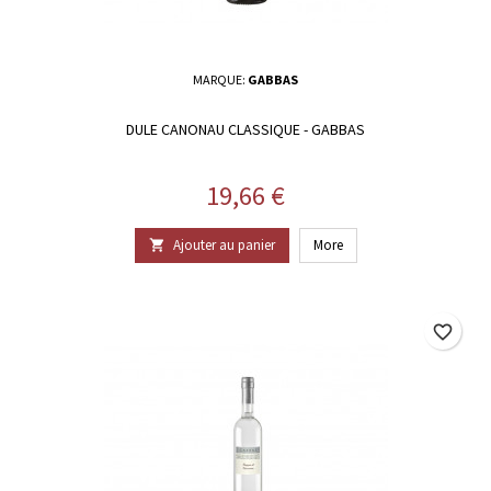
MARQUE:
GABBAS
DULE CANONAU CLASSIQUE - GABBAS
Prix
19,66 €
Ajouter au panier
More

favorite_border