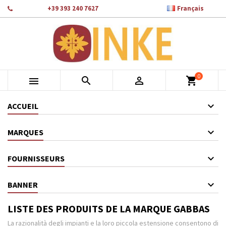

Téléphone:
+39 393 240 7627
Français
×
×
×
×
Ajouter à ma liste d'envies
((modalTitle))
Créer une liste d'envies
Connexion
add_circle_outline
Crea nuova lista
((confirmMessage))
Vous devez être connecté pour ajouter des produits à votre
Nom de la liste d'envies
liste d'envies.
0
((cancelText))
((modalDeleteText))



shopping_cart
Annuler
Connexion
Annuler
Créer une liste d'envies
ACCUEIL
MARQUES
FOURNISSEURS
BANNER
LISTE DES PRODUITS DE LA MARQUE GABBAS
La razionalità degli impianti e la loro piccola estensione consentono di