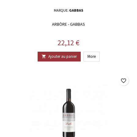
MARQUE:
GABBAS
ARBÒRE - GABBAS
Prix
22,12 €
Ajouter au panier
More

favorite_border