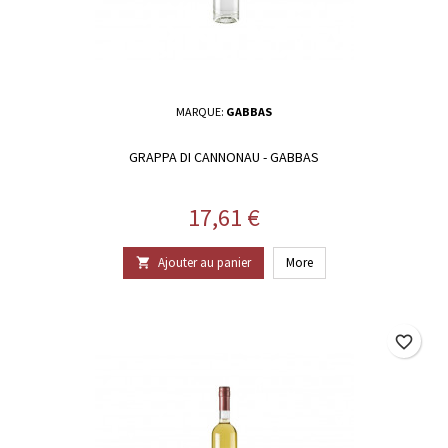
MARQUE:
GABBAS
GRAPPA DI CANNONAU - GABBAS
Prix
17,61 €
Ajouter au panier
More

favorite_border