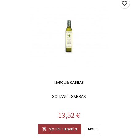
favorite_border
MARQUE:
GABBAS
SOLIANU - GABBAS
Prix
13,52 €
Ajouter au panier
More
