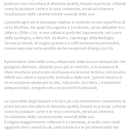
praticare una viticoltura di altissima qualità, basata su principi colturali
come le potature corte e le rese contenute, mirati ad ottenere
l’esaltazione delle caratteristiche varietali delle uve.
L’azienda agricola di Giuseppe Gabbas si estende su una superficie di
circa 30 ettari, dei quali 20 a vigneto e 5 a oliveto, ad un altitudine tra i
240m e i 350m s.l.m. in una vallata ai piedi del Supramonte, nel cuore
della Sardegna, a dieci Km. da Nuoro, capoluogo della Barbagia.
Terreni profondi, di origine granitica e sufficentemente permeabili,
conservano una certa umidità anche nei periodi di lunga siccità.
Il particolare clima della zona, influenzato dalle brezze temperate che
giungono dal mare, distante poco più di venti Km, e la vicinanza di
rilievi montuosi assicurano una buona escursione termica, con positivi
effetti sul colore e sul profilo aromatico delle uve. Questo favorisce
un ecosistema ideale per la vite, riducendo, tra l’altro, i trattamenti
antiparassitari, eseguiti solo con prodotti tradizionali.
La razionalità degli impianti e la loro piccola estensione consentono di
praticare una viticoltura di altissima qualità, basata su principi colturali
come le potature corte e le rese contenute, mirati ad ottenere
l’esaltazione delle caratteristiche varietali delle uve.
Il vitigno maggiormente coltivato è il Cannonau, al quale sono state
aggiunte altre varietà locali, selezionate tra le più interessanti del