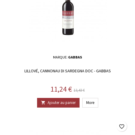
MARQUE:
GABBAS
LILLOVÉ, CANNONAU DI SARDEGNA DOC - GABBAS
Prix
Prix de base
11,24 €
13,43 €
Ajouter au panier
More

favorite_border