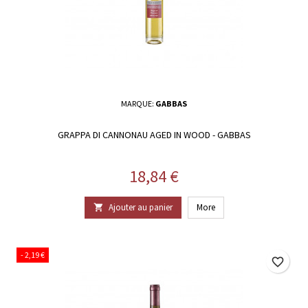
MARQUE:
GABBAS
GRAPPA DI CANNONAU AGED IN WOOD - GABBAS
Prix
18,84 €
Ajouter au panier
More

- 2,19 €
favorite_border