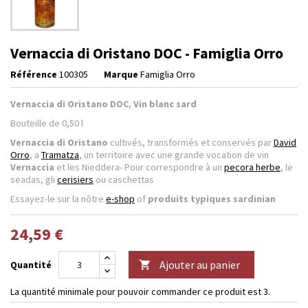
Vernaccia di Oristano DOC - Famiglia Orro
Référence
100305
Marque
Famiglia Orro
Vernaccia di Oristano DOC
,
Vin blanc sard
Bouteille de 0,50 l
Vernaccia di Oristano
cultivés, transformés et conservés par
David
Orro
, a
Tramatza
, un territoire avec une grande vocation de vin
Vernaccia
et les Nieddera- Pour correspondre à un
pecora herbe
, le
seadas, gli
cerisiers
ou caschettas
Essayez-le sur la nôtre
e-shop
of
produits typiques sardinian
24,59 €
Ajouter au panier
Quantité

La quantité minimale pour pouvoir commander ce produit est 3.