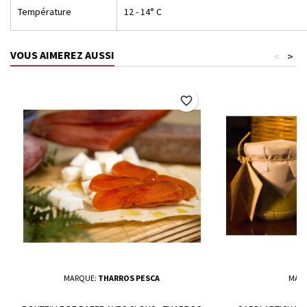
Température
12 - 14° C
VOUS AIMEREZ AUSSI
<
>
favorite_border
MARQUE:
THARROS PESCA
MAR