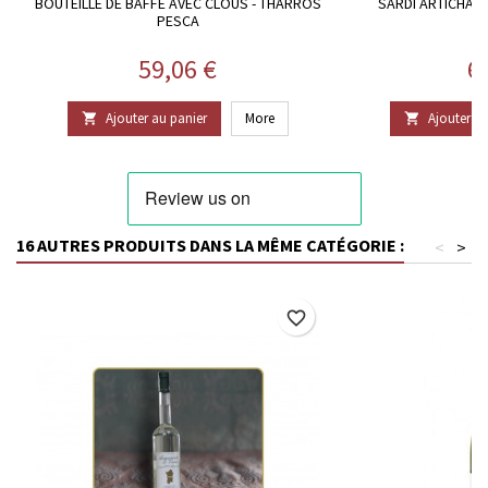
BOUTEILLE DE BAFFE AVEC CLOUS - THARROS
SARDI ARTICHAUTS
PESCA
Prix
Pr
59,06 €
6
Ajouter au panier
More
Ajouter au


16 AUTRES PRODUITS DANS LA MÊME CATÉGORIE :
<
>
favorite_border