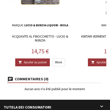
MARQUE:
LUCIO & NUNZIA LIQUORI - RIOLA
MARQ
ACQUAVITE AL FINOCCHIETTO - LUCIO &
KINTARI VERMENTIN
NUNZIA
Prix
Pr
14,75 €
13
Ajouter au panier
More
Ajouter au


COMMENTAIRES (0)
Aucun avis n'a été publié pour le moment.

TUTELA DEI CONSUMATORI