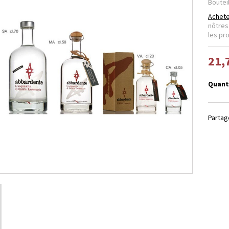
Bouteil
Achete
nôtre
les pr
21,
Quant
Partag