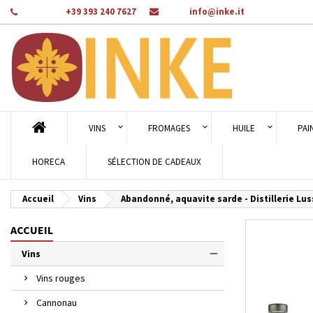
Téléphone:
+39 393 240 7627
Email:
info@inke.it
Aj
Cr
C
add_circle_outline
Vou
Nom
VINS
FROMAGES
HUILE
PAI
HORECA
SÉLECTION DE CADEAUX
Accueil
Vins
Abandonné, aquavite sarde - Distillerie Lu
ACCUEIL
Vins
Vins rouges
Cannonau