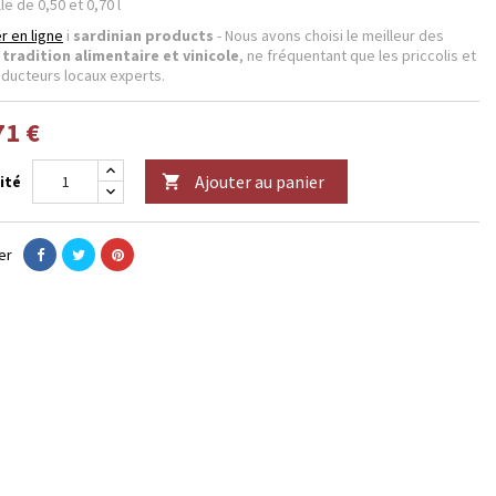
le de 0,50 et 0,70 l
r en ligne
i
sardinian products
- Nous avons choisi le meilleur des
s
tradition alimentaire et vinicole
, ne fréquentant que les priccolis et
oducteurs locaux experts.
71 €
Ajouter au panier
ité

er