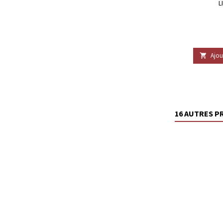
L
Ajou

16 AUTRES P