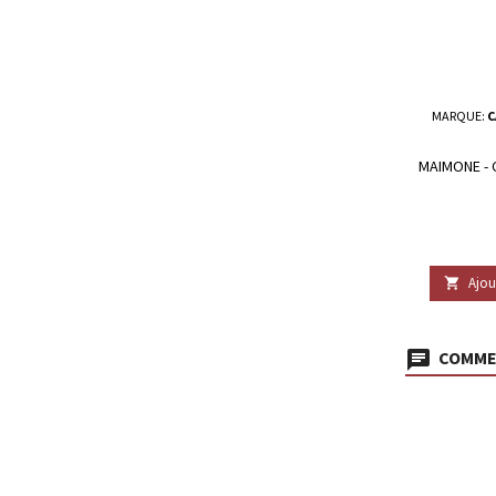
MARQUE:
C
MAIMONE - 
Ajou

COMMEN