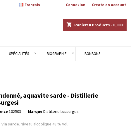

Français
Welcome,
Connexion
or
Create an account
×
×
×
shopping_cart
Panier:
0
Products - 0,00 €
n
SPÉCIALITÉS
BIOGRAPHIE
BONBONS
s
donné, aquavite sarde - Distillerie
surgesi
ence
102503
Marque
Distillerie Lussurgesi
 vin sarde
. Niveau alcoolique 48 % Vol.