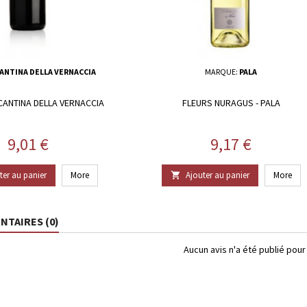
ANTINA DELLA VERNACCIA
MARQUE:
PALA
CANTINA DELLA VERNACCIA
FLEURS NURAGUS - PALA
Prix
Prix
9,01 €
9,17 €
ter au panier
More
Ajouter au panier
More

TAIRES (0)
Aucun avis n'a été publié pou