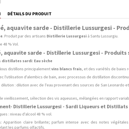
N
DÉTAILS DU PRODUIT
, aquavite sarde - Distillerie Lussurgesi - Pro
de
. Produit par des artisans
Distillerie Lussurgesi
à Santu Lussurgiu.
e 48 % Vol.
 aquavite sarde - Distillerie Lussurgesi - Produits
s
distillates sardi
:
Eau sèche
 Nous distillons principalement
vins blancs frais
, et des variétés de baies r
vec l'utilisation d'alembics de bain, avec processus de distillation discontin
a dilution : dilution avec de l'eau provenant des sources de San Leonardo 
le vieillissement, sélection des vis aqueuses, mélangées en rapport variab
t- Distillerie Lussurgesi - Sardi Liqueurs et Distillats
es : niveau d'alcool 48 % vol.
s: Apparition claire brillante; parfum intense avec des notes végétal
lant les parfums olfactifs.