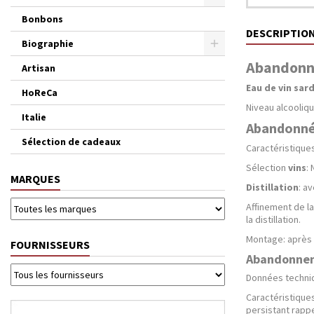
Bonbons
DESCRIPTIO
Biographie
Abandonné
Artisan
Eau de vin sar
HoReCa
Niveau alcooliqu
Italie
Abandonné,
Sélection de cadeaux
Caractéristique
Sélection
vins
:
MARQUES
Distillation
: a
Affinement de l
la distillation.
Montage: après 
FOURNISSEURS
Abandonnemen
Données techniqu
Caractéristique
persistant rappe