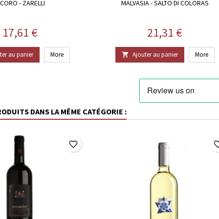
ICORO - ZARELLI
MALVASIA - SALTO DI COLORAS
Prix
Prix
17,61 €
21,31 €
ter au panier
More
Ajouter au panier
More

RODUITS DANS LA MÊME CATÉGORIE :
favorite_border
favorite_