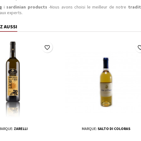
e
i
sardinian products
-Nous avons choisi le meilleur de notre
tradit
aux experts.
Z AUSSI
favorite_border
favorite_
MARQUE:
ZARELLI
MARQUE:
SALTO DI COLORAS