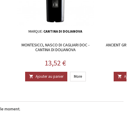
MARQUE:
CANTINA DI DOLIANOVA
MA
MONTESICCI, NASCO DI CAGLIARI DOC -
ANCIENT GREGOR
CANTINA DI DOLIANOVA
Prix
13,52 €
Ajouter au panier
More
Ajoute


r le moment.