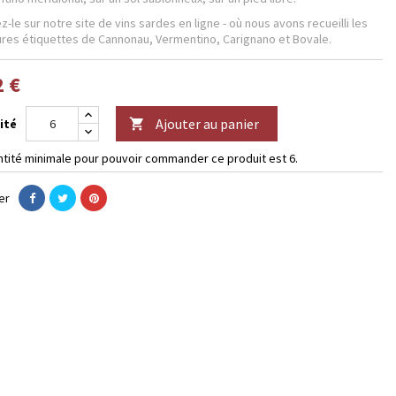
-le sur notre site de vins sardes en ligne - où nous avons recueilli les
ures étiquettes de Cannonau, Vermentino, Carignano et Bovale.
2 €
Ajouter au panier
ité

ntité minimale pour pouvoir commander ce produit est 6.
er