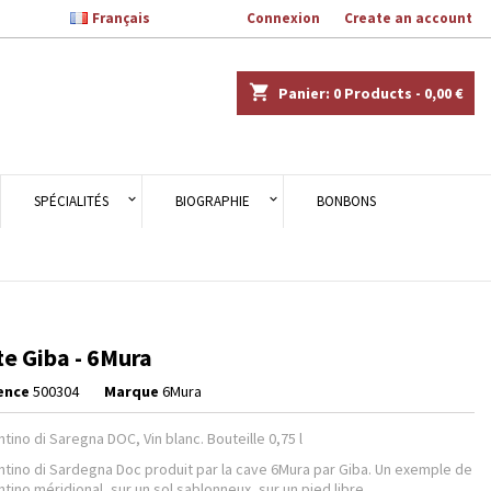

Français
Welcome,
Connexion
or
Create an account
×
×
×
shopping_cart
Panier:
0
Products - 0,00 €
n
SPÉCIALITÉS
BIOGRAPHIE
BONBONS
s
e Giba - 6Mura
ence
500304
Marque
6Mura
tino di Saregna DOC, Vin blanc. Bouteille 0,75 l
tino di Sardegna Doc produit par la cave 6Mura par Giba. Un exemple de
tino méridional, sur un sol sablonneux, sur un pied libre.