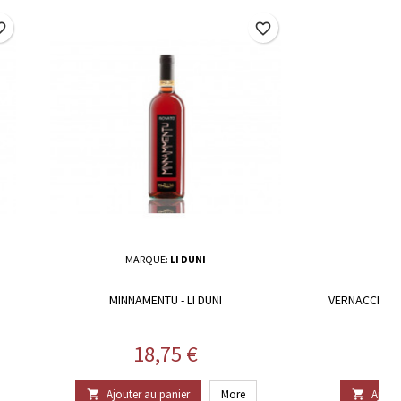
border
favorite_border
MARQUE:
LI DUNI
MA
MINNAMENTU - LI DUNI
VERNACCIA DI
Prix
18,75 €
Ajouter au panier
More
Ajoute

