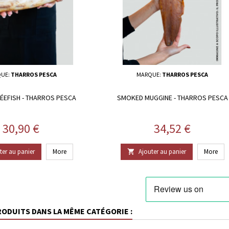
UE:
THARROS PESCA
MARQUE:
THARROS PESCA
EFISH - THARROS PESCA
SMOKED MUGGINE - THARROS PESCA
Prix
Prix
30,90 €
34,52 €
ter au panier
More
Ajouter au panier
More

RODUITS DANS LA MÊME CATÉGORIE :