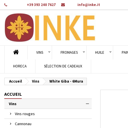
Téléphone:
+39 393 240 7627
Email:
info@inke.it
Aj
Cr
C
add_circle_outline
Vou
Nom
VINS
FROMAGES
HUILE
PAI
HORECA
SÉLECTION DE CADEAUX
Accueil
Vins
White Giba - 6Mura
ACCUEIL
Vins
Vins rouges
Cannonau