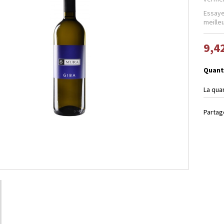
Essayez
meille
9,4
Quant
La qua
Partag