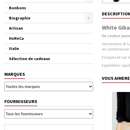
Bonbons
DESCRIPTIO
Biographie
White Giba
Artisan
De couleur jaune
HoReCa
Vermentino di S
Italie
en combinaison a
Essayez-le sur n
Sélection de cadeaux
Expédition rapi
MARQUES
VOUS AIMERE
FOURNISSEURS