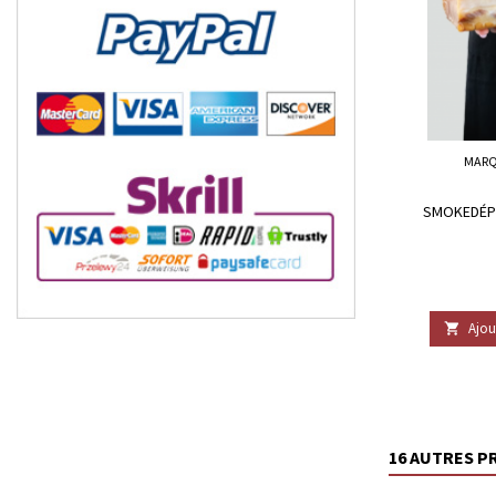
MARQ
SMOKEDÉPÉ
Ajou

16 AUTRES P