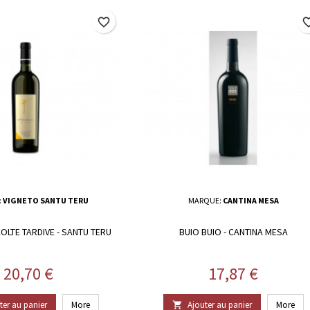
favorite_border
favorite_
:
VIGNETO SANTU TERU
MARQUE:
CANTINA MESA
OLTE TARDIVE - SANTU TERU
BUIO BUIO - CANTINA MESA
Prix
Prix
20,70 €
17,87 €
ter au panier
More
Ajouter au panier
More
