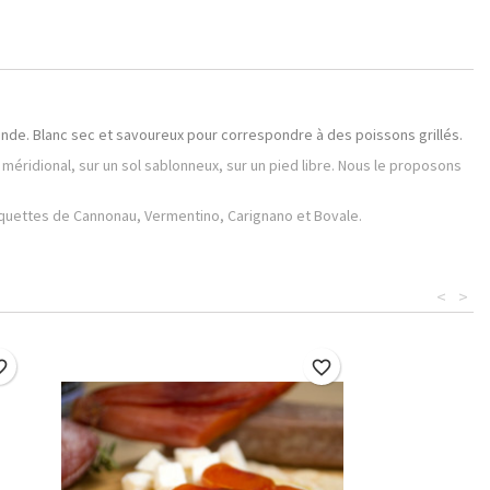
mande. Blanc sec et savoureux pour correspondre à des poissons grillés.
éridional, sur un sol sablonneux, sur un pied libre. Nous le proposons
étiquettes de Cannonau, Vermentino, Carignano et Bovale.
<
>
border
favorite_border