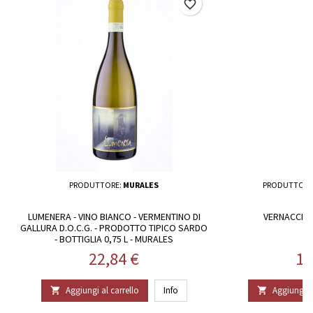
favorite_border
PRODUTTORE:
MURALES
PRODUTTORE
LUMENERA - VINO BIANCO - VERMENTINO DI
VERNACCIA V
GALLURA D.O.C.G. - PRODOTTO TIPICO SARDO
- BOTTIGLIA 0,75 L - MURALES
Prezzo
Pr
22,84 €
13
Aggiungi al carrello
Info
Aggiungi al

