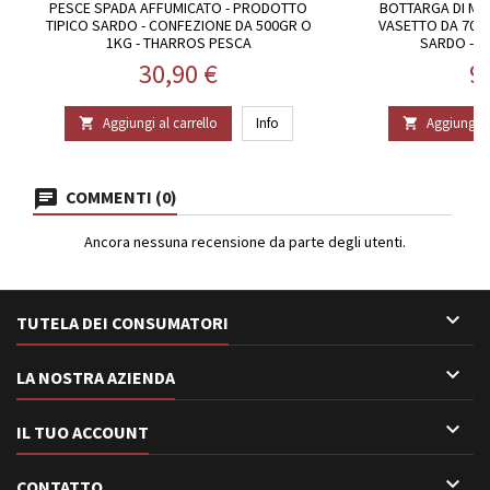
PESCE SPADA AFFUMICATO - PRODOTTO
BOTTARGA DI MU
TIPICO SARDO - CONFEZIONE DA 500GR O
VASETTO DA 70G
1KG - THARROS PESCA
SARDO - 
Prezzo
P
30,90 €
9
Aggiungi al carrello
Info
Aggiungi al


COMMENTI (0)
Ancora nessuna recensione da parte degli utenti.

TUTELA DEI CONSUMATORI

LA NOSTRA AZIENDA

IL TUO ACCOUNT

CONTATTO