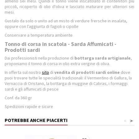
almeno sei mesi. Quindi il tonno viene inscatolato in contenitori più
piccoli, ricoperto di olio d'oliva e lasciato maturare per ulteriori sei
mesi.
Gustalo da solo o unito ad un misto di verdure frersche in insalata,
oppure con l'aggiunta di fagioli o cipolle
Conservare a temperatura ambiente
Tonno di corsa in scatola - Sarda Affumicati -
Prodotti sardi
Dai professionisti nella produzione di
bottarga sarda artigianale
,
proponiamo il tonno di corsa in olio extra vergine di oliva.
In offerta sul nostro
sito
di
vendita di prodotti sardi online
dove
puoi trovare tutte le specialità tradizionali: il Vermentino di Gallura, la
Vernaccia di Oristano, la bottarga di muggine di Cabras, i formaggi
sardi e gli affumicati di pesce
Conf. da 360 gr
Spedizioni rapide e sicure
POTREBBE ANCHE PIACERTI
<
>