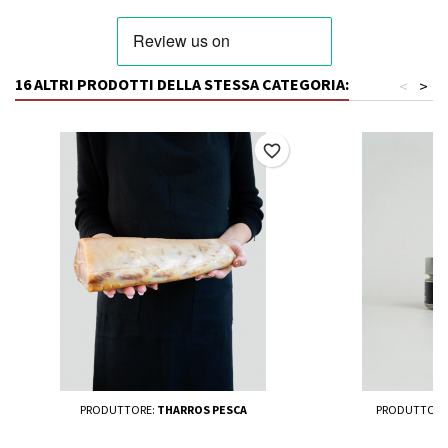
16 ALTRI PRODOTTI DELLA STESSA CATEGORIA:
<
>
favorite_border
PRODUTTORE:
THARROS PESCA
PRODUTTORE