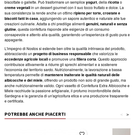
biscottate o gallette. Può trasformare un semplice
yogurt
, della
ricotta
o
creme vegetali
in un dessert gourmet con il suo tocco fruttato e dolce. La
sua consistenza la rende anche un ottimo
ripieno per torte, crostate e
biscotti fatti in casa
, aggiungendo un sapore autentico e naturale alle tue
creazioni culinarie. Adatta a chi predilige alimenti
genuini, naturali e senza
glutine
, questa confettura risponde alle esigenze di un consumo
consapevole e attento alla qualità, garantendo un'esperienza di gusto pura e
appagante.
L'impegno di Nostos si estende ben oltre la qualità intrinseca del prodotto,
abbracciando un
progetto di business responsabile
che valorizza le
eccedenze agricole locali
e promuove una
filiera corta
. Questo approccio
contribuisce attivamente a ridurre gli sprechi alimentari e a sostenere
l'economia del territorio sardo. Nutrizionalmente, la lavorazione a bassa
temperatura permette di
mantenere inalterate le qualità naturali delle
albicocche e del miele
, offrendo un prodotto non solo di grande gusto, ma
anche nutrizionalmente valido. Ogni vasetto di Confettura Extra Albicocche e
Miele racchiude la passione artigianale, il profumo inconfondibile della
Sardegna e la garanzia di un'agricoltura etica e una produzione trasparente
e certificata.
POTREBBE ANCHE PIACERTI
<
>
favorite_border