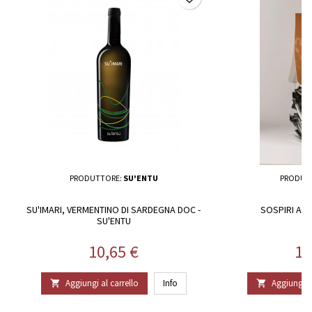
PRODUTTORE:
SU'ENTU
PRODUT
SU'IMARI, VERMENTINO DI SARDEGNA DOC -
SOSPIRI ALL
SU'ENTU
Prezzo
Pr
10,65 €
11
Aggiungi al carrello
Info
Aggiungi al

