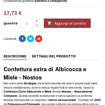
un'esperienza gustativa
autentica e consapevole
.
17,73 €
Aggiungi al carrello
Quantità

Condividi
DESCRIZIONE
DETTAGLI DEL PRODOTTO
Confettura extra di Albicocca e
Miele - Nostos
Nel cuore della
Sardegna
, tra le terre baciate dal sole e accarezzate dalla
brezza mediterranea, dove la natura regala frutti di rara bontà, nasce la
Confettura Extra Albicocche e Miele
firmata
Nostos – Naturalmente
Composte
. Questo prodotto eccezionale incarna appieno la profonda
filosofia dell'azienda: un autentico "
ritorno all'essenziale
". Fondato nel
2020
da
Francesca ed Emanuele
, due anime unite da una visione etica e da un