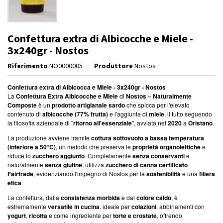
Confettura extra di Albicocche e Miele -
3x240gr - Nostos
Riferimento
NO0000005
Produttore
Nostos
Confettura extra di Albicocca e Miele - 3x240gr - Nostos
La
Confettura Extra Albicocche e Miele
di
Nostos – Naturalmente
Composte
è un
prodotto artigianale sardo
che spicca per l'elevato
contenuto di
albicocche (77% frutta)
e l'aggiunta di
miele
, il tutto seguendo
la filosofia aziendale di "
ritorno all'essenziale
", avviata nel
2020
a
Oristano
.
La produzione avviene tramite
cottura sottovuoto a bassa temperatura
(inferiore a 50°C)
, un metodo che preserva le
proprietà organolettiche
e
riduce lo
zucchero aggiunto
.
Completamente
senza conservanti
e
naturalmente
senza glutine
, utilizza
zucchero di canna certificato
Fairtrade
, evidenziando l'impegno di Nostos per la
sostenibilità
e una
filiera
etica
.
La confettura, dalla
consistenza morbida
e dal
colore caldo
, è
estremamente
versatile in cucina
, ideale per
colazioni
, abbinamenti con
yogurt
,
ricotta
e come ingrediente per
torte e crostate
, offrendo