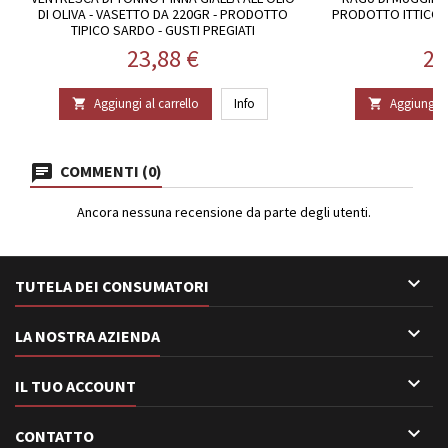
DI OLIVA - VASETTO DA 220GR - PRODOTTO
PRODOTTO ITTICO S
TIPICO SARDO - GUSTI PREGIATI
Prezzo
Pr
23,88 €
23
Aggiungi al carrello
Info
Aggiungi al


COMMENTI (0)
Ancora nessuna recensione da parte degli utenti.

TUTELA DEI CONSUMATORI

LA NOSTRA AZIENDA

IL TUO ACCOUNT

CONTATTO