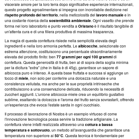
viscerale amore per la loro terra dopo significative esperienze internazionali,
questo progetto agroalimentare si impegna con incrollabile dedizione nel
rispetto profondo del territorio
, nella meticolosità del
lavoro manuale
e in
una costante ricerca della
sostenibilità ambientale
. Ogni vasetto che prende
forma nel loro laboratorio e punto vendita a
Oristano
è il risultato tangibile di
un'attenta cura e di una filiera produttiva di massima trasparenza.
La magia di questa confettura risiede nella semplicità elevata degli
ingredienti e nella loro armonia perfetta. Le
albicocche
, selezionate con
estrema attenzione, costituiscono una percentuale straordinariamente
elevata del prodotto finito: ben
77 grammi per ogni 100 grammi
di
confettura. Questa generosità di frutta, ben al di sopra della soglia minima
per la dicitura "extra" (che in Italia è di 45g), garantisce un sapore di
albicocca puro e intenso. A questa base fruttata e succosa si aggiunge un
tocco di
miele
, non solo per conferire una dolcezza naturale e una
consistenza vellutata, ma anche per le sue proprietà intrinseche che
contribuiscono a una conservazione delicata, riducendo la necessità di
zuccheri aggiunti. L'unione albicocca-miele crea un equilibrio gustativo
sublime, esaltando la dolcezza e l'aroma del frutto senza sovrastarli, offrendo
un'esperienza che evoca l'estate sarda in ogni cucchiaio.
Il processo di lavorazione di Nostos è un esempio virtuoso di come
l'innovazione tecnologica possa servire la tradizione artigianale. La
confettura viene infatti realizzata attraverso una
cottura a bassa
temperatura e sottovuoto
, un metodo all'avanguardia che garantisce una
temperatura non superiore ai
50°C
. Questa tecnica è fondamentale per