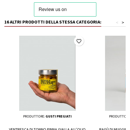
16 ALTRI PRODOTTI DELLA STESSA CATEGORIA:
<
>
favorite_border
PRODUTTORE:
GUSTI PREGIATI
PRODUTTORE
VENTRESCA DI TONNO PINNA GIALLA ALL’OLIO
RAGÙ DI MUGGINE 