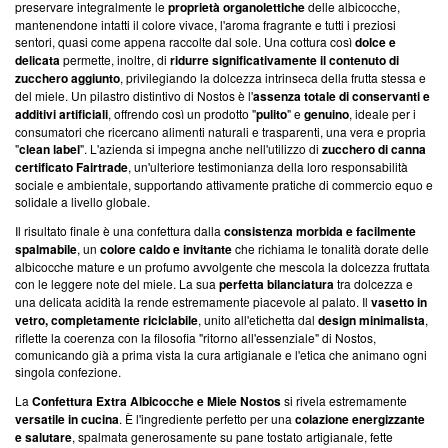
preservare integralmente le
proprietà organolettiche
delle albicocche,
mantenendone intatti il colore vivace, l'aroma fragrante e tutti i preziosi
sentori, quasi come appena raccolte dal sole. Una cottura così
dolce e
delicata
permette, inoltre, di
ridurre significativamente il contenuto di
zucchero aggiunto
, privilegiando la dolcezza intrinseca della frutta stessa e
del miele. Un pilastro distintivo di Nostos è l'
assenza totale di conservanti e
additivi artificiali
, offrendo così un prodotto "
pulito
" e
genuino
, ideale per i
consumatori che ricercano alimenti naturali e trasparenti, una vera e propria
"
clean label
". L'azienda si impegna anche nell'utilizzo di
zucchero di canna
certificato Fairtrade
, un'ulteriore testimonianza della loro responsabilità
sociale e ambientale, supportando attivamente pratiche di commercio equo e
solidale a livello globale.
Il risultato finale è una confettura dalla
consistenza morbida e facilmente
spalmabile
, un
colore caldo e invitante
che richiama le tonalità dorate delle
albicocche mature e un profumo avvolgente che mescola la dolcezza fruttata
con le leggere note del miele. La sua
perfetta bilanciatura
tra dolcezza e
una delicata acidità la rende estremamente piacevole al palato. Il
vasetto in
vetro, completamente riciclabile
, unito all'etichetta dal
design minimalista
,
riflette la coerenza con la filosofia "ritorno all'essenziale" di Nostos,
comunicando già a prima vista la cura artigianale e l'etica che animano ogni
singola confezione.
La
Confettura Extra Albicocche e Miele Nostos
si rivela estremamente
versatile in cucina
. È l'ingrediente perfetto per una
colazione energizzante
e salutare
, spalmata generosamente su pane tostato artigianale, fette