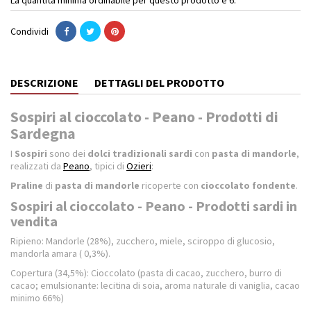
Condividi
DESCRIZIONE
DETTAGLI DEL PRODOTTO
Sospiri al cioccolato - Peano - Prodotti di
Sardegna
I
Sospiri
sono dei
dolci tradizionali sardi
con
pasta di mandorle
,
realizzati da
Peano
, tipici di
Ozieri
:
Praline
di
pasta di mandorle
ricoperte con
cioccolato fondente
.
Sospiri al cioccolato - Peano - Prodotti sardi in
vendita
Ripieno: Mandorle (28%), zucchero, miele, sciroppo di glucosio,
mandorla amara ( 0,3%).
Copertura (34,5%): Cioccolato (pasta di cacao, zucchero, burro di
cacao; emulsionante: lecitina di soia, aroma naturale di vaniglia, cacao
minimo 66%)