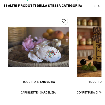
16 ALTRI PRODOTTI DELLA STESSA CATEGORIA:
<
>
favorite_border
PRODUTTORE:
SARDELIZIA
PRODUTTORE
CAPIGLIETTE - SARDELIZIA
CONFETTURA DI MOR