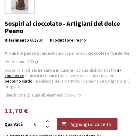
Sospiri al cioccolato - Artigiani del dolce
Peano
Riferimento
601703
Produttore
Peano
Praline
di
pasta di mandorle
ricoperte con
cioccolato fondente
.
Confezione: 200 gr
Scopri la
tradizione sarda in cucina
- con un click sul nostro
e-
commerce
di
prodotti sardi
puoi avere a casa tua i migliori
pecorino sardo
, le salsicce della Marmilla, i Cannonau e Carignano più
pregiati
Chiedi consigli sugli abbinamenti cibo-vino
11,70 €
Aggiungi al carrello
Quantità

La quantità minima ordinabile per questo prodotto è 6.