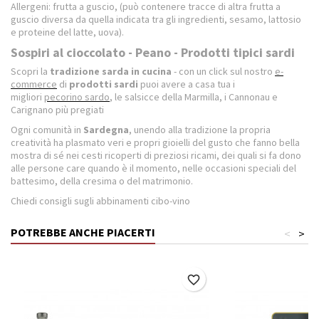
Allergeni: frutta a guscio, (può contenere tracce di altra frutta a
guscio diversa da quella indicata tra gli ingredienti, sesamo, lattosio
e proteine del latte, uova).
Sospiri al cioccolato - Peano - Prodotti tipici sardi
Scopri la
tradizione sarda in cucina
- con un click sul nostro
e-
commerce
di
prodotti sardi
puoi avere a casa tua i
migliori
pecorino sardo
, le salsicce della Marmilla, i Cannonau e
Carignano più pregiati
Ogni comunità in
Sardegna
, unendo alla tradizione la propria
creatività ha plasmato veri e propri gioielli del gusto che fanno bella
mostra di sé nei cesti ricoperti di preziosi ricami, dei quali si fa dono
alle persone care quando è il momento, nelle occasioni speciali del
battesimo, della cresima o del matrimonio.
Chiedi consigli sugli abbinamenti cibo-vino
POTREBBE ANCHE PIACERTI
<
>
favorite_border