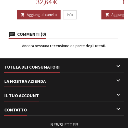
Prezzo
P
32,64 €
8
Aggiungi al carrello
Info
Aggiungi al


COMMENTI (0)
Ancora nessuna recensione da parte degli utenti.

TUTELA DEI CONSUMATORI

LA NOSTRA AZIENDA

IL TUO ACCOUNT

CONTATTO
NEWSLETTER