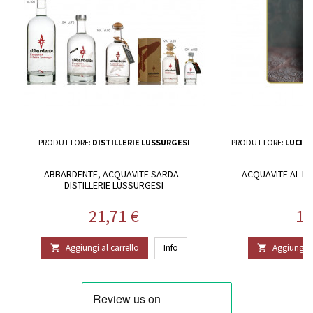
PRODUTTORE:
DISTILLERIE LUSSURGESI
PRODUTTORE:
LUCIO 
ABBARDENTE, ACQUAVITE SARDA -
ACQUAVITE AL MI
DISTILLERIE LUSSURGESI
L
Prezzo
Pr
21,71 €
14
Aggiungi al carrello
Info
Aggiungi al

