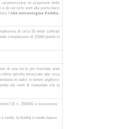
 caratterizzare le proprietà della
i e di carciofo uniti alla particolare
ono l’
olio extravergine Peddio
,
lessiva di circa 50 ettari coltivati
totale complessivo di 15000 piante in
uore di una tra le più rinomate aree
colline talvolta terrazzate alte circa
tendono le radici in terreni argilloso-
lambiti dai venti di maestrale che la
lamento CE n. 2568/91 e successive
e il verde; la fluidità è medio bassa