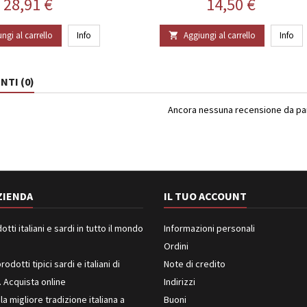
Prezzo
Prezzo
28,91 €
14,50 €
ngi al carrello
Info
Aggiungi al carrello
Info

TI (0)
Ancora nessuna recensione da part
ZIENDA
IL TUO ACCOUNT
ti italiani e sardi in tutto il mondo
Informazioni personali
Ordini
rodotti tipici sardi e italiani di
Note di credito
. Acquista online
Indirizzi
 la migliore tradizione italiana a
Buoni