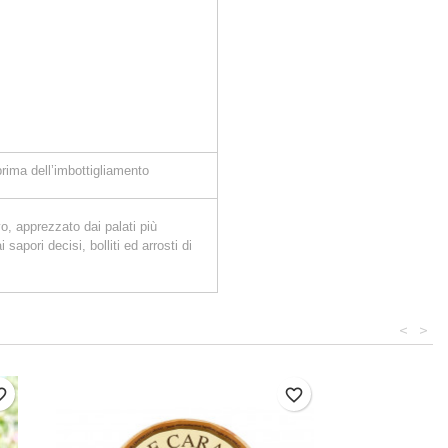
prima dell’imbottigliamento
o, apprezzato dai palati più
sapori decisi, bolliti ed arrosti di
<
>
border
favorite_border