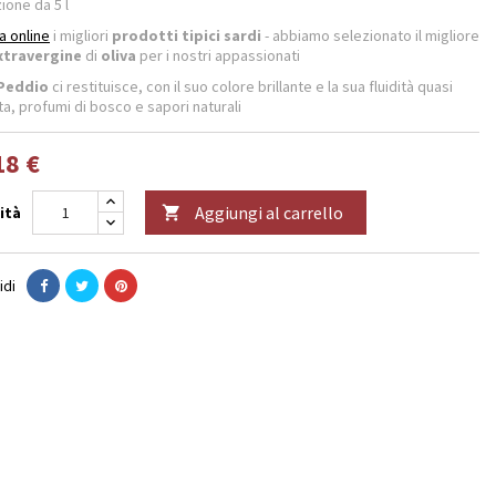
ione da 5 l
 online
i migliori
prodotti tipici sardi
- abbiamo selezionato il migliore
extravergine
di
oliva
per i nostri appassionati
 Peddio
ci restituisce, con il suo colore brillante e la sua fluidità quasi
ta, profumi di bosco e sapori naturali
18 €
Aggiungi al carrello
ità

idi