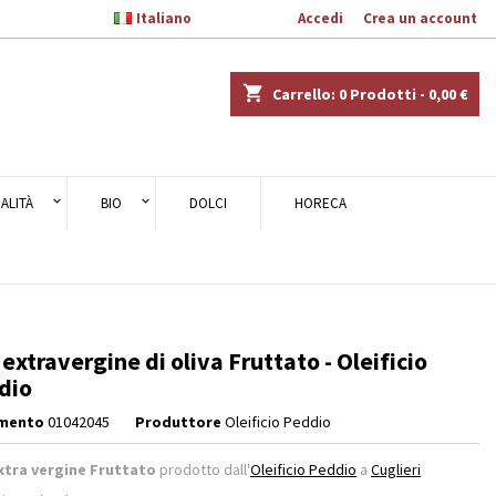

Italiano
Benvenuto,
Accedi
o
Crea un account
×
×
×
shopping_cart
Carrello:
0
Prodotti - 0,00 €
ALITÀ
BIO
DOLCI
HORECA
i
i
 extravergine di oliva Fruttato - Oleificio
dio
imento
01042045
Produttore
Oleificio Peddio
xtra vergine Fruttato
prodotto dall'
Oleificio Peddio
a
Cuglieri