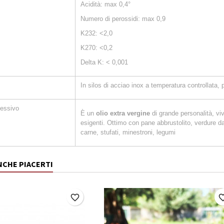
Acidità: max 0,4°
Numero di perossidi: max 0,9
K232: <2,0
K270: <0,2
Delta K: < 0,001
In silos di acciao inox a temperatura controllata, 
lessivo
È un
olio extra vergine
di grande personalità, viv
esigenti. Ottimo con pane abbrustolito, verdure dai 
carne, stufati, minestroni, legumi
NCHE PIACERTI
favorite_border
favorite_