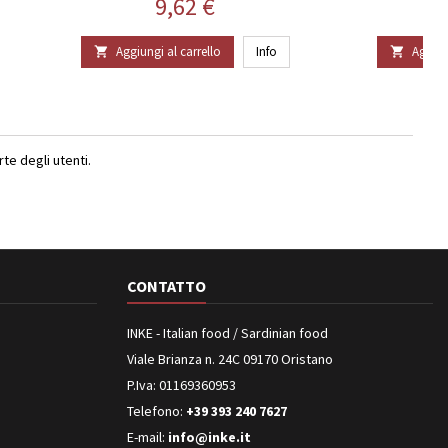
Prezzo
9,62 €
Aggiungi al carrello
Info
Aggiun


e degli utenti.
CONTATTO
INKE - Italian food / Sardinian food
Viale Brianza n. 24C 09170 Oristano
P.Iva: 01169360953
Telefono:
+39 393 240 7627
E-mail:
info@inke.it