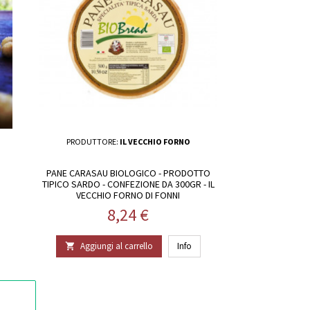
PRODUTTORE:
IL VECCHIO FORNO
PANE CARASAU BIOLOGICO - PRODOTTO
TIPICO SARDO - CONFEZIONE DA 300GR - IL
VECCHIO FORNO DI FONNI
Prezzo
8,24 €
Aggiungi al carrello
Info
