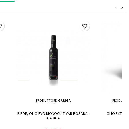
<
>
border
favorite_border
PRODUTTORE:
GARIGA
PRODUTTO
BIRDE, OLIO EVO MONOCULTIVAR BOSANA -
OLIO EXTRA V
GARIGA
OLE