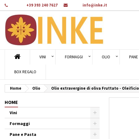
Telefono:
+39 393 240 7627
E-mail:
info@inke.it
Ag
Cr
A
add_circle_outline
Dev
Nom
des
VINI
FORMAGGI
OLIO
PANE 
BOX REGALO
Home
Olio
Olio extravergine di oliva Fruttato - Oleifici
HOME
Vini
Formaggi
Pane e Pasta