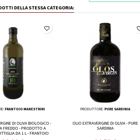
ODOTTI DELLA STESSA CATEGORIA:
favorite_border
favorite_
RE:
FRANTOIO MANESTRINI
PRODUTTORE:
PURE SARDINIA
RGINE DI OLIVA BIOLOGICO -
OLIO EXTRAVERGINE DI OLIVA - PURE
A FREDDO - PRODOTTO A
SARDINIA
OTTIGLIA DA 1 L - FRANTOIO
MANESTRINI