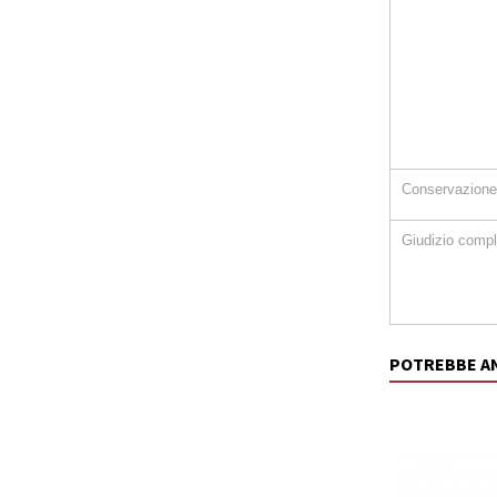
Conservazione
Giudizio comp
POTREBBE A