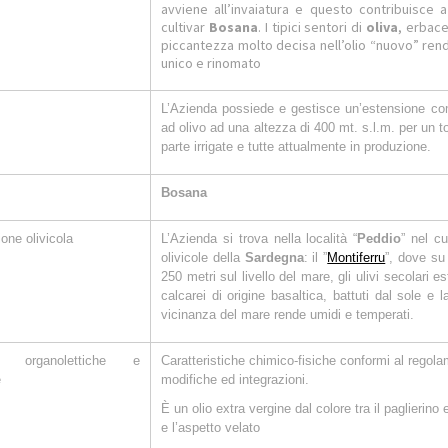
avviene all’invaiatura e questo contribuisce a
cultivar
Bosana
. I tipici sentori di
oliva
, erbace
piccantezza molto decisa nell’olio “nuovo” rend
unico e rinomato
L’Azienda possiede e gestisce un’estensione comp
ad olivo ad una altezza di 400 mt. s.l.m. per un 
parte irrigate e tutte attualmente in produzione.
Bosana
one olivicola
L’Azienda si trova nella località “
Peddio
” nel c
olivicole della
Sardegna
: il ”
Montiferru
”, dove su 
250 metri sul livello del mare, gli ulivi secolari es
calcarei di origine basaltica, battuti dal sole e 
vicinanza del mare rende umidi e temperati.
che organolettiche e
Caratteristiche chimico-fisiche conformi al rego
e
modifiche ed integrazioni.
È un olio extra vergine dal colore tra il paglierino 
e l’aspetto velato