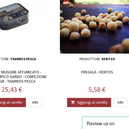
TORE:
THARROS PESCA
PRODUTTORE:
KENTOS
I MUGGINE AFFUMICATO -
FREGULA - KENTOS
PICO SARDO - CONFEZIONE
GR - THARROS PESCA
Prezzo
Prezzo
25,43 €
5,58 €
ngi al carrello
Info
Aggiungi al carrello
Info
