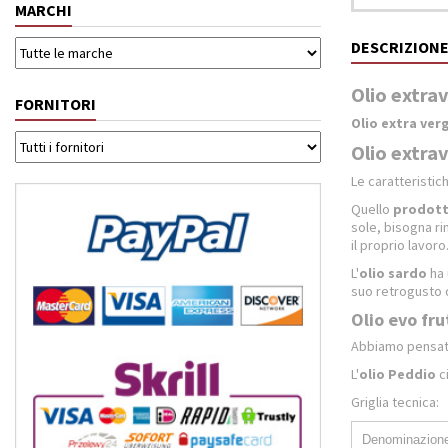
MARCHI
DESCRIZION
Olio extrav
FORNITORI
Olio extra ver
Olio extrav
Le caratteristic
Quello
prodot
sole, bisogna rin
il proprio lavoro
L'
olio sardo
ha 
suo retrogusto d
Olio evo fru
Abbiamo pensato
L'
olio Peddio
ci
Griglia tecnica:
Denominazione 