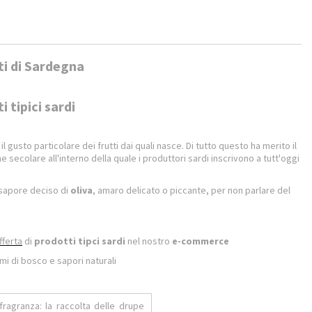
ti di Sardegna
 tipici sardi
 gusto particolare dei frutti dai quali nasce. Di tutto questo ha merito il
e secolare all'interno della quale i produttori sardi inscrivono a tutt'oggi
 sapore deciso di
oliva
, amaro delicato o piccante, per non parlare del
fferta
di
prodotti tipci sardi
nel nostro
e-commerce
umi di bosco e sapori naturali
ragranza: la raccolta delle drupe