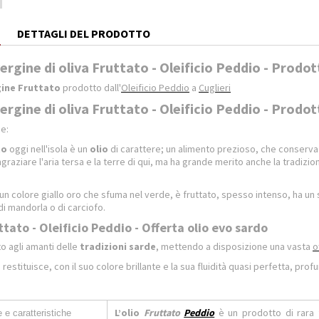
E
DETTAGLI DEL PRODOTTO
ergine di oliva Fruttato - Oleificio Peddio - Prodot
gine Fruttato
prodotto dall'
Oleificio Peddio
a
Cuglieri
ergine di oliva Fruttato - Oleificio Peddio - Prodotti
he:
to
oggi nell'isola è un
olio
di carattere; un alimento prezioso, che conserva il
graziare l'aria tersa e la terre di qui, ma ha grande merito anche la tradizion
.
un colore giallo oro che sfuma nel verde, è fruttato, spesso intenso, ha un
i mandorla o di carciofo.
ttato - Oleificio Peddio - Offerta olio evo sardo
 agli amanti delle
tradizioni sarde
, mettendo a disposizione una vasta
o
 restituisce, con il suo colore brillante e la sua fluidità quasi perfetta, prof
L’olio
Fruttato
Peddio
è un prodotto di rara f
e caratteristiche