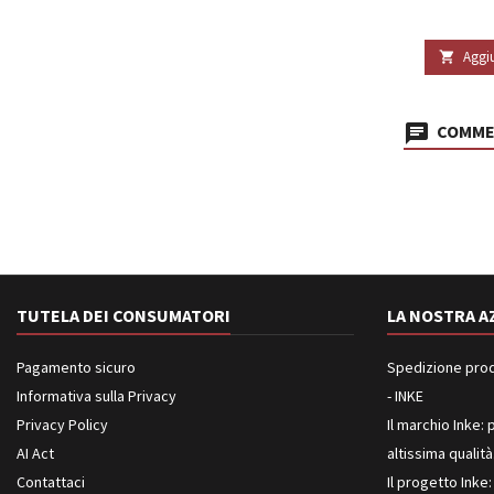
Aggiu

COMMEN
TUTELA DEI CONSUMATORI
LA NOSTRA A
Pagamento sicuro
Spedizione prodot
Informativa sulla Privacy
- INKE
Privacy Policy
Il marchio Inke: p
AI Act
altissima qualità
Contattaci
Il progetto Inke: