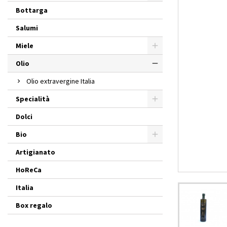
Bottarga
Salumi
Miele
Olio
Olio extravergine Italia
Specialità
Dolci
Bio
Artigianato
HoReCa
Italia
Box regalo