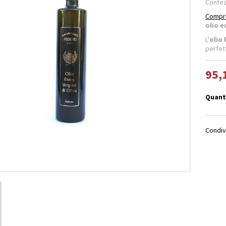
Confez
Compra
olio 
L'
olio
perfet
95,
Quant
Condiv