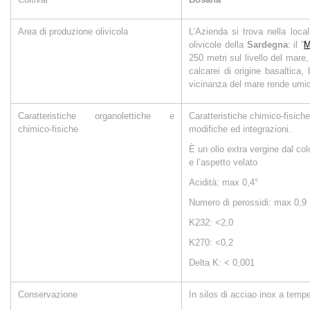
Area di produzione olivicola
L’Azienda si trova nella local
olivicole della
Sardegna
: il ”
M
250 metri sul livello del mare, 
calcarei di origine basaltica,
vicinanza del mare rende umid
Caratteristiche organolettiche e
Caratteristiche chimico-fisic
chimico-fisiche
modifiche ed integrazioni.
È un olio extra vergine dal colo
e l’aspetto velato
Acidità: max 0,4°
Numero di perossidi: max 0,9
K232: <2,0
K270: <0,2
Delta K: < 0,001
Conservazione
In silos di acciao inox a tempe