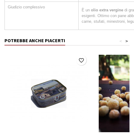
Giudizio complessivo
È un
olio extra vergine
di gra
esigenti. Ottimo con pane abbrus
carne, stufati, minestroni, leg
POTREBBE ANCHE PIACERTI
<
>
favorite_border