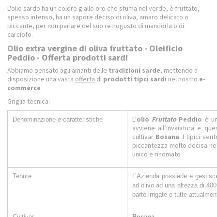
L'olio sardo ha un colore giallo oro che sfuma nel verde, è fruttato,
spesso intenso, ha un sapore deciso di oliva, amaro delicato o
piccante, per non parlare del suo retrogusto di mandorla o di
carciofo.
Olio extra vergine di oliva fruttato - Oleificio
Peddio - Offerta prodotti sardi
Abbiamo pensato agli amanti delle
tradizioni sarde
, mettendo a
disposizione una vasta
offerta
di
prodotti tipci sardi
nel nostro
e-
commerce
Griglia tecnica:
L’
olio
Fruttato
Peddio
è un
Denominazione e caratteristiche
avviene all’invaiatura e que
cultivar
Bosana
. I tipici sen
piccantezza molto decisa nel
unico e rinomato
Tenute
L’Azienda possiede e gestisce
ad olivo ad una altezza di 400
parte irrigate e tutte attualme
Cultivar
Bosana