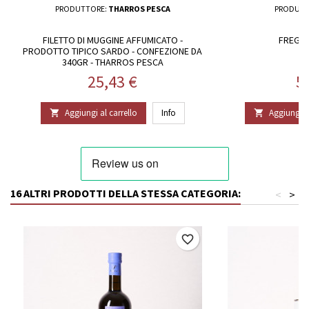
PRODUTTORE:
THARROS PESCA
PRODUTT
FILETTO DI MUGGINE AFFUMICATO -
FREGUL
PRODOTTO TIPICO SARDO - CONFEZIONE DA
340GR - THARROS PESCA
Prezzo
P
25,43 €
5
Aggiungi al carrello
Info
Aggiungi al


16 ALTRI PRODOTTI DELLA STESSA CATEGORIA:
<
>
favorite_border