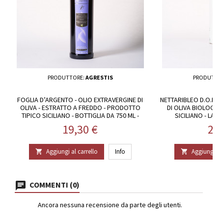
PRODUTTORE:
AGRESTIS
PRODUTT
FOGLIA D’ARGENTO - OLIO EXTRAVERGINE DI
NETTARIBLEO D.O.P. 
OLIVA - ESTRATTO A FREDDO - PRODOTTO
DI OLIVA BIOLOGI
TIPICO SICILIANO - BOTTIGLIA DA 750 ML -
SICILIANO - LAT
AGRESTIS
Prezzo
Pr
19,30 €
27
Aggiungi al carrello
Info
Aggiungi al


COMMENTI (0)
Ancora nessuna recensione da parte degli utenti.