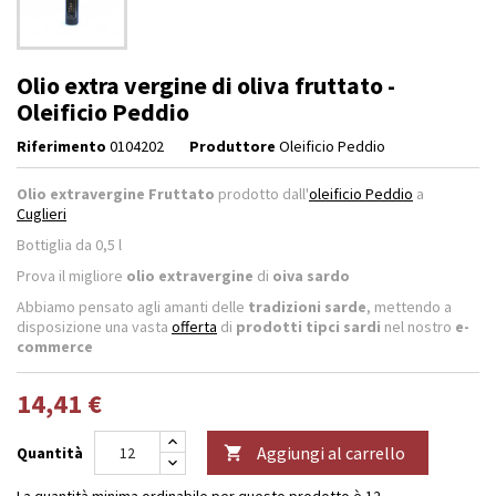
Olio extra vergine di oliva fruttato -
Oleificio Peddio
Riferimento
0104202
Produttore
Oleificio Peddio
Olio extravergine Fruttato
prodotto dall'
oleificio Peddio
a
Cuglieri
Bottiglia da 0,5 l
Prova il migliore
olio extravergine
di
oiva sardo
Abbiamo pensato agli amanti delle
tradizioni sarde
, mettendo a
disposizione una vasta
offerta
di
prodotti tipci sardi
nel nostro
e-
commerce
14,41 €
Aggiungi al carrello
Quantità

La quantità minima ordinabile per questo prodotto è 12.