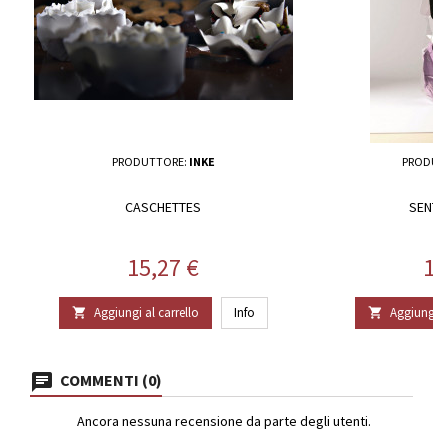
PRODUTTORE:
INKE
PRODUT
CASCHETTES
SENTI
Prezzo
Pr
15,27 €
11
Aggiungi al carrello
Info
Aggiungi al


COMMENTI (0)
Ancora nessuna recensione da parte degli utenti.