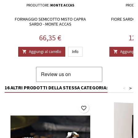
PRODUTTORE:
MONTE ACCAS
PRODU
FORMAGGIO SEMICOTTO MISTO CAPRA
FIORE SARDO 
SARDO - MONTE ACCAS
Prezzo
Pr
66,35 €
12
Aggiungi al carrello
Info
Aggiungi al


16 ALTRI PRODOTTI DELLA STESSA CATEGORIA:
<
>
favorite_border