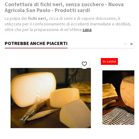
Confettura di fichi neri, senza zucchero - Nuova
Agricola San Paolo - Prodotti sardi
La polpa dei
fichi neri,
, ricca di semi e di sapore dolcissimo, è
utilizzata per il confezionamento di eccellenti marmellate e distillati,
oltre che per la preparazione di un'ottima
sapa
.
POTREBBE ANCHE PIACERTI
<
>
In saldo!
favorite_border