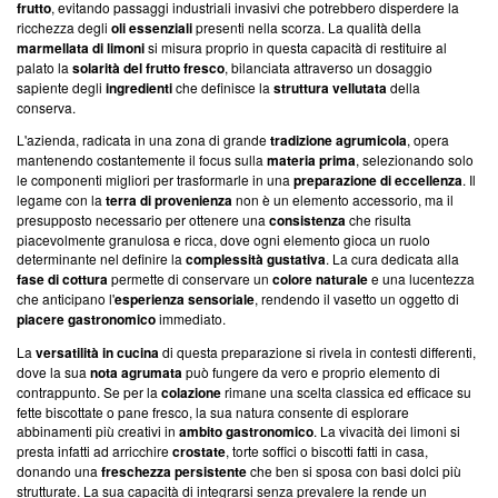
frutto
, evitando passaggi industriali invasivi che potrebbero disperdere la
ricchezza degli
oli essenziali
presenti nella scorza. La qualità della
marmellata di limoni
si misura proprio in questa capacità di restituire al
palato la
solarità del frutto fresco
, bilanciata attraverso un dosaggio
sapiente degli
ingredienti
che definisce la
struttura vellutata
della
conserva.
L'azienda, radicata in una zona di grande
tradizione agrumicola
, opera
mantenendo costantemente il focus sulla
materia prima
, selezionando solo
le componenti migliori per trasformarle in una
preparazione di eccellenza
. Il
legame con la
terra di provenienza
non è un elemento accessorio, ma il
presupposto necessario per ottenere una
consistenza
che risulta
piacevolmente granulosa e ricca, dove ogni elemento gioca un ruolo
determinante nel definire la
complessità gustativa
. La cura dedicata alla
fase di cottura
permette di conservare un
colore naturale
e una lucentezza
che anticipano l'
esperienza sensoriale
, rendendo il vasetto un oggetto di
piacere gastronomico
immediato.
La
versatilità in cucina
di questa preparazione si rivela in contesti differenti,
dove la sua
nota agrumata
può fungere da vero e proprio elemento di
contrappunto. Se per la
colazione
rimane una scelta classica ed efficace su
fette biscottate o pane fresco, la sua natura consente di esplorare
abbinamenti più creativi in
ambito gastronomico
. La vivacità dei limoni si
presta infatti ad arricchire
crostate
, torte soffici o biscotti fatti in casa,
donando una
freschezza persistente
che ben si sposa con basi dolci più
strutturate. La sua capacità di integrarsi senza prevalere la rende un