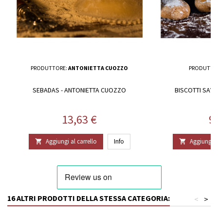
PRODUTTORE:
ANTONIETTA CUOZZO
PRODUTTO
SEBADAS - ANTONIETTA CUOZZO
BISCOTTI SAVO
Prezzo
P
13,63 €
9
Aggiungi al carrello
Info
Aggiungi al


16 ALTRI PRODOTTI DELLA STESSA CATEGORIA:
<
>