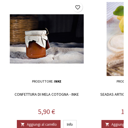
favorite_border
PRODUTTORE:
INKE
PRODU
CONFETTURA DI MELA COTOGNA - INKE
SEADAS ARTIGIAN
Prezzo
Pr
5,90 €
10
Aggiungi al carrello
Info
Aggiungi al

