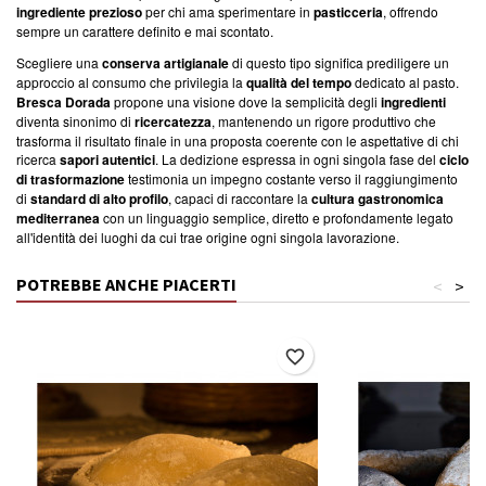
ingrediente prezioso
per chi ama sperimentare in
pasticceria
, offrendo
sempre un carattere definito e mai scontato.
Scegliere una
conserva artigianale
di questo tipo significa prediligere un
approccio al consumo che privilegia la
qualità del tempo
dedicato al pasto.
Bresca Dorada
propone una visione dove la semplicità degli
ingredienti
diventa sinonimo di
ricercatezza
, mantenendo un rigore produttivo che
trasforma il risultato finale in una proposta coerente con le aspettative di chi
ricerca
sapori autentici
. La dedizione espressa in ogni singola fase del
ciclo
di trasformazione
testimonia un impegno costante verso il raggiungimento
di
standard di alto profilo
, capaci di raccontare la
cultura gastronomica
mediterranea
con un linguaggio semplice, diretto e profondamente legato
all'identità dei luoghi da cui trae origine ogni singola lavorazione.
POTREBBE ANCHE PIACERTI
<
>
favorite_border