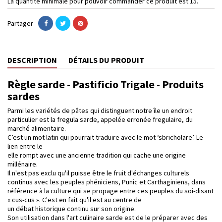
La quantité minimale pour pouvoir commander ce produit est 15.
Partager
DESCRIPTION
DÉTAILS DU PRODUIT
Règle sarde - Pastificio Trigale - Produits
sardes
Parmi les variétés de pâtes qui distinguent notre île un endroit
particulier est la fregula sarde, appelée erronée fregulaire, du
marché alimentaire.
C’est un mot latin qui pourrait traduire avec le mot ‘sbricholare’. Le
lien entre le
elle rompt avec une ancienne tradition qui cache une origine
millénaire.
Il n'est pas exclu qu'il puisse être le fruit d'échanges culturels
continus avec les peuples phéniciens, Punic et Carthaginiens, dans
référence à la culture qui se propage entre ces peuples du soi-disant
« cus-cus ». C'est en fait qu'il est au centre de
un débat historique continu sur son origine.
Son utilisation dans l'art culinaire sarde est de le préparer avec des