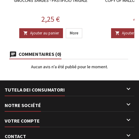
GNOCCHIS SARDES - PASTIFICIO TRIGALE
COPY OF MALLORE
S
Prix
Pr
2,25 €
4
Ajouter au panier
More
Ajouter au


COMMENTAIRES (0)
Aucun avis n'a été publié pour le moment.

TUTELA DEI CONSUMATORI

NOTRE SOCIÉTÉ

VOTRE COMPTE

CONTACT