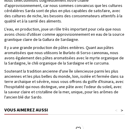
Nous sélectionnons soigneusement notre chaîne
d'approvisionnement, car nous sommes convaincus que les cultures
céréalières Sarda sont de plus en plus capables de satisfaire, avec
des cultures de niche, les besoins des consommateurs attentifs à la
qualité et à la santé des aliments.
L'eau, en production, joue un rôle très important pour cela que nous
avons choisi d'utiliser comme approvisionnement en eau de la source
granitique claire de la Gallura de Sardaigne.
Il y a une grande production de pâtes entières. Quant aux pâtes
aromatisées que nous utilisons le Burlato di Sorso cannonau, nous
avons également des pâtes aromatisées avec le myrte organique de
la Sardaigne, le chili organique de la Sardaigne et le curcuma.
Soutenant la tradition ancienne d'une île silencieuse parmi les plus
anciennes et les plus belles du monde, loin, isolée et fermée dans sa
terre archaïque et sévère, nous vous offrons du golfe d'Asinara, avec
l'hospitalité qui nous distingue, une pâte avec l'odeur du soleil, avec
la saveur claire et cristalline de la mer, unique, pour les arômes de
l'ancien blé dur Sardo.
VOUS AIMEREZ AUSSI
<
>
favorite_border