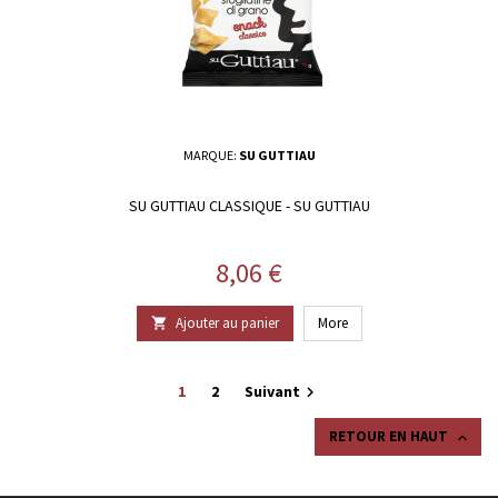
MARQUE:
SU GUTTIAU
SU GUTTIAU CLASSIQUE - SU GUTTIAU
Prix
8,06 €
Ajouter au panier
More

1
2
Suivant

RETOUR EN HAUT
