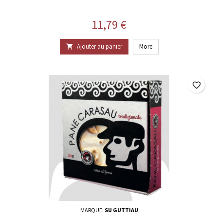
Prix
11,79 €
Ajouter au panier
More

favorite_border
MARQUE:
SU GUTTIAU