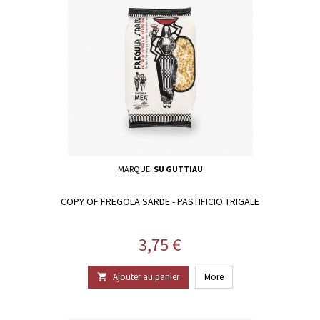
MARQUE:
SU GUTTIAU
COPY OF FREGOLA SARDE - PASTIFICIO TRIGALE
Prix
3,75 €
Ajouter au panier
More
