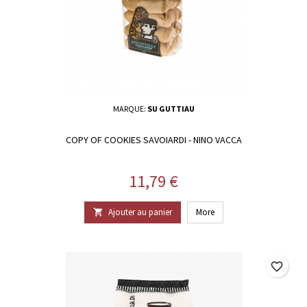
MARQUE:
SU GUTTIAU
COPY OF COOKIES SAVOIARDI - NINO VACCA
Prix
11,79 €
Ajouter au panier
More

favorite_border