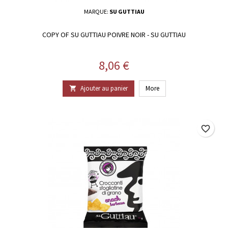
MARQUE:
SU GUTTIAU
COPY OF SU GUTTIAU POIVRE NOIR - SU GUTTIAU
Prix
8,06 €
Ajouter au panier
More

favorite_border