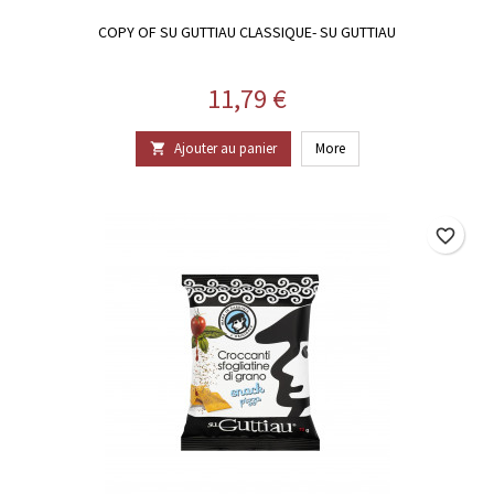
COPY OF SU GUTTIAU CLASSIQUE- SU GUTTIAU
Prix
11,79 €
Ajouter au panier
More

favorite_border