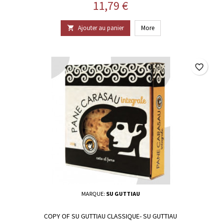
Prix
11,79 €
Ajouter au panier
More

favorite_border
MARQUE:
SU GUTTIAU
COPY OF SU GUTTIAU CLASSIQUE- SU GUTTIAU