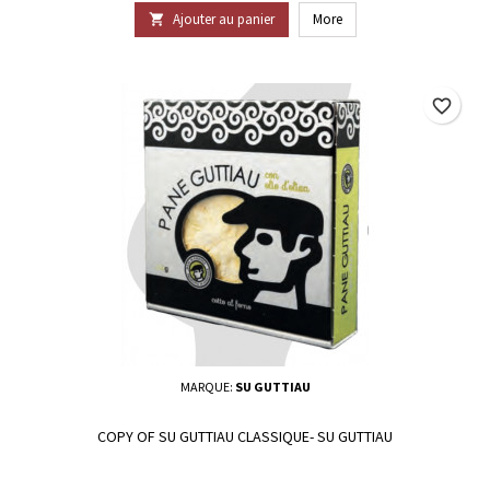
Ajouter au panier
More

favorite_border
MARQUE:
SU GUTTIAU
COPY OF SU GUTTIAU CLASSIQUE- SU GUTTIAU