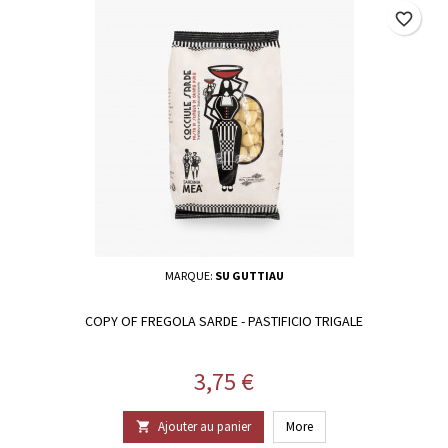
favorite_border
MARQUE:
SU GUTTIAU
COPY OF FREGOLA SARDE - PASTIFICIO TRIGALE
Prix
3,75 €
Ajouter au panier
More
