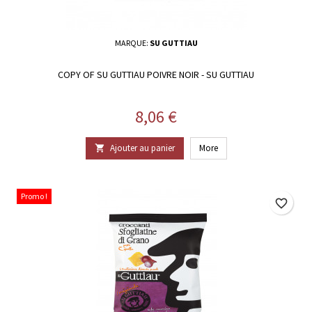
MARQUE:
SU GUTTIAU
COPY OF SU GUTTIAU POIVRE NOIR - SU GUTTIAU
Prix
8,06 €
Ajouter au panier
More

Promo !
favorite_border