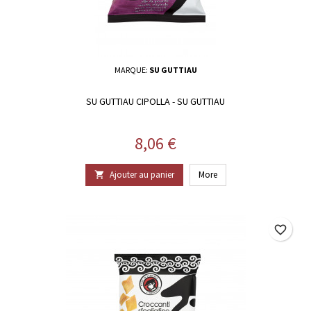
MARQUE:
SU GUTTIAU
SU GUTTIAU CIPOLLA - SU GUTTIAU
Prix
8,06 €
Ajouter au panier
More

favorite_border