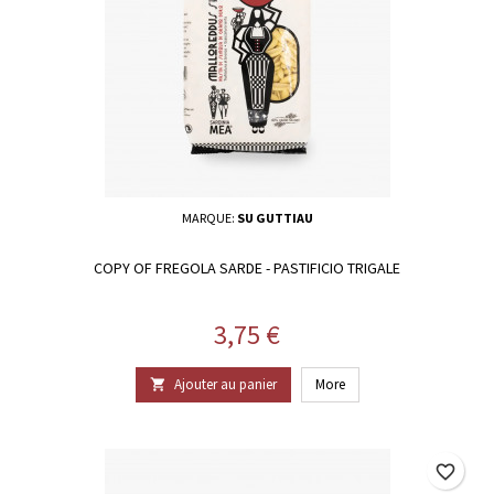
MARQUE:
SU GUTTIAU
COPY OF FREGOLA SARDE - PASTIFICIO TRIGALE
Prix
3,75 €
Ajouter au panier
More

favorite_border