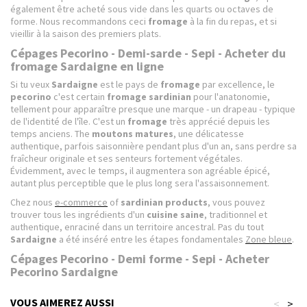
également être acheté sous vide dans les quarts ou octaves de
forme. Nous recommandons ceci
fromage
à la fin du repas, et si
vieillir à la saison des premiers plats.
Cépages Pecorino - Demi-sarde - Sepi - Acheter du
fromage Sardaigne en ligne
Si tu veux
Sardaigne
est le pays de
fromage
par excellence, le
pecorino
c'est certain
fromage sardinian
pour l'anatonomie,
tellement pour apparaître presque une marque - un drapeau - typique
de l'identité de l'île. C'est un
fromage
très apprécié depuis les
temps anciens. The
moutons matures
, une délicatesse
authentique, parfois saisonnière pendant plus d'un an, sans perdre sa
fraîcheur originale et ses senteurs fortement végétales.
Évidemment, avec le temps, il augmentera son agréable épicé,
autant plus perceptible que le plus long sera l'assaisonnement.
Chez nous
e-commerce
of
sardinian products
, vous pouvez
trouver tous les ingrédients d'un
cuisine saine
, traditionnel et
authentique, enraciné dans un territoire ancestral. Pas du tout
Sardaigne
a été inséré entre les étapes fondamentales
Zone bleue
.
Cépages Pecorino - Demi forme - Sepi - Acheter
Pecorino Sardaigne
VOUS AIMEREZ AUSSI
<
>