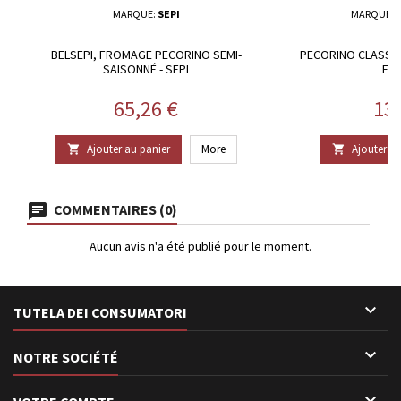
MARQUE:
SEPI
MARQUE:
BELSEPI, FROMAGE PECORINO SEMI-
PECORINO CLASSI
SAISONNÉ - SEPI
FO
Prix
Pri
65,26 €
13
Ajouter au panier
More
Ajouter au


COMMENTAIRES (0)
Aucun avis n'a été publié pour le moment.

TUTELA DEI CONSUMATORI

NOTRE SOCIÉTÉ
