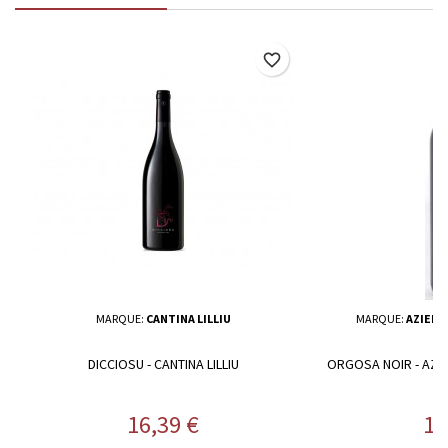
favorite_border
MARQUE:
CANTINA LILLIU
MARQUE:
AZIEND
DICCIOSU - CANTINA LILLIU
ORGOSA NOIR - AZ
Prix
Pr
16,39 €
15