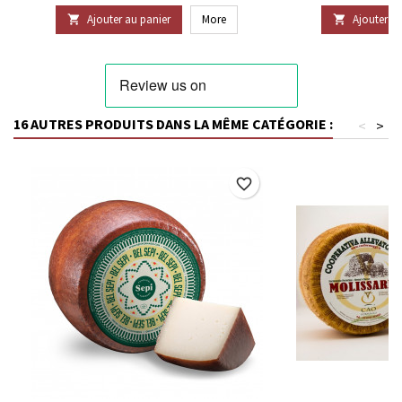
Ajouter au panier
More
Ajouter au


16 AUTRES PRODUITS DANS LA MÊME CATÉGORIE :
<
>
favorite_border