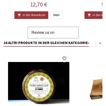
Preis
Pr
12,70 €
9
In den Warenkorb
Mehr
In den Wa


16 ALTRI PRODUKTE IN DER GLEICHEN KATEGORIE:
<
>
favorite_border