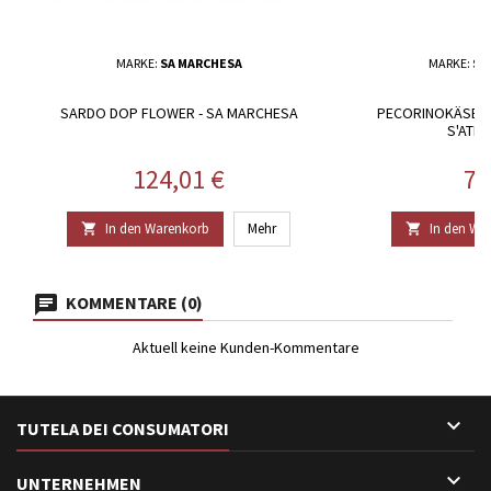
MARKE:
SA MARCHESA
MARKE:
S'
SARDO DOP FLOWER - SA MARCHESA
PECORINOKÄSE S'
S'ATR
Preis
Pr
124,01 €
75
In den Warenkorb
Mehr
In den Wa


KOMMENTARE (0)
Aktuell keine Kunden-Kommentare

TUTELA DEI CONSUMATORI

UNTERNEHMEN