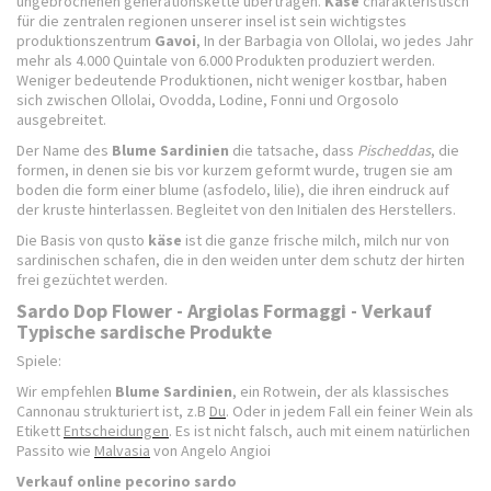
ungebrochenen generationskette übertragen.
Käse
charakteristisch
für die zentralen regionen unserer insel ist sein wichtigstes
produktionszentrum
Gavoi
, In der Barbagia von Ollolai, wo jedes Jahr
mehr als 4.000 Quintale von 6.000 Produkten produziert werden.
Weniger bedeutende Produktionen, nicht weniger kostbar, haben
sich zwischen Ollolai, Ovodda, Lodine, Fonni und Orgosolo
ausgebreitet.
Der Name des
Blume Sardinien
die tatsache, dass
Pischeddas
, die
formen, in denen sie bis vor kurzem geformt wurde, trugen sie am
boden die form einer blume (asfodelo, lilie), die ihren eindruck auf
der kruste hinterlassen. Begleitet von den Initialen des Herstellers.
Die Basis von qusto
käse
ist die ganze frische milch, milch nur von
sardinischen schafen, die in den weiden unter dem schutz der hirten
frei gezüchtet werden.
Sardo Dop Flower - Argiolas Formaggi - Verkauf
Typische sardische Produkte
Spiele:
Wir empfehlen
Blume Sardinien
, ein Rotwein, der als klassisches
Cannonau strukturiert ist, z.B
Du
. Oder in jedem Fall ein feiner Wein als
Etikett
Entscheidungen
. Es ist nicht falsch, auch mit einem natürlichen
Passito wie
Malvasia
von Angelo Angioi
Verkauf online pecorino sardo