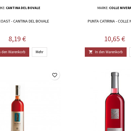
RKE:
CANTINA DEL BOVALE
MARKE:
COLLE NIVER
OAST - CANTINA DEL BOVALE
PUNTA CATIRINA - COLLE 
Preis
Preis
8,19 €
10,65 €
n den Warenkorb
Mehr
In den Warenkorb

favorite_border