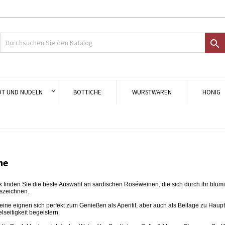
uf meine Wunschliste
modalTitle))
nschliste erstellen
nmelden

Crea nuova lista
onfirmMessage))
 müssen angemeldet sein, um Artikel Ihrer Wunschliste hinzufügen zu könn
me der Wunschliste
((cancelText))
Abbrechen
((modalDeleteText)
Anmelde
OT UND NUDELN
BOTTICHE
WURSTWAREN
HONIG
Abbrechen
Wunschliste erstelle
ne
ik finden Sie die beste Auswahl an sardischen Roséweinen, die sich durch ihr blumi
szeichnen.
ne eignen sich perfekt zum Genießen als Aperitif, aber auch als Beilage zu Haupt
elseitigkeit begeistern.