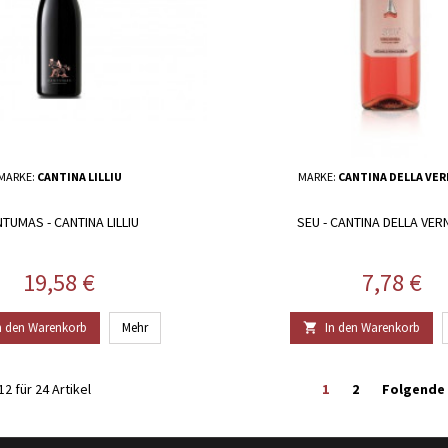
MARKE:
CANTINA LILLIU
MARKE:
CANTINA DELLA VER
TUMAS - CANTINA LILLIU
SEU - CANTINA DELLA VER
Preis
Preis
19,58 €
7,78 €
n den Warenkorb
Mehr
In den Warenkorb

2 für 24 Artikel
1
2
Folgende