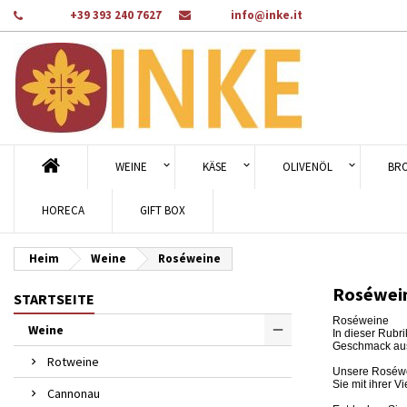
Telefon:
+39 393 240 7627
Email:
info@inke.it
A
((
Wu
A
add_circle_outline
((c
Sie
Na
WEINE
KÄSE
OLIVENÖL
BR
HORECA
GIFT BOX
Heim
Weine
Roséweine
Roséwei
STARTSEITE
Roséweine
Weine
In dieser Rubr
Geschmack au
Rotweine
Unsere Roséwei
Sie mit ihrer Vi
Cannonau