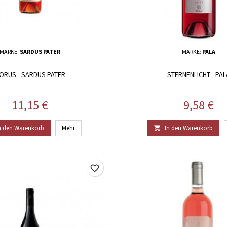
MARKE:
SARDUS PATER
MARKE:
PALA
ORUS - SARDUS PATER
STERNENLICHT - PAL
Preis
Preis
11,15 €
9,58 €
n den Warenkorb
Mehr
In den Warenkorb

favorite_border