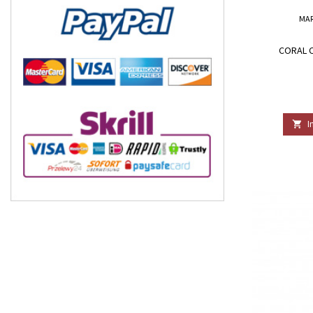
MA
CORAL C
I
