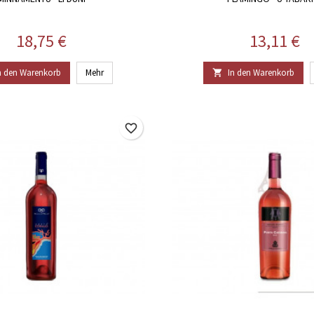
Preis
Preis
18,75 €
13,11 €
n den Warenkorb
Mehr
In den Warenkorb

favorite_border