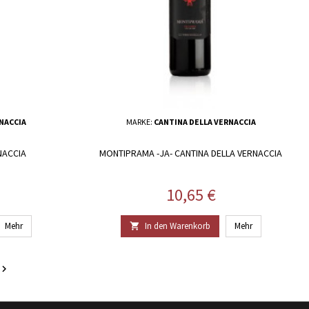
NACCIA
MARKE:
CANTINA DELLA VERNACCIA
NACCIA
MONTIPRAMA -JA- CANTINA DELLA VERNACCIA
Preis
10,65 €
Mehr
In den Warenkorb
Mehr

