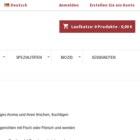

Deutsch
Willkommen
Anmelden
oder
Erstellen Sie ein Konto
×
×
×
×
shopping_cart
Laufkatze:
0
Produkte - 0,00 €
en.
)
n
SPEZIALITÄTEN
BIOZID
SÜSSIGKEITEN
n
ges Aroma und ihren frischen, fruchtigen
gerichten mit Fisch oder Fleisch und werden