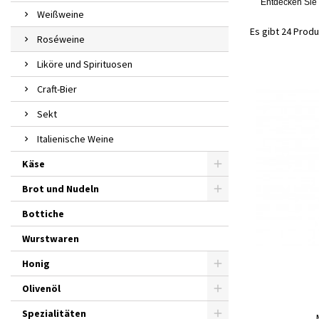
Entdecken Sie 
Weißweine
Es gibt 24 Produ
Roséweine
Liköre und Spirituosen
Craft-Bier
Sekt
Italienische Weine
Käse
Brot und Nudeln
Bottiche
Wurstwaren
Honig
Olivenöl
Spezialitäten