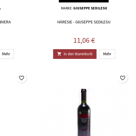
A
MARKE:
GIUSEPPE SEDILESU
NIVERA
HÄRESIE - GIUSEPPE SEDILESU
Preis
11,06 €
Mehr
In den Warenkorb
Mehr

favorite_border
favorite_border