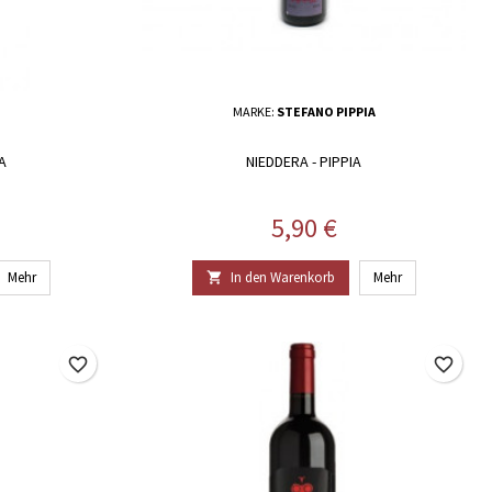
MARKE:
STEFANO PIPPIA
A
NIEDDERA - PIPPIA
Preis
5,90 €
Mehr
In den Warenkorb
Mehr

favorite_border
favorite_border