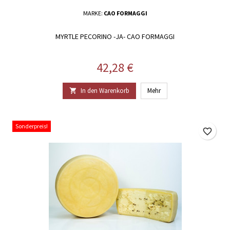
MARKE:
CAO FORMAGGI
MYRTLE PECORINO -JA- CAO FORMAGGI
Preis
42,28 €
In den Warenkorb
Mehr

Sonderpreis!
favorite_border