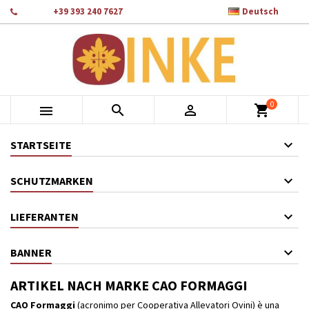

Telefon:
+39 393 240 7627
Deutsch
×
×
×
×
Auf meine Wunschliste
((modalTitle))
Wunschliste erstellen
Anmelden
add_circle_outline
Crea nuova lista
((confirmMessage))
Sie müssen angemeldet sein, um Artikel Ihrer Wunschliste
Name der Wunschliste
hinzufügen zu können.
0
((cancelText))
((modalDeleteText))



shopping_cart
Abbrechen
Anmelden
Abbrechen
Wunschliste erstellen
STARTSEITE
SCHUTZMARKEN
LIEFERANTEN
BANNER
ARTIKEL NACH MARKE CAO FORMAGGI
CAO Formaggi
(acronimo per Cooperativa Allevatori Ovini) è una