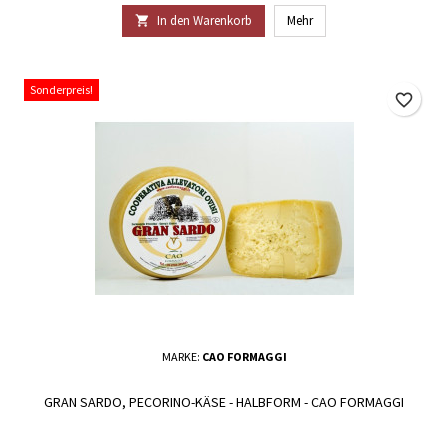
In den Warenkorb
Mehr

Sonderpreis!
favorite_border
MARKE:
CAO FORMAGGI
GRAN SARDO, PECORINO-KÄSE - HALBFORM - CAO FORMAGGI