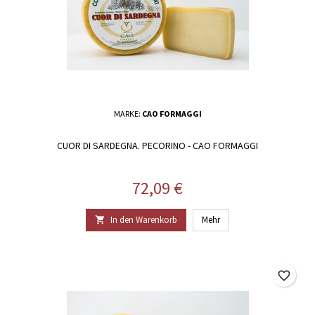
MARKE:
CAO FORMAGGI
CUOR DI SARDEGNA. PECORINO - CAO FORMAGGI
Preis
72,09 €
In den Warenkorb
Mehr

favorite_border