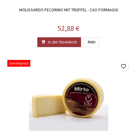
MOLISSARDO PECORINO MIT TRÜFFEL - CAO FORMAGGI
Preis
52,88 €
In den Warenkorb
Mehr

Sonderpreis!
favorite_border