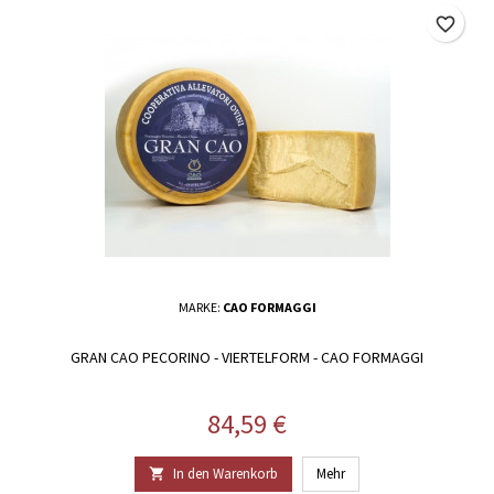
favorite_border
MARKE:
CAO FORMAGGI
GRAN CAO PECORINO - VIERTELFORM - CAO FORMAGGI
Preis
84,59 €
In den Warenkorb
Mehr
