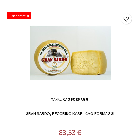
Sonderpreis!
favorite_border
MARKE:
CAO FORMAGGI
GRAN SARDO, PECORINO KÄSE - CAO FORMAGGI
Preis
83,53 €