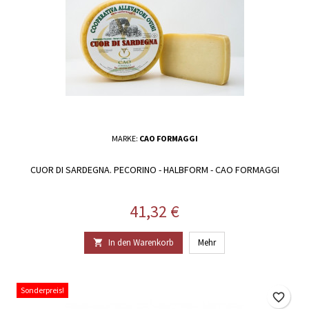
MARKE:
CAO FORMAGGI
CUOR DI SARDEGNA. PECORINO - HALBFORM - CAO FORMAGGI
Preis
41,32 €
In den Warenkorb
Mehr

Sonderpreis!
favorite_border