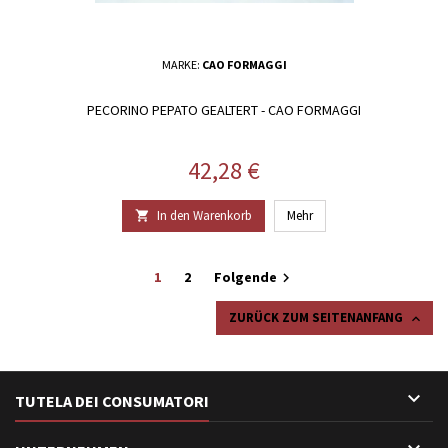
MARKE:
CAO FORMAGGI
PECORINO PEPATO GEALTERT - CAO FORMAGGI
Preis
42,28 €
In den Warenkorb
Mehr

1
2
Folgende

ZURÜCK ZUM SEITENANFANG


TUTELA DEI CONSUMATORI