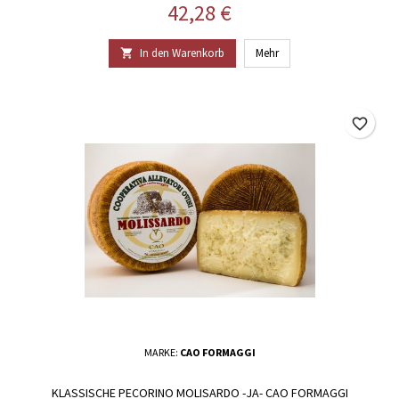
Preis
42,28 €
In den Warenkorb
Mehr

favorite_border
MARKE:
CAO FORMAGGI
KLASSISCHE PECORINO MOLISARDO -JA- CAO FORMAGGI