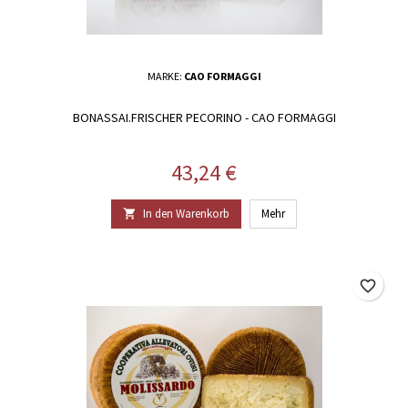
MARKE:
CAO FORMAGGI
BONASSAI.FRISCHER PECORINO - CAO FORMAGGI
Preis
43,24 €
In den Warenkorb
Mehr

favorite_border