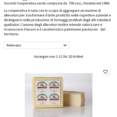
Società Cooperativa sarda composta da 700 soci, fondata nel 1966.
La cooperativa è nata con lo scopo di aggregare un insieme di
allevatori per trasformare il latte prodotto nelle rispettive aziende e
distinguersi nella produzione di formaggi prelibati dagli alti standard
qualitativi. L’unione degli allevatori inoltre intende valorizzare e
riconoscere il lavoro e il caratteristico patrimonio pastorizio del
territorio.

Relevanz
Anzeigen von 1-12 für 20 Artikel
favorite_border