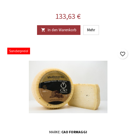
Preis
133,63 €
In den Warenkorb
Mehr

Sonderpreis!
favorite_border
MARKE:
CAO FORMAGGI