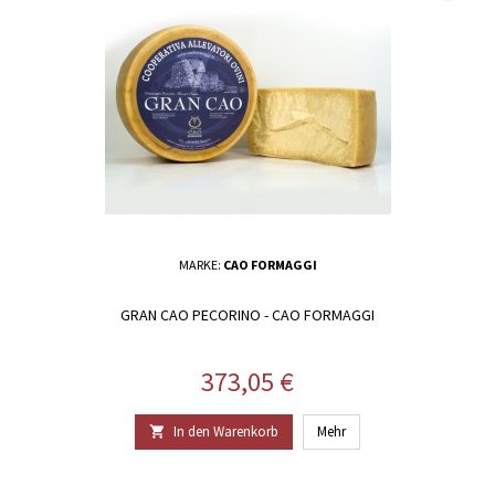
MARKE:
CAO FORMAGGI
GRAN CAO PECORINO - CAO FORMAGGI
Preis
373,05 €
In den Warenkorb
Mehr
