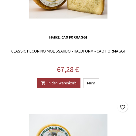
MARKE:
CAO FORMAGGI
CLASSIC PECORINO MOLISSARDO - HALBFORM - CAO FORMAGGI
Preis
67,28 €
In den Warenkorb
Mehr

favorite_border