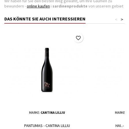
Wir haben für Sie den besten Weg gewählt, um Ihre Gaumen zu
bewundern -
online kaufen
i
sardinenprodukte
von unserem gebiet
DAS KÖNNTE SIE AUCH INTERESSIEREN
<
>
favorite_border
MARKE:
CANTINA LILLIU
MARKE:
V
PANTUMAS - CANTINA LILLIU
HAI..- 