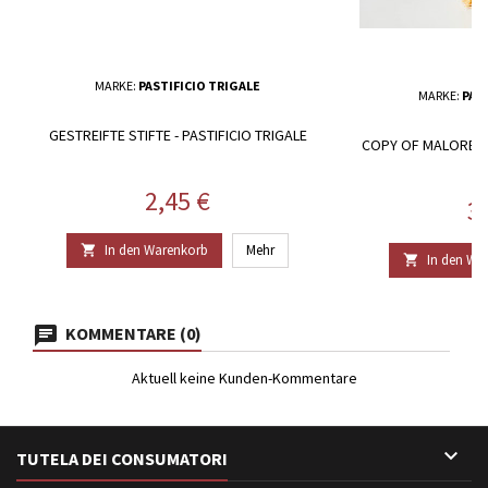
MARKE:
PASTIFICIO TRIGALE
MARKE:
PAS
GESTREIFTE STIFTE - PASTIFICIO TRIGALE
COPY OF MALOREDD
S
Preis
2,45 €
Pr
3
In den Warenkorb
Mehr

In den Wa

KOMMENTARE (0)
Aktuell keine Kunden-Kommentare

TUTELA DEI CONSUMATORI