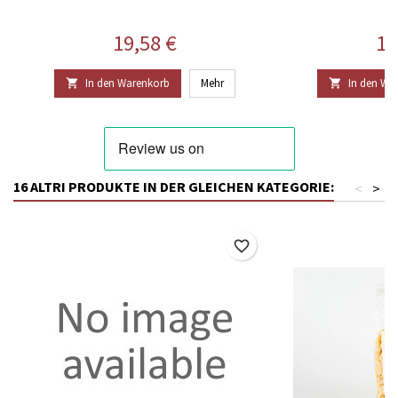
Preis
Pr
19,58 €
16
In den Warenkorb
Mehr
In den Wa


16 ALTRI PRODUKTE IN DER GLEICHEN KATEGORIE:
<
>
favorite_border