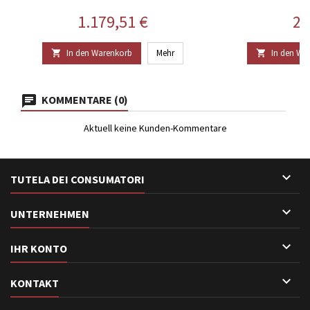
Preis
Pr
1.179,51 €
23
In den Warenkorb
Mehr
In den Wa


KOMMENTARE (0)
Aktuell keine Kunden-Kommentare

TUTELA DEI CONSUMATORI

UNTERNEHMEN

IHR KONTO

KONTAKT