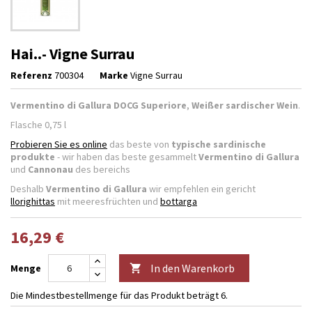
Hai..- Vigne Surrau
Referenz
700304
Marke
Vigne Surrau
Vermentino di Gallura DOCG Superiore
,
Weißer sardischer Wein
.
Flasche 0,75 l
Probieren Sie es online
das beste von
typische sardinische
produkte
- wir haben das beste gesammelt
Vermentino di Gallura
und
Cannonau
des bereichs
Deshalb
Vermentino di Gallura
wir empfehlen ein gericht
llorighittas
mit meeresfrüchten und
bottarga
16,29 €
In den Warenkorb
Menge

Die Mindestbestellmenge für das Produkt beträgt 6.