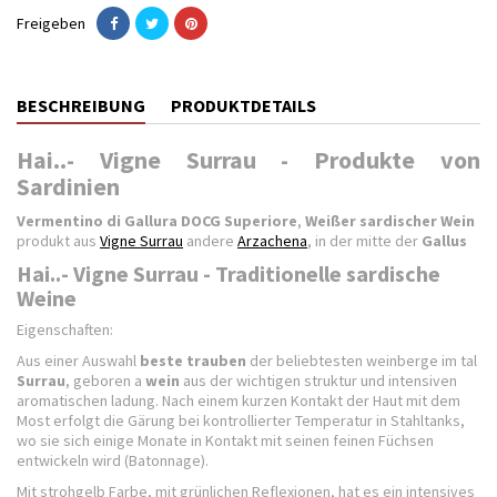
Freigeben
BESCHREIBUNG
PRODUKTDETAILS
Hai..- Vigne Surrau - Produkte von
Sardinien
Vermentino di Gallura DOCG Superiore
,
Weißer sardischer Wein
produkt aus
Vigne Surrau
andere
Arzachena
, in der mitte der
Gallus
Hai..- Vigne Surrau - Traditionelle sardische
Weine
Eigenschaften:
Aus einer Auswahl
beste trauben
der beliebtesten weinberge im tal
Surrau
, geboren a
wein
aus der wichtigen struktur und intensiven
aromatischen ladung. Nach einem kurzen Kontakt der Haut mit dem
Most erfolgt die Gärung bei kontrollierter Temperatur in Stahltanks,
wo sie sich einige Monate in Kontakt mit seinen feinen Füchsen
entwickeln wird (Batonnage).
Mit strohgelb Farbe, mit grünlichen Reflexionen, hat es ein intensives