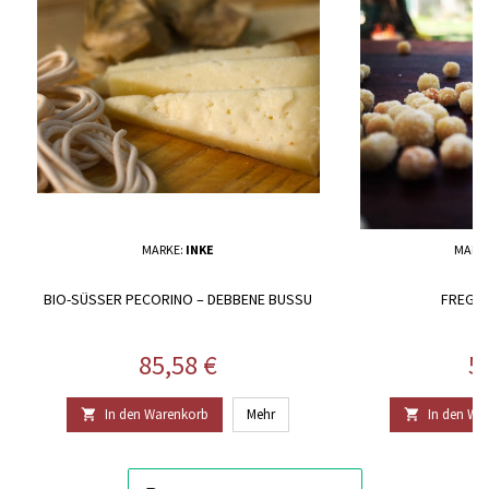
MARKE:
INKE
MARK
BIO-SÜSSER PECORINO – DEBBENE BUSSU
FREGUL
Preis
Pr
85,58 €
5
In den Warenkorb
Mehr
In den Wa

