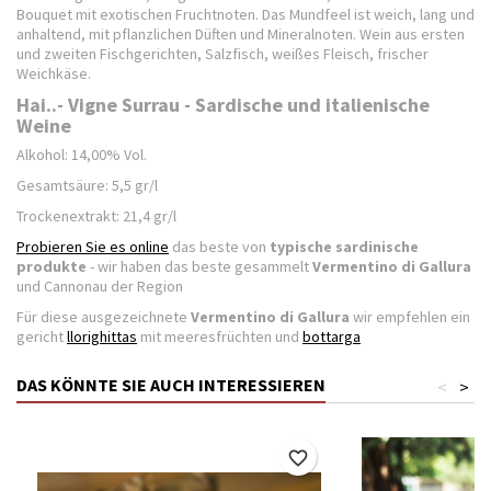
Bouquet mit exotischen Fruchtnoten. Das Mundfeel ist weich, lang und
anhaltend, mit pflanzlichen Düften und Mineralnoten. Wein aus ersten
und zweiten Fischgerichten, Salzfisch, weißes Fleisch, frischer
Weichkäse.
Hai..- Vigne Surrau - Sardische und italienische
Weine
Alkohol: 14,00% Vol.
Gesamtsäure: 5,5 gr/l
Trockenextrakt: 21,4 gr/l
Probieren Sie es online
das beste von
typische sardinische
produkte
- wir haben das beste gesammelt
Vermentino di Gallura
und Cannonau der Region
Für diese ausgezeichnete
Vermentino di Gallura
wir empfehlen ein
gericht
llorighittas
mit meeresfrüchten und
bottarga
DAS KÖNNTE SIE AUCH INTERESSIEREN
<
>
favorite_border