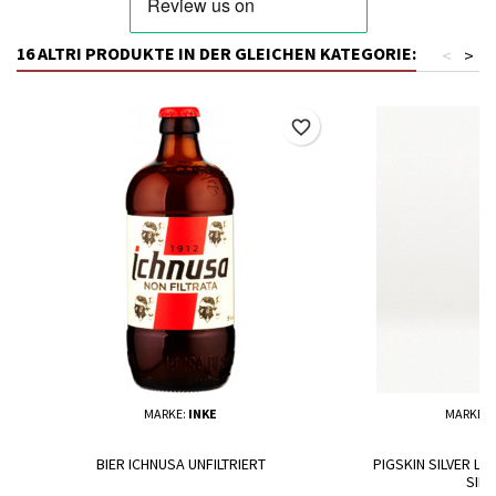
16 ALTRI PRODUKTE IN DER GLEICHEN KATEGORIE:
<
>
favorite_border
MARKE:
INKE
MARKE:
BIER ICHNUSA UNFILTRIERT
PIGSKIN SILVER L
SILV