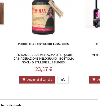
PRODUTTORE:
DISTILLERIE LUSSURGESI
PRODUT
FEMINAS DE JUDU MELOGRANO - LIQUORE
MIRTO RO
DA MACERAZIONE MELOGRANO - BOTTIGLIA
50 CL - DISTILLERIE LUSSURGESI
Prezzo
23,17 €
Aggiungi al carrello
Info
Aggiun


e degli utenti.