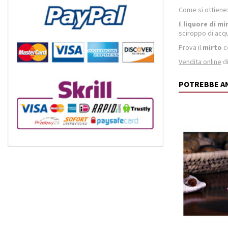
Come si ottiene
Il
liquore di mi
sciroppo di acq
Prova il
mirto
co
Vendita online
d
POTREBBE A