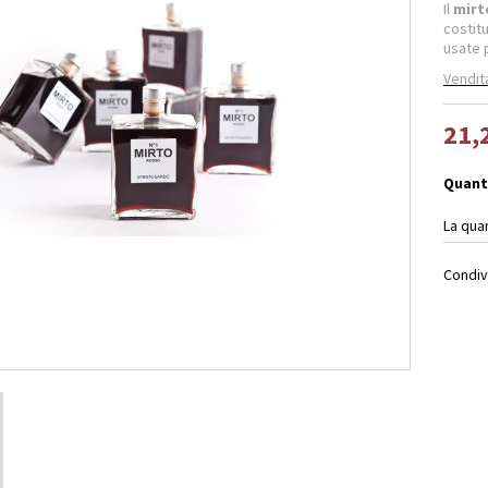
Il
mirt
costit
usate p
Vendit
21,
Quant
La qua
Condiv