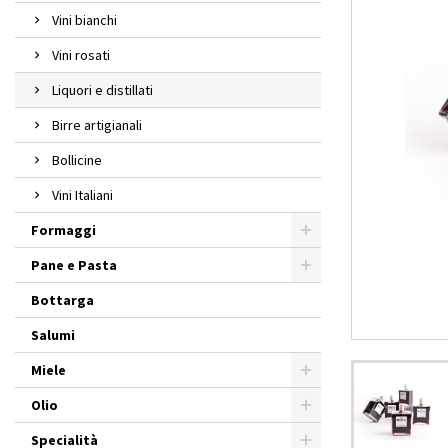
Vini bianchi
Vini rosati
Liquori e distillati
Birre artigianali
Bollicine
Vini Italiani
Formaggi
Pane e Pasta
Bottarga
Salumi
Miele
Olio
Specialità