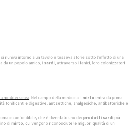
si riuniva intorno a un tavolo e tesseva storie sotto l'effetto di una
uta da un popolo amico, i
sardi
, attraverso i fenici, loro colonizzatori
ia mediterranea
. Nel campo della medicina il
mirto
entra da prima
ità tonificanti e digestive, antisettiche, analgesiche, antibatteriche e
aroma inconfondibile, che è diventato uno dei
prodotti sardi
più
rino di
mirto
, cui vengono riconosciute le migliori qualità di un