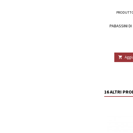
PRODUTTO
PABASSINI DI
Aggiu

16 ALTRI PR