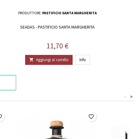
PRODUTTORE:
PASTIFICIO SANTA MARGHERITA
SEADAS - PASTIFICIO SANTA MARGHERITA
Prezzo
11,70 €
Aggiungi al carrello
Info

<
>
border
favorite_border