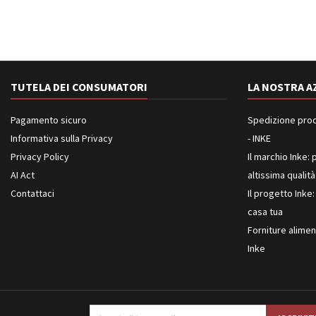
TUTELA DEI CONSUMATORI
LA NOSTRA A
Pagamento sicuro
Spedizione prodot
Informativa sulla Privacy
- INKE
Privacy Policy
Il marchio Inke: p
AI Act
altissima qualità
Contattaci
Il progetto Inke:
casa tua
Forniture aliment
Inke