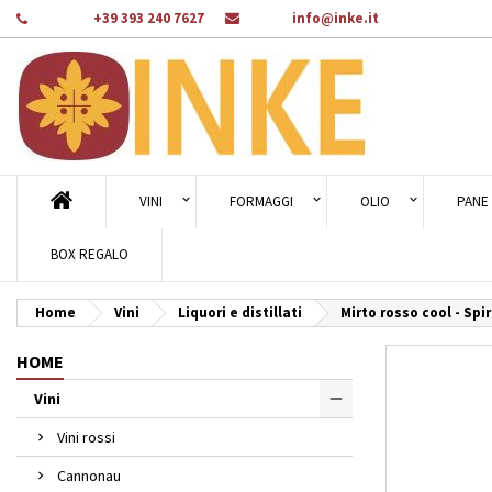
Telefono:
+39 393 240 7627
E-mail:
info@inke.it
Ag
Cr
A
add_circle_outline
Dev
Nom
des
VINI
FORMAGGI
OLIO
PANE 
BOX REGALO
Home
Vini
Liquori e distillati
Mirto rosso cool - Spi
HOME
Vini
Vini rossi
Cannonau