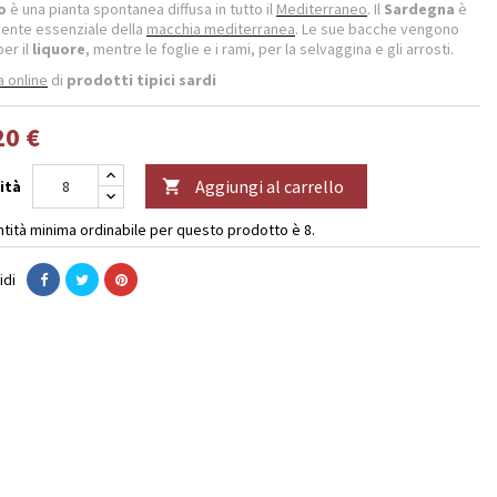
o
è una pianta spontanea diffusa in tutto il
Mediterraneo
. Il
Sardegna
è
uente essenziale della
macchia mediterranea
. Le sue bacche vengono
er il
liquore
, mentre le foglie e i rami, per la selvaggina e gli arrosti.
a online
di
prodotti tipici sardi
20 €
Aggiungi al carrello
ità

ntità minima ordinabile per questo prodotto è 8.
idi