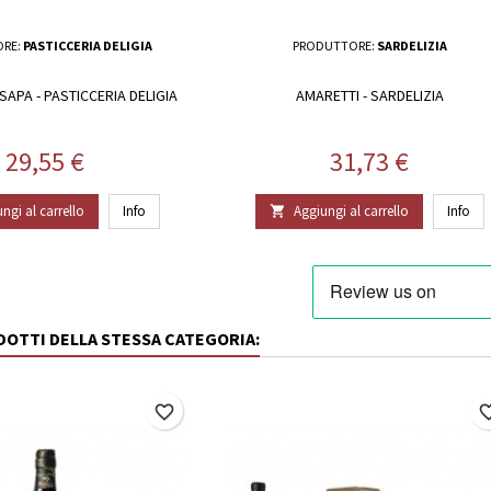
RE:
PASTICCERIA DELIGIA
PRODUTTORE:
SARDELIZIA
 SAPA - PASTICCERIA DELIGIA
AMARETTI - SARDELIZIA
Prezzo
Prezzo
29,55 €
31,73 €
ngi al carrello
Info
Aggiungi al carrello
Info

ODOTTI DELLA STESSA CATEGORIA:
favorite_border
favorite_