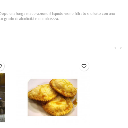
 Dopo una lunga macerazione il liquido viene filtrato e diluito con uno
sto grado di alcolicità e di dolcezza.
<
>
border
favorite_border