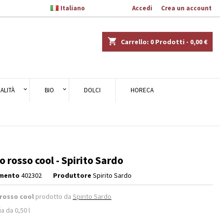

Italiano
Benvenuto,
Accedi
o
Crea un account
×
×
×
shopping_cart
Carrello:
0
Prodotti - 0,00 €
ALITÀ
BIO
DOLCI
HORECA
i
i
o rosso cool - Spirito Sardo
imento
402302
Produttore
Spirito Sardo
 rosso cool
prodotto da
Spirito Sardo
ia da 0,50 l