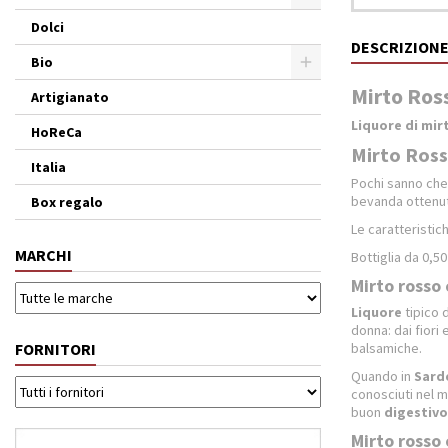
Dolci
DESCRIZION
Bio
Mirto Ross
Artigianato
Liquore di mir
HoReCa
Mirto Ross
Italia
Pochi sanno che n
bevanda ottenuta
Box regalo
Le caratteristic
MARCHI
Bottiglia da 0,50 
Mirto rosso 
Liquore
tipico 
donna: dai fiori
FORNITORI
balsamiche.
Quando in
Sard
conosciuti nel m
buon
digestivo
Mirto rosso 