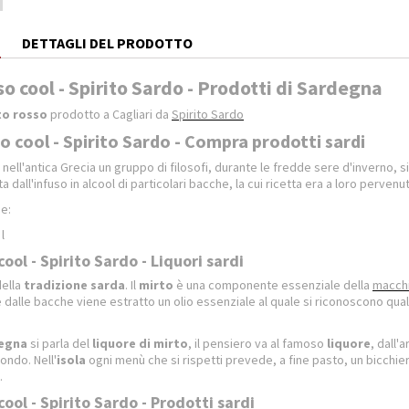
E
DETTAGLI DEL PRODOTTO
o cool - Spirito Sardo - Prodotti di Sardegna
to rosso
prodotto a Cagliari da
Spirito Sardo
o cool - Spirito Sardo - Compra prodotti sardi
ell'antica Grecia un gruppo di filosofi, durante le fredde sere d'inverno, si 
 dall'infuso in alcool di particolari bacche, la cui ricetta era a loro perven
he:
l
cool - Spirito Sardo - Liquori sardi
della
tradizione sarda
. Il
mirto
è una componente essenziale della
macch
 e dalle bacche viene estratto un olio essenziale al quale si riconoscono qual
egna
si parla del
liquore di
mirto
, il pensiero va al famoso
liquore
, dall'
ondo. Nell'
isola
ogni menù che si rispetti prevede, a fine pasto, un bicchie
.
cool - Spirito Sardo - Prodotti sardi