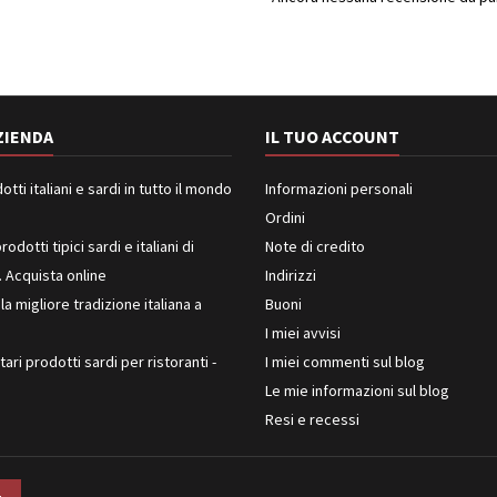
ZIENDA
IL TUO ACCOUNT
ti italiani e sardi in tutto il mondo
Informazioni personali
Ordini
rodotti tipici sardi e italiani di
Note di credito
. Acquista online
Indirizzi
 la migliore tradizione italiana a
Buoni
I miei avvisi
ari prodotti sardi per ristoranti -
I miei commenti sul blog
Le mie informazioni sul blog
Resi e recessi