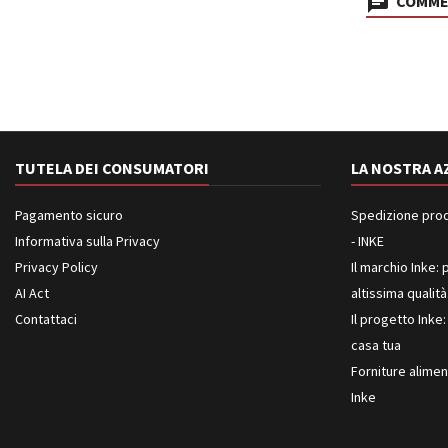
COMMEN
TUTELA DEI CONSUMATORI
LA NOSTRA A
Pagamento sicuro
Spedizione prodot
Informativa sulla Privacy
- INKE
Privacy Policy
Il marchio Inke: p
AI Act
altissima qualità
Contattaci
Il progetto Inke:
casa tua
Forniture aliment
Inke