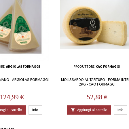
RE:
ARGIOLAS FORMAGGI
PRODUTTORE:
CAO FORMAGGI
MANO - ARGIOLAS FORMAGGI
MOLISSARDO AL TARTUFO - FORMA INT
2KG - CAO FORMAGGI
Prezzo
Prezzo
124,99 €
52,88 €
ngi al carrello
Info
Aggiungi al carrello
Info
