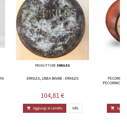
PRODUTTORE:
ERKILES
PR
ERA
ERKILES, LINEA BISINE - ERKILES
PECORINO 
PECORINO - FO
Prezzo
104,81 €
Aggiungi al carrello
Info
Aggiun

