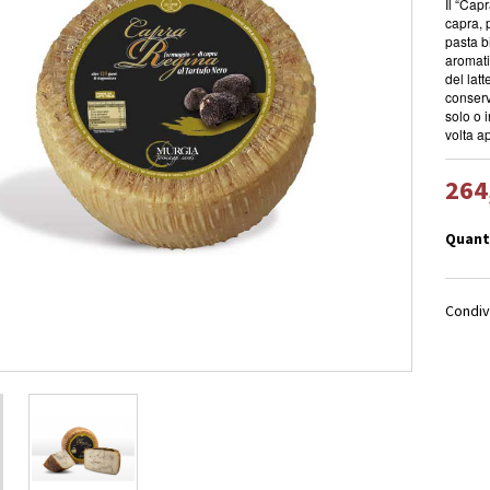
Il “Cap
capra, 
pasta b
aromati
del latt
conserv
solo o 
volta ap
264
Quant
Condiv