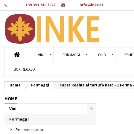
Telefono:
+39 393 240 7627
E-mail:
info@inke.it
Ag
Cr
A
add_circle_outline
Dev
Nom
des
VINI
FORMAGGI
OLIO
PANE 
BOX REGALO
Home
Formaggi
Capra Regina al tartufo nero - 1 Forma
HOME
Vini
Formaggi
Pecorino sardo