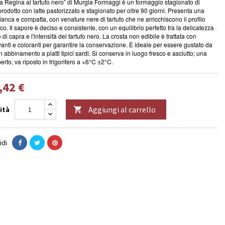
ra Regina al tartufo nero” di Murgia Formaggi è un formaggio stagionato di
prodotto con latte pastorizzato e stagionato per oltre 90 giorni. Presenta una
ianca e compatta, con venature nere di tartufo che ne arricchiscono il profilo
co. Il sapore è deciso e consistente, con un equilibrio perfetto tra la delicatezza
e di capra e l'intensità del tartufo nero. La crosta non edibile è trattata con
anti e coloranti per garantire la conservazione.
È
ideale per essere gustato da
in abbinamento a piatti tipici sardi. Si conserva in luogo fresco e asciutto; una
erto, va riposto in frigorifero a +6°C ±2°C.
,42 €
Aggiungi al carrello
ità

idi