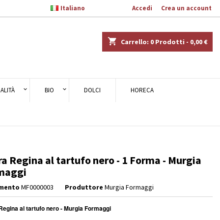

Italiano
Benvenuto,
Accedi
o
Crea un account
×
×
×
shopping_cart
Carrello:
0
Prodotti - 0,00 €
ALITÀ
BIO
DOLCI
HORECA
i
i
a Regina al tartufo nero - 1 Forma - Murgia
maggi
imento
MF0000003
Produttore
Murgia Formaggi
egina al tartufo nero - Murgia Formaggi