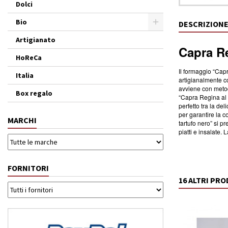
Dolci
Bio
DESCRIZION
Artigianato
Capra Re
HoReCa
Il formaggio “Capr
Italia
artigianalmente c
avviene con metodi 
Box regalo
“Capra Regina al t
perfetto tra la de
per garantire la c
MARCHI
tartufo nero” si p
piatti e insalate.
FORNITORI
16 ALTRI PR