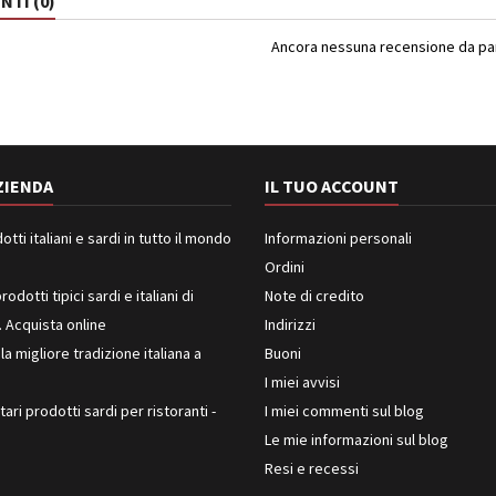
TI (0)
Ancora nessuna recensione da part
ZIENDA
IL TUO ACCOUNT
ti italiani e sardi in tutto il mondo
Informazioni personali
Ordini
rodotti tipici sardi e italiani di
Note di credito
. Acquista online
Indirizzi
 la migliore tradizione italiana a
Buoni
I miei avvisi
ari prodotti sardi per ristoranti -
I miei commenti sul blog
Le mie informazioni sul blog
Resi e recessi