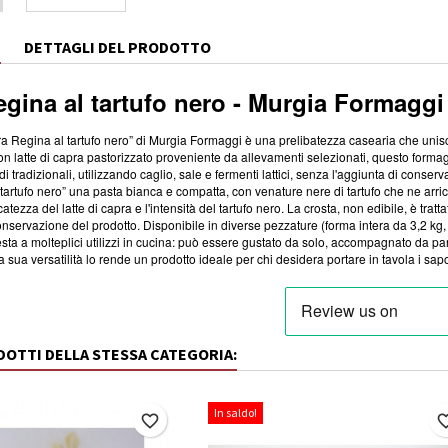
E
DETTAGLI DEL PRODOTTO
gina al tartufo nero - Murgia Formaggi
a Regina al tartufo nero” di Murgia Formaggi è una prelibatezza casearia che unisce 
on latte di capra pastorizzato proveniente da allevamenti selezionati, questo forma
tradizionali, utilizzando caglio, sale e fermenti lattici, senza l'aggiunta di conservan
artufo nero” una pasta bianca e compatta, con venature nere di tartufo che ne arricc
licatezza del latte di capra e l'intensità del tartufo nero. La crosta, non edibile, è 
onservazione del prodotto. Disponibile in diverse pezzature (forma intera da 3,2 kg
resta a molteplici utilizzi in cucina: può essere gustato da solo, accompagnato da p
 La sua versatilità lo rende un prodotto ideale per chi desidera portare in tavola i sap
ODOTTI DELLA STESSA CATEGORIA:
In saldo!
favorite_border
favorite_