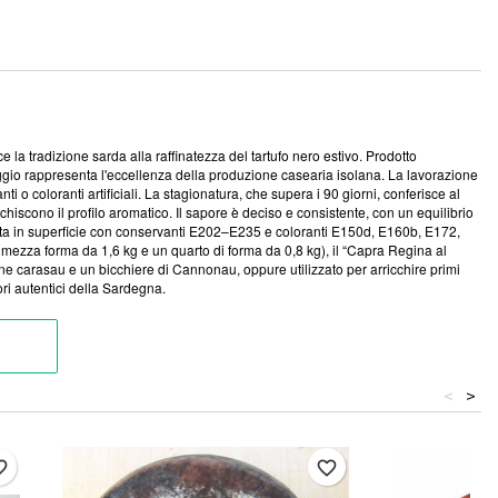
la tradizione sarda alla raffinatezza del tartufo nero estivo. Prodotto
ggio rappresenta l'eccellenza della produzione casearia isolana. La lavorazione
ti o coloranti artificiali. La stagionatura, che supera i 90 giorni, conferisce al
hiscono il profilo aromatico. Il sapore è deciso e consistente, con un equilibrio
trattata in superficie con conservanti E202–E235 e coloranti E150d, E160b, E172,
, mezza forma da 1,6 kg e un quarto di forma da 0,8 kg), il “Capra Regina al
ane carasau e un bicchiere di Cannonau, oppure utilizzato per arricchire primi
ori autentici della Sardegna.
<
>
border
favorite_border