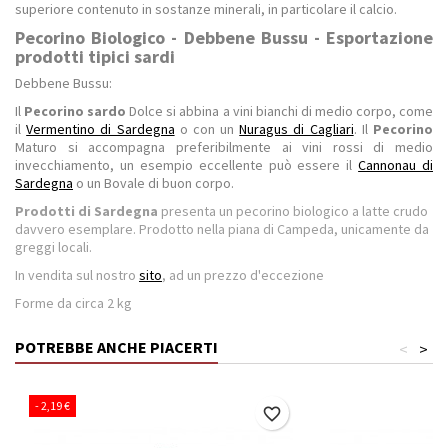
superiore contenuto in sostanze minerali, in particolare il calcio.
Pecorino Biologico - Debbene Bussu - Esportazione
prodotti tipici sardi
Debbene Bussu:
Il
Pecorino sardo
Dolce si abbina a vini bianchi di medio corpo, come
il
Vermentino di Sardegna
o con un
Nuragus di Cagliari
. Il
Pecorino
Maturo si accompagna preferibilmente ai vini rossi di medio
invecchiamento, un esempio eccellente può essere il
Cannonau di
Sardegna
o un Bovale di buon corpo.
Prodotti di Sardegna
presenta un pecorino biologico a latte crudo
davvero esemplare. Prodotto nella piana di Campeda, unicamente da
greggi locali.
In vendita sul nostro
sito
, ad un prezzo d'eccezione
Forme da circa 2 kg
POTREBBE ANCHE PIACERTI
<
>
- 2,19 €
favorite_border