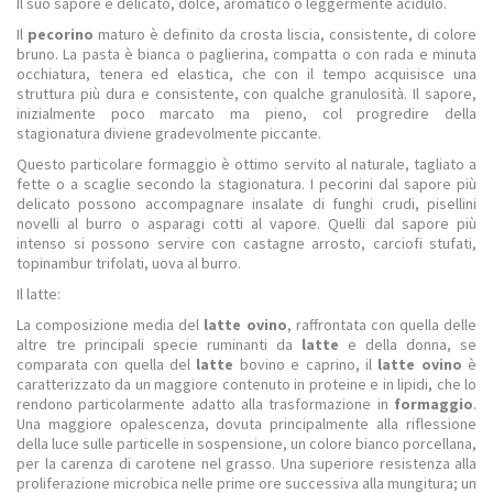
Il suo sapore è delicato, dolce, aromatico o leggermente acidulo.
Il
pecorino
maturo è definito da crosta liscia, consistente, di colore
bruno. La pasta è bianca o paglierina, compatta o con rada e minuta
occhiatura, tenera ed elastica, che con il tempo acquisisce una
struttura più dura e consistente, con qualche granulosità. Il sapore,
inizialmente poco marcato ma pieno, col progredire della
stagionatura diviene gradevolmente piccante.
Questo particolare formaggio è ottimo servito al naturale, tagliato a
fette o a scaglie secondo la stagionatura. I pecorini dal sapore più
delicato possono accompagnare insalate di funghi crudi, pisellini
novelli al burro o asparagi cotti al vapore. Quelli dal sapore più
intenso si possono servire con castagne arrosto, carciofi stufati,
topinambur trifolati, uova al burro.
Il latte:
La composizione media del
latte ovino
, raffrontata con quella delle
altre tre principali specie ruminanti da
latte
e della donna, se
comparata con quella del
latte
bovino e caprino, il
latte ovino
è
caratterizzato da un maggiore contenuto in proteine e in lipidi, che lo
rendono particolarmente adatto alla trasformazione in
formaggio
.
Una maggiore opalescenza, dovuta principalmente alla riflessione
della luce sulle particelle in sospensione, un colore bianco porcellana,
per la carenza di carotene nel grasso. Una superiore resistenza alla
proliferazione microbica nelle prime ore successiva alla mungitura; un