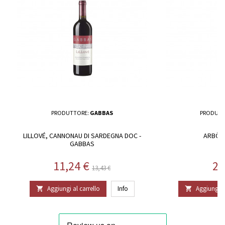
PRODUTTORE:
GABBAS
PRODUTT
LILLOVÉ, CANNONAU DI SARDEGNA DOC -
ARBÒR
GABBAS
Prezzo
Prezzo base
Pr
11,24 €
22
13,43 €
Aggiungi al carrello
Info
Aggiungi al

