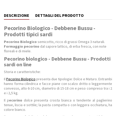
DESCRIZIONE
DETTAGLI DEL PRODOTTO
Pecorino Biologico - Debbene Bussu -
Prodotti tipici sardi
Pecorino Biologico
semicotto, ricco di grassi Omega 3 naturali.
Formaggio pecorino
dal sapore lattico, di erba fresca, con note
floreali e di miele.
Pecorino biologico - Debbene Bussu - Prodotti
sardi on line
Storia e caratteristiche:
Il
Pecorino Biologico
presenta due tipologie: Dolce e Maturo. Entrambi
hanno forma cilindrica e facce piane con scalzo dritto o leggermente
convesso, alto 6-10 cm, diametro di 15-18 cm e peso compreso tra i 2
e i 2,5 kg.
Il p
ecorino
dolce presenta crosta bianca o tendente al paglierino
tenue, liscia e sottile; la pasta compatta o con leggera occhiatura, ha
colore bianco.