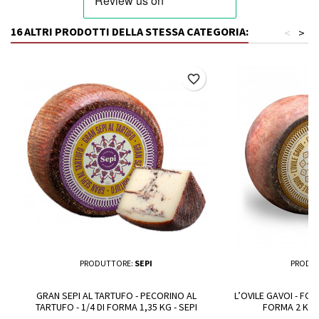
16 ALTRI PRODOTTI DELLA STESSA CATEGORIA:
<
>
favorite_border
PRODUTTORE:
SEPI
PRODU
GRAN SEPI AL TARTUFO - PECORINO AL
L’OVILE GAVOI - FO
TARTUFO - 1/4 DI FORMA 1,35 KG - SEPI
FORMA 2 KG -