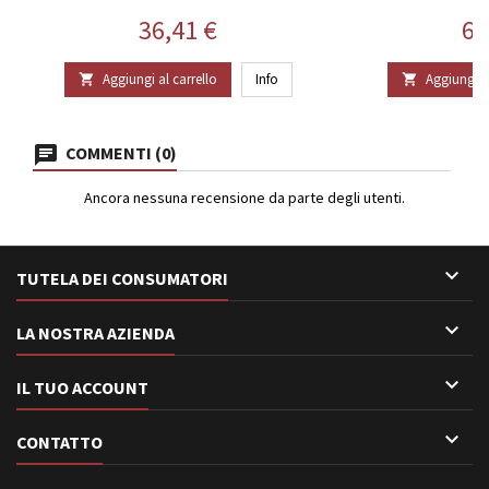
Prezzo
Pr
36,41 €
61
Aggiungi al carrello
Info
Aggiungi al


COMMENTI (0)
Ancora nessuna recensione da parte degli utenti.

TUTELA DEI CONSUMATORI

LA NOSTRA AZIENDA

IL TUO ACCOUNT

CONTATTO