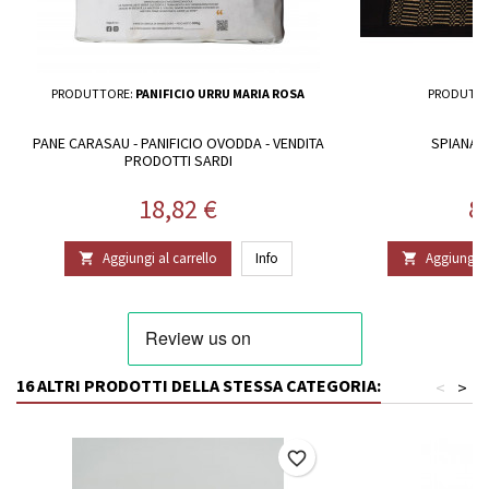
PRODUTTORE:
PANIFICIO URRU MARIA ROSA
PRODUTTO
PANE CARASAU - PANIFICIO OVODDA - VENDITA
SPIANAD
PRODOTTI SARDI
Prezzo
P
18,82 €
8
Aggiungi al carrello
Info
Aggiungi al


16 ALTRI PRODOTTI DELLA STESSA CATEGORIA:
<
>
favorite_border