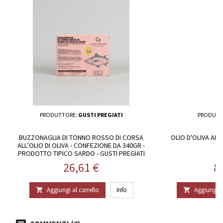
PRODUTTORE:
GUSTI PREGIATI
PRODUTT
BUZZONAGLIA DI TONNO ROSSO DI CORSA
OLIO D'OLIVA AL
ALL’OLIO DI OLIVA - CONFEZIONE DA 340GR -
PRODOTTO TIPICO SARDO - GUSTI PREGIATI
Prezzo
P
26,61 €
8
Aggiungi al carrello
Info
Aggiungi al

