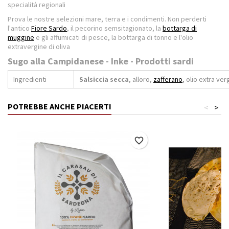
specialità regionali
Prova le nostre selezioni mare, terra e i condimenti. Non perderti
l'antico
Fiore Sardo
, il pecorino semsitagionato, la
bottarga di
muggine
e gli affumicati di pesce, la bottarga di tonno e l'olio
extravergine di oliva
Sugo alla Campidanese - Inke - Prodotti sardi
Ingredienti
Salsiccia secca
, alloro,
zafferano
, olio extra verg
POTREBBE ANCHE PIACERTI
<
>
favorite_border