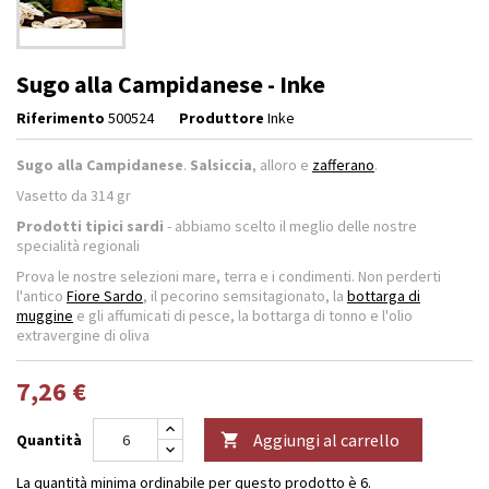
Sugo alla Campidanese - Inke
Riferimento
500524
Produttore
Inke
Sugo alla Campidanese
.
Salsiccia
, alloro e
zafferano
.
Vasetto da 314 gr
Prodotti tipici sardi
- abbiamo scelto il meglio delle nostre
specialità regionali
Prova le nostre selezioni mare, terra e i condimenti. Non perderti
l'antico
Fiore Sardo
, il pecorino semsitagionato, la
bottarga di
muggine
e gli affumicati di pesce, la bottarga di tonno e l'olio
extravergine di oliva
7,26 €
Aggiungi al carrello
Quantità

La quantità minima ordinabile per questo prodotto è 6.