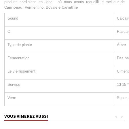
produits sardiniens en ligne - où nous avons recueilli le meilleur de
Cannonau
, Vermentino, Bovale e
Carinthie
Sound
Calcair
O
Pascal
Type de plante
Arbre.
Fermentation
Des ba
Le vieillissement
Ciment 
Service
13-15 °
Verre
Super, 
VOUS AIMEREZ AUSSI
<
>