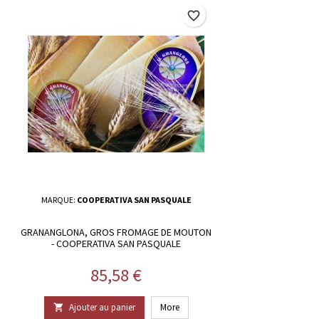
favorite_border
MARQUE:
COOPERATIVA SAN PASQUALE
GRANANGLONA, GROS FROMAGE DE MOUTON
- COOPERATIVA SAN PASQUALE
Prix
85,58 €
Ajouter au panier
More
