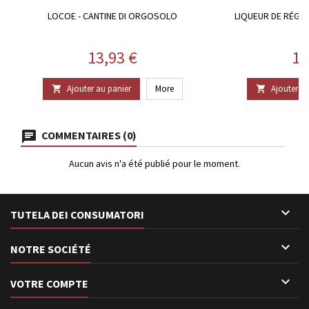
LOCOE - CANTINE DI ORGOSOLO
LIQUEUR DE RÉGLI
Prix
Pr
13,93 €
16
Ajouter au panier
More
Ajouter au


COMMENTAIRES (0)
Aucun avis n'a été publié pour le moment.

TUTELA DEI CONSUMATORI

NOTRE SOCIÉTÉ

VOTRE COMPTE