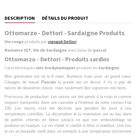
DESCRIPTION
DÉTAILS DU PRODUIT
Ottomarzo - Dettori - Sardaigne Produits
Vin rouge
produits par
vignaioli Dettori
Romance IGT
,
Vin de Sardaigne
avec base de
pascal
.
Ottomarzo - Dettori - Produits sardins
Caractéristiques
vins biodynamiques
produits en
Sardaigne
:
Mon grand-père est né le 8 mars. Burberus mais avec un grand cœur.
Cépages de travail
Pascale
la pureté est un devoir, il n'y a pas de
raisins de deuxième classe, mais seulement des vignerons non bons.
Processus de production:
Les raisins ont été peints à la main et comme
toujours transportés dans une cassette à l'intérieur de notre camion Fiat
100. Les raisins n'ont été décimés que pendant dix jours à une
température contrôlée. La décantation et la maturation ont eu lieu dans
de petites citernes en béton jusqu'à ce que son embouteillage se
produise en mai/juin. Le vin n'était ni clarifié ni filtré ni stabilisé. Une fois
le vin en bouteille vieilli dans un entrepôt à une température strictement