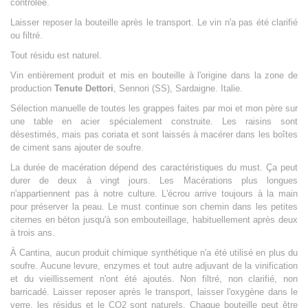
contrôlée.
Laisser reposer la bouteille après le transport. Le vin n'a pas été clarifié
ou filtré.
Tout résidu est naturel.
Vin entièrement produit et mis en bouteille à l'origine dans la zone de
production
Tenute Dettori
, Sennori (SS), Sardaigne. Italie.
Sélection manuelle de toutes les grappes faites par moi et mon père sur
une table en acier spécialement construite. Les raisins sont
désestimés, mais pas coriata et sont laissés à macérer dans les boîtes
de ciment sans ajouter de soufre.
La durée de macération dépend des caractéristiques du must. Ça peut
durer de deux à vingt jours. Les Macérations plus longues
n'appartiennent pas à notre culture. L'écrou arrive toujours à la main
pour préserver la peau. Le must continue son chemin dans les petites
citernes en béton jusqu'à son embouteillage, habituellement après deux
à trois ans.
À Cantina, aucun produit chimique synthétique n'a été utilisé en plus du
soufre. Aucune levure, enzymes et tout autre adjuvant de la vinification
et du vieillissement n'ont été ajoutés. Non filtré, non clarifié, non
barricadé. Laisser reposer après le transport, laisser l'oxygène dans le
verre, les résidus et le CO2 sont naturels. Chaque bouteille peut être