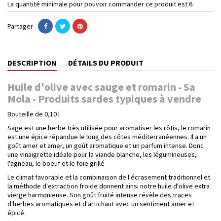
La quantité minimale pour pouvoir commander ce produit est 6.
Partager
DESCRIPTION
DÉTAILS DU PRODUIT
Huile d'olive avec sauge et romarin - Sa
Mola - Produits sardes typiques à vendre
Bouteille de 0,10 l
Sage est une herbe très utilisée pour aromatiser les rôtis, le romarin
est une épice répandue le long des côtes méditerranéennes. Il a un
goût amer et amer, un goût aromatique et un parfum intense. Donc
une vinaigrette idéale pour la viande blanche, les légumineuses,
l'agneau, le boeuf et le foie grillé
Le climat favorable et la combinaison de l'écrasement traditionnel et
la méthode d'extraction froide donnent ainsi notre huile d'olive extra
vierge harmonieuse. Son goût fruité intense révèle des traces
d'herbes aromatiques et d'artichaut avec un sentiment amer et
épicé.