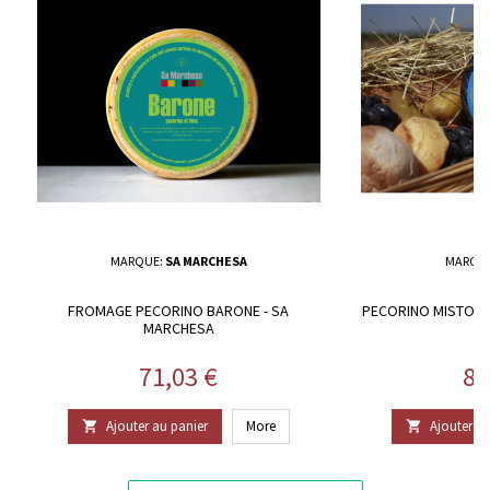
MARQUE:
SA MARCHESA
MARQU
FROMAGE PECORINO BARONE - SA
PECORINO MISTOCA
MARCHESA
Prix
Pr
71,03 €
81
Ajouter au panier
More
Ajouter au

