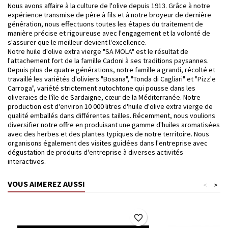
Nous avons affaire à la culture de l'olive depuis 1913. Grâce à notre
expérience transmise de père à fils et à notre broyeur de dernière
génération, nous effectuons toutes les étapes du traitement de
manière précise et rigoureuse avec l'engagement et la volonté de
s'assurer que le meilleur devient l'excellence.
Notre huile d'olive extra vierge "SA MOLA" est le résultat de
l'attachement fort de la famille Cadoni à ses traditions paysannes.
Depuis plus de quatre générations, notre famille a grandi, récolté et
travaillé les variétés d'oliviers "Bosana", "Tonda di Cagliari" et "Pizz'e
Carroga", variété strictement autochtone qui pousse dans les
oliveraies de l'île de Sardaigne, cœur de la Méditerranée. Notre
production est d'environ 10 000 litres d'huile d'olive extra vierge de
qualité emballés dans différentes tailles. Récemment, nous voulions
diversifier notre offre en produisant une gamme d'huiles aromatisées
avec des herbes et des plantes typiques de notre territoire. Nous
organisons également des visites guidées dans l'entreprise avec
dégustation de produits d'entreprise à diverses activités
interactives.
VOUS AIMEREZ AUSSI
<
>
favorite_border