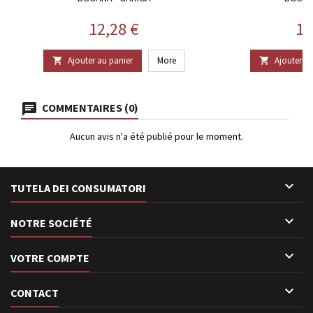
Prix
Pr
12,28 €
18
Ajouter au panier
More
Ajouter au


COMMENTAIRES (0)
Aucun avis n'a été publié pour le moment.

TUTELA DEI CONSUMATORI

NOTRE SOCIÉTÉ

VOTRE COMPTE

CONTACT