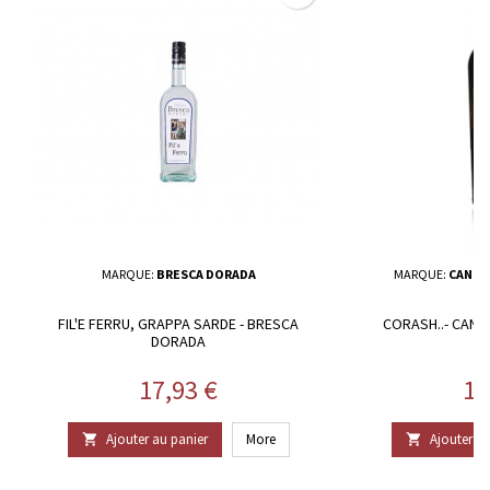
MARQUE:
BRESCA DORADA
MARQUE:
CANTI
FIL'E FERRU, GRAPPA SARDE - BRESCA
CORASH..- CANT
DORADA
Prix
Pr
17,93 €
11
Ajouter au panier
More
Ajouter au

