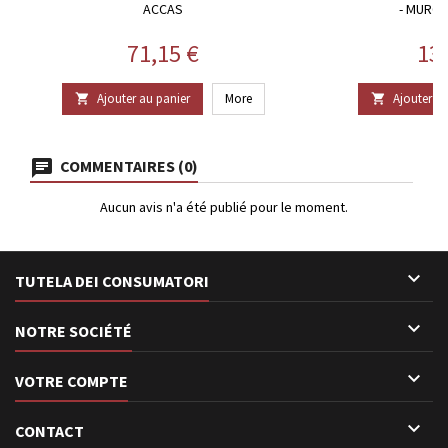
ACCAS
- MURG
Prix
Pri
71,15 €
13
Ajouter au panier
More
Ajouter au


COMMENTAIRES (0)
Aucun avis n'a été publié pour le moment.

TUTELA DEI CONSUMATORI

NOTRE SOCIÉTÉ

VOTRE COMPTE

CONTACT