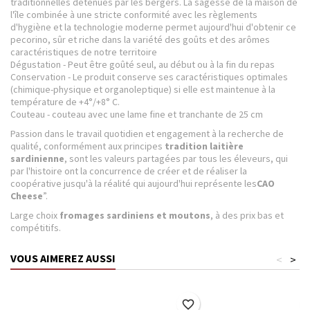
traditionnelles détenues par les bergers. La sagesse de la maison de
l'île combinée à une stricte conformité avec les règlements
d'hygiène et la technologie moderne permet aujourd'hui d'obtenir ce
pecorino, sûr et riche dans la variété des goûts et des arômes
caractéristiques de notre territoire
Dégustation - Peut être goûté seul, au début ou à la fin du repas
Conservation - Le produit conserve ses caractéristiques optimales
(chimique-physique et organoleptique) si elle est maintenue à la
température de +4°/+8° C.
Couteau - couteau avec une lame fine et tranchante de 25 cm
Passion dans le travail quotidien et engagement à la recherche de
qualité, conformément aux principes
tradition laitière
sardinienne
, sont les valeurs partagées par tous les éleveurs, qui
par l'histoire ont la concurrence de créer et de réaliser la
coopérative jusqu'à la réalité qui aujourd'hui représente les
CAO
Cheese
”.
Large choix
fromages sardiniens et moutons
, à des prix bas et
compétitifs.
VOUS AIMEREZ AUSSI
<
>
favorite_border