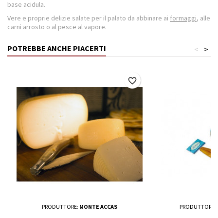
base acidula.
Vere e proprie delizie salate per il palato da abbinare ai
formaggi
, alle
carni arrosto o al pesce al vapore.
POTREBBE ANCHE PIACERTI
<
>
favorite_border
PRODUTTORE:
MONTE ACCAS
PRODUTTORE: