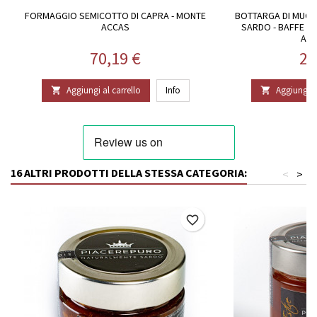
FORMAGGIO SEMICOTTO DI CAPRA - MONTE
BOTTARGA DI MUGG
ACCAS
SARDO - BAFFE DA
AFF
Prezzo
Pr
70,19 €
25
Aggiungi al carrello
Info
Aggiungi al


16 ALTRI PRODOTTI DELLA STESSA CATEGORIA:
<
>
favorite_border