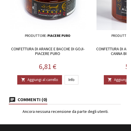
PRODUTTORE:
PIACERE PURO
PRODUTTOR
CONFETTURA DI ARANCE E BACCHE DI GOJI-
CONFETTURA DI ALB
PIACERE PURO
CANNA BIO 
Prezzo
P
6,81 €
5
Aggiungi al carrello
Info
Aggiungi al


COMMENTI (0)
Ancora nessuna recensione da parte degli utenti.