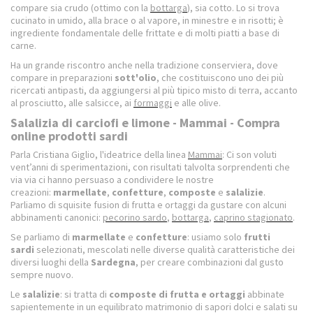
compare sia crudo (ottimo con la
bottarga
), sia cotto. Lo si trova
cucinato in umido, alla brace o al vapore, in minestre e in risotti; è
ingrediente fondamentale delle frittate e di molti piatti a base di
carne.
Ha un grande riscontro anche nella tradizione conserviera, dove
compare in preparazioni
sott'olio
, che costituiscono uno dei più
ricercati antipasti, da aggiungersi al più tipico misto di terra, accanto
al prosciutto, alle salsicce, ai
formaggi
e alle olive.
Salalizia di carciofi e limone - Mammai - Compra
online prodotti sardi
Parla Cristiana Giglio, l'ideatrice della linea
Mammai
: Ci son voluti
vent’anni di sperimentazioni, con risultati talvolta sorprendenti che
via via ci hanno persuaso a condividere le nostre
creazioni:
marmellate
,
confetture
,
composte
e
salalizie
.
Parliamo di squisite fusion di frutta e ortaggi da gustare con alcuni
abbinamenti canonici:
pecorino sardo
,
bottarga
,
caprino stagionato
.
Se parliamo di
marmellate
e
confetture
: usiamo solo
frutti
sardi
selezionati, mescolati nelle diverse qualità caratteristiche dei
diversi luoghi della
Sardegna
, per creare combinazioni dal gusto
sempre nuovo.
Le
salalizie
: si tratta di
composte di frutta e ortaggi
abbinate
sapientemente in un equilibrato matrimonio di sapori dolci e salati su