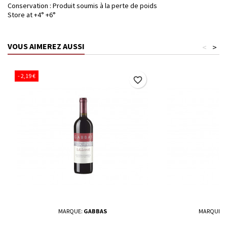
Conservation : Produit soumis à la perte de poids
Store at +4° +6°
VOUS AIMEREZ AUSSI
<
>
- 2,19 €
favorite_border
MARQUE:
GABBAS
MARQUE:
C