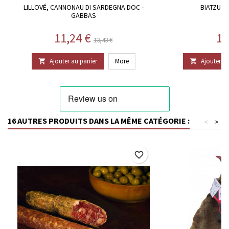
LILLOVÉ, CANNONAU DI SARDEGNA DOC -
BIATZU - 
GABBAS
Prix
Prix de base
Pr
11,24 €
18
13,43 €
Ajouter au panier
More
Ajouter au


16 AUTRES PRODUITS DANS LA MÊME CATÉGORIE :
<
>
favorite_border