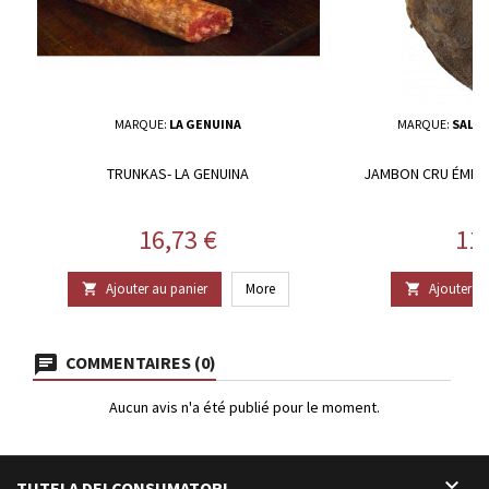
MARQUE:
LA GENUINA
MARQUE:
SALUM
TRUNKAS- LA GENUINA
JAMBON CRU ÉMINC
Prix
Pri
16,73 €
11
Ajouter au panier
More
Ajouter au


COMMENTAIRES (0)
Aucun avis n'a été publié pour le moment.

TUTELA DEI CONSUMATORI