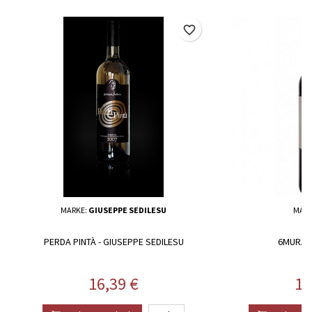
favorite_border
MARKE:
GIUSEPPE SEDILESU
MARK
PERDA PINTÀ - GIUSEPPE SEDILESU
6MURA 
Preis
Pr
16,39 €
18