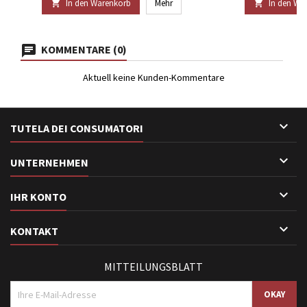
In den Warenkorb
Mehr
In den Wa


KOMMENTARE (0)
Aktuell keine Kunden-Kommentare

TUTELA DEI CONSUMATORI

UNTERNEHMEN

IHR KONTO

KONTAKT
MITTEILUNGSBLATT