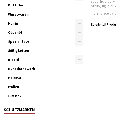
superficie dei v
Bottiche
Attilio, figlio d
Ingrandisce l’att
Wurstwaren
Honig
Es gibt 19 Produ
Olivenöl
Spezialitäten
Süßigkeiten
Biozid
Kunsthandwerk
HoReCa
Italien
Gift Box
SCHUTZMARKEN