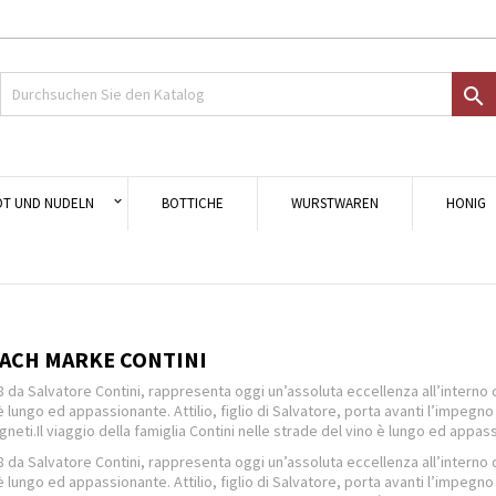
uf meine Wunschliste
modalTitle))
nschliste erstellen
nmelden

Crea nuova lista
onfirmMessage))
 müssen angemeldet sein, um Artikel Ihrer Wunschliste hinzufügen zu könn
me der Wunschliste
((cancelText))
Abbrechen
((modalDeleteText)
Anmelde
OT UND NUDELN
BOTTICHE
WURSTWAREN
HONIG
Abbrechen
Wunschliste erstelle
NACH MARKE CONTINI
 da Salvatore Contini, rappresenta oggi un’assoluta eccellenza all’interno d
è lungo ed appassionante. Attilio, figlio di Salvatore, porta avanti l’impegno
igneti.Il viaggio della famiglia Contini nelle strade del vino è lungo ed appas
 da Salvatore Contini, rappresenta oggi un’assoluta eccellenza all’interno d
è lungo ed appassionante. Attilio, figlio di Salvatore, porta avanti l’impegno