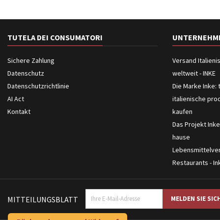
TUTELA DEI CONSUMATORI
UNTERNEHM
Sichere Zahlung
Versand Italien
Datenschutz
weltweit - INKE
Datenschutzrichtlinie
Die Marke Inke: 
AI Act
italienische pro
Kontakt
kaufen
Das Projekt Inke
hause
Lebensmittelver
Restaurants - In
MITTEILUNGSBLATT