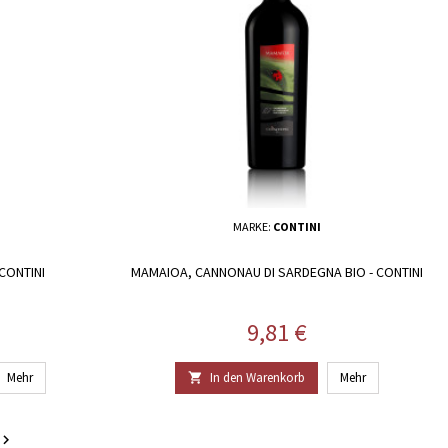
MARKE:
CONTINI
CONTINI
MAMAIOA, CANNONAU DI SARDEGNA BIO - CONTINI
Preis
9,81 €
Mehr
In den Warenkorb
Mehr

