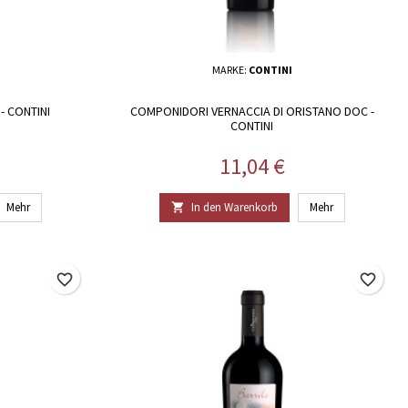
MARKE:
CONTINI
- CONTINI
COMPONIDORI VERNACCIA DI ORISTANO DOC -
CONTINI
Preis
11,04 €
Mehr
In den Warenkorb
Mehr

favorite_border
favorite_border