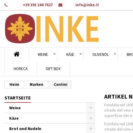
Telefon:
+39 393 240 7627
Email:
info@inke.it
A
((
Wu
A
add_circle_outline
((c
Sie
Na
WEINE
KÄSE
OLIVENÖL
BR
HORECA
GIFT BOX
Heim
Marken
Contini
ARTIKEL 
STARTSEITE
Fondata nel 1898
Weine
strade del vino 
superficie dei v
Käse
Fondata nel 1898
Brot und Nudeln
strade del vino 