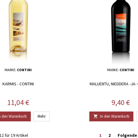
MARKE:
CONTINI
MARKE:
CONTINI
KARMIS - CONTINI
MALUENTU, NIEDDERA -JA- 
Preis
Preis
11,04 €
9,40 €
n den Warenkorb
Mehr
In den Warenkorb

2 für 19 Artikel
1
2
Folgende