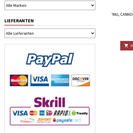
'INU, CANN
LIEFERANTEN
I
