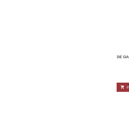
DIE GI
I
