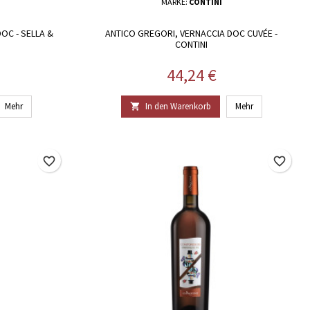
MARKE:
CONTINI
OC - SELLA &
ANTICO GREGORI, VERNACCIA DOC CUVÉE -
CONTINI
Preis
44,24 €
Mehr
In den Warenkorb
Mehr

favorite_border
favorite_border