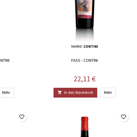
MARKE:
CONTINI
NTINI
FASS - CONTINI
Preis
22,11 €
Mehr
In den Warenkorb
Mehr

favorite_border
favorite_border