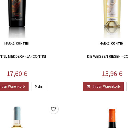
MARKE:
CONTINI
MARKE:
CONTINI
ANTS, NIEDDERA -JA- CONTINI
DIE WEISSEN RIESEN - CO
Preis
Preis
17,60 €
15,96 €
n den Warenkorb
Mehr
In den Warenkorb

favorite_border