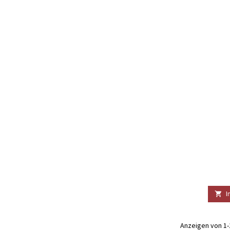
I

Anzeigen von 1-1