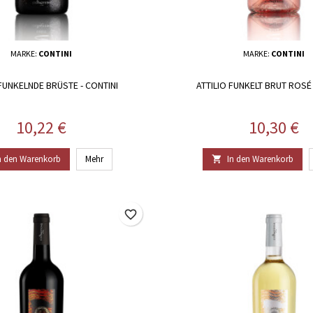
MARKE:
CONTINI
MARKE:
CONTINI
 FUNKELNDE BRÜSTE - CONTINI
ATTILIO FUNKELT BRUT ROSÉ 
Preis
Preis
10,22 €
10,30 €
n den Warenkorb
Mehr
In den Warenkorb

favorite_border