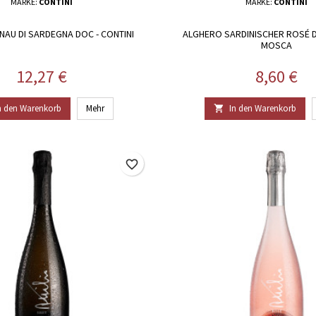
MARKE:
CONTINI
MARKE:
CONTINI
ONAU DI SARDEGNA DOC - CONTINI
ALGHERO SARDINISCHER ROSÉ D
MOSCA
Preis
Preis
12,27 €
8,60 €
n den Warenkorb
Mehr
In den Warenkorb

favorite_border