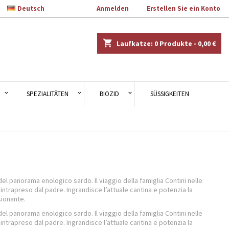

Deutsch
Willkommen
Anmelden
oder
Erstellen Sie ein Konto
×
×
×
×
shopping_cart
Laufkatze:
0
Produkte - 0,00 €
en.
)
n
SPEZIALITÄTEN
BIOZID
SÜSSIGKEITEN
n
el panorama enologico sardo. Il viaggio della famiglia Contini nelle
 intrapreso dal padre. Ingrandisce l’attuale cantina e potenzia la
sionante.
el panorama enologico sardo. Il viaggio della famiglia Contini nelle
 intrapreso dal padre. Ingrandisce l’attuale cantina e potenzia la