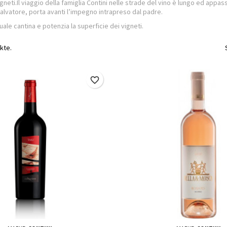
igneti.Il viaggio della famiglia Contini nelle strade del vino è lungo ed appas
i Salvatore, porta avanti l’impegno intrapreso dal padre.
uale cantina e potenzia la superficie dei vigneti.
kte.
favorite_border