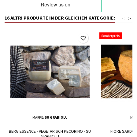
16 ALTRI PRODUKTE IN DER GLEICHEN KATEGORIE:
<
>
Sonderpreis!
favorite_border
MARKE:
SU GRABIOLU
MAR
BERG ESSENCE - VEGETARISCH PECORINO - SU
FIORE SARDO 
GRABIOLU