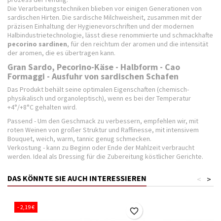
Die Verarbeitungstechniken blieben vor einigen Generationen von
sardischen Hirten. Die sardische Milchweisheit, zusammen mit der
präzisen Einhaltung der Hygienevorschriften und der modernen
Halbindustrietechnologie, lässt diese renommierte und schmackhafte
pecorino
sardinen
, für den reichtum der aromen und die intensität
der aromen, die es übertragen kann.
Gran Sardo, Pecorino-Käse - Halbform - Cao
Formaggi - Ausfuhr von sardischen Schafen
Das Produkt behält seine optimalen Eigenschaften (chemisch-
physikalisch und organoleptisch), wenn es bei der Temperatur
+4°/+8°C gehalten wird.
Passend - Um den Geschmack zu verbessern, empfehlen wir, mit
roten Weinen von großer Struktur und Raffinesse, mit intensivem
Bouquet, weich, warm, tannic genug schmecken.
Verkostung - kann zu Beginn oder Ende der Mahlzeit verbraucht
werden. Ideal als Dressing für die Zubereitung köstlicher Gerichte.
DAS KÖNNTE SIE AUCH INTERESSIEREN
<
>
- 2,19 €
favorite_border