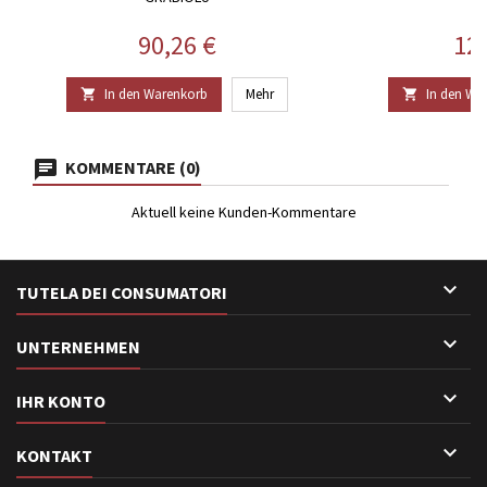
Preis
Pre
90,26 €
12
In den Warenkorb
Mehr
In den Wa


KOMMENTARE (0)
Aktuell keine Kunden-Kommentare

TUTELA DEI CONSUMATORI

UNTERNEHMEN

IHR KONTO

KONTAKT