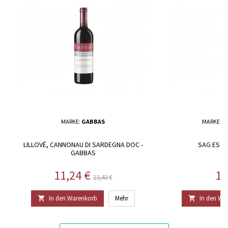
MARKE:
GABBAS
MARKE:
C
LILLOVÉ, CANNONAU DI SARDEGNA DOC -
SAG ES – 
GABBAS
Preis
Regulärer Preis
Pr
11,24 €
16
13,43 €
In den Warenkorb
Mehr
In den Wa

