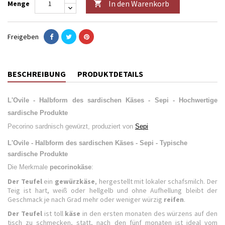
In den Warenkorb
Menge

Freigeben
BESCHREIBUNG
PRODUKTDETAILS
L'Ovile - Halbform des sardischen Käses - Sepi - Hochwertige
sardische Produkte
Pecorino sardnisch gewürzt, produziert von
Sepi
L'Ovile - Halbform des sardischen Käses - Sepi - Typische
sardische Produkte
Die Merkmale
pecorinokäse
:
Der Teufel
ein
gewürzkäse
, hergestellt mit lokaler schafsmilch. Der
Teig ist hart, weiß oder hellgelb und ohne Aufhellung bleibt der
Geschmack je nach Grad mehr oder weniger würzig
reifen
.
Der Teufel
ist toll
käse
in den ersten monaten des würzens auf den
tisch zu schmecken, statt, nach den fünf monaten ist ideal vom