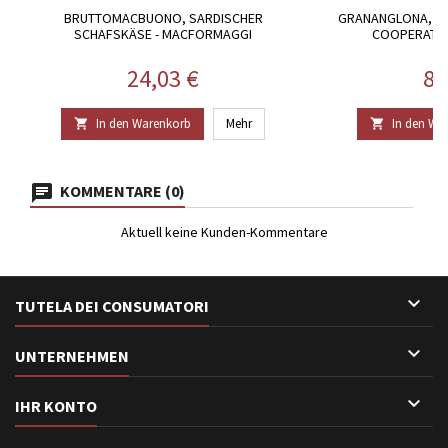
BRUTTOMACBUONO, SARDISCHER
GRANANGLONA, GR
SCHAFSKÄSE - MACFORMAGGI
OOPERATIVA
Preis
Pr
24,03 €
85
In den Warenkorb
Mehr
In den Wa


KOMMENTARE (0)
Aktuell keine Kunden-Kommentare

TUTELA DEI CONSUMATORI

UNTERNEHMEN

IHR KONTO