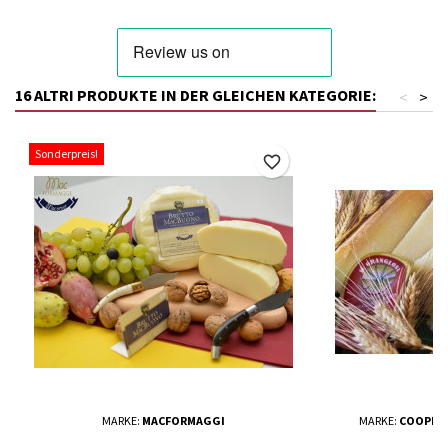
16 ALTRI PRODUKTE IN DER GLEICHEN KATEGORIE:
<
>
Sonderpreis!
favorite_border
MARKE:
MACFORMAGGI
MARKE:
COOPERA