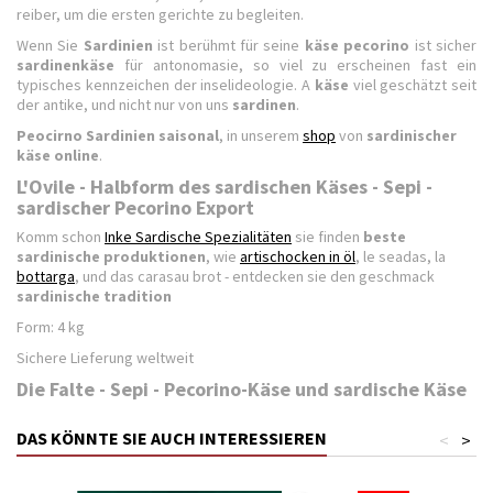
reiber, um die ersten gerichte zu begleiten.
Wenn Sie
Sardinien
ist berühmt für seine
käse
pecorino
ist sicher
sardinenkäse
für antonomasie, so viel zu erscheinen fast ein
typisches kennzeichen der inselideologie. A
käse
viel geschätzt seit
der antike, und nicht nur von uns
sardinen
.
Peocirno Sardinien saisonal
, in unserem
shop
von
sardinischer
käse online
.
L'Ovile - Halbform des sardischen Käses - Sepi -
sardischer Pecorino Export
Komm schon
Inke Sardische Spezialitäten
sie finden
beste
sardinische produktionen
, wie
artischocken in öl
, le seadas, la
bottarga
, und das carasau brot - entdecken sie den geschmack
sardinische tradition
Form: 4 kg
Sichere Lieferung weltweit
Die Falte - Sepi - Pecorino-Käse und sardische Käse
DAS KÖNNTE SIE AUCH INTERESSIEREN
<
>