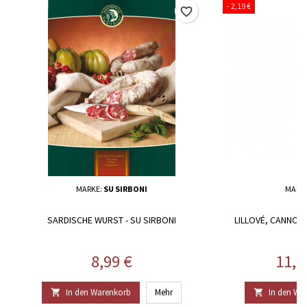
- 2,19 €
favorite_border
MARKE:
SU SIRBONI
MARK
SARDISCHE WURST - SU SIRBONI
LILLOVÉ, CANNON
G
Preis
Prei
8,99 €
11,2
In den Warenkorb
Mehr
In den Wa

