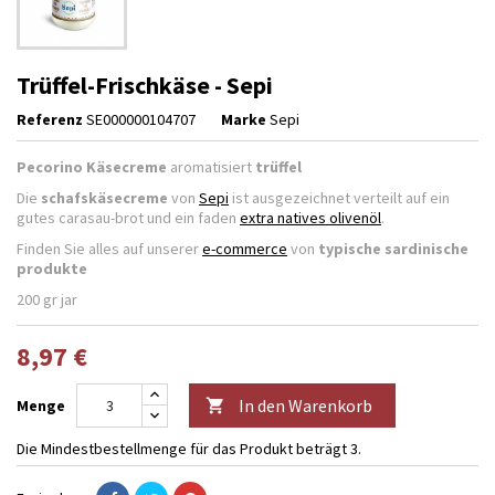
Trüffel-Frischkäse - Sepi
Referenz
SE000000104707
Marke
Sepi
Pecorino Käsecreme
aromatisiert
trüffel
Die
schafskäsecreme
von
Sepi
ist ausgezeichnet verteilt auf ein
gutes carasau-brot und ein faden
extra natives olivenöl
.
Finden Sie alles auf unserer
e-commerce
von
typische sardinische
produkte
200 gr jar
8,97 €
In den Warenkorb
Menge

Die Mindestbestellmenge für das Produkt beträgt 3.