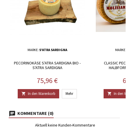
MARKE:
S'ATRA SARDIGNA
MARKE:
C
PECORINOKÄSE S'ATRA SARDIGNA BIO -
CLASSIC PECO
S'ATRA SARDIGNA
HALBFORM 
Preis
Pr
75,96 €
67
In den Warenkorb
Mehr
In den Wa


KOMMENTARE (0)
Aktuell keine Kunden-Kommentare