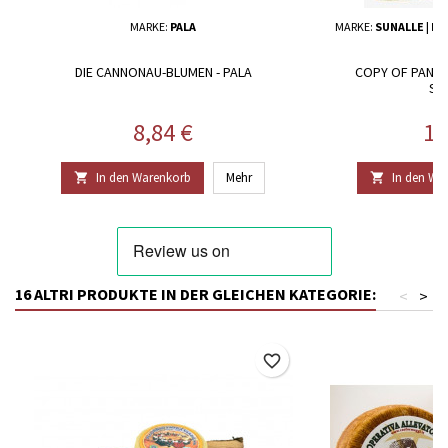
MARKE:
PALA
MARKE:
SUNALLE | IL
DIE CANNONAU-BLUMEN - PALA
COPY OF PANE G
SA
Preis
Pr
8,84 €
12
In den Warenkorb
Mehr
In den Wa


16 ALTRI PRODUKTE IN DER GLEICHEN KATEGORIE:
<
>
favorite_border