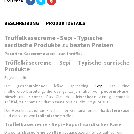
Freigeben
BESCHREIBUNG
PRODUKTDETAILS
Trüffelkäsecreme - Sepi - Typische
sardische Produkte zu besten Preisen
Pecorino Käsecreme
aromatisiert
trüffel
Trüffelkäsecreme - Sepi - Typische sardische
Produkte
Eigenschaften:
Die
geschmolzener käse
spreading
Sepi
ist eine
molkereivorbereitung, die das ganze jahr über von
pecorinokäse
,
hirsch
und
ricotta
. Das Glas des
frischkäse
zum geschmack
trüffel
, zeichnet sich durch seine originalität und güte aus.
Der Geschmack ist die Frucht einer Kombination aus
halbsternkäse
und ein vater von
italienische trüffel
.
Trüffelkäsecreme - Sepi - Export sardischer Käse
Die
schafskäsecreme
von
Sepi
ist ausgezeichnet verteilt auf ein